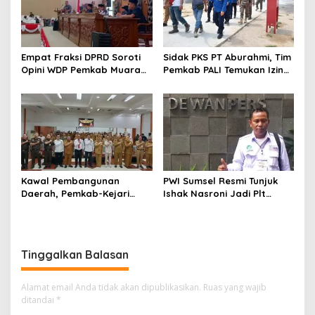
Empat Fraksi DPRD Soroti
Sidak PKS PT Aburahmi, Tim
Opini WDP Pemkab Muara
Pemkab PALI Temukan Izin
Enim, Desak Perbaikan Tata
Operasional Belum Kelar
Kelola Keuangan
Kawal Pembangunan
PWI Sumsel Resmi Tunjuk
Daerah, Pemkab-Kejari
Ishak Nasroni Jadi Plt
Muara Enim Teken MoU
Ketua PWI OKU Selatan
Pendampingan Hukum
Tinggalkan Balasan
Alamat email Anda tidak akan dipublikasikan.
Ruas yang wajib
ditandai
*