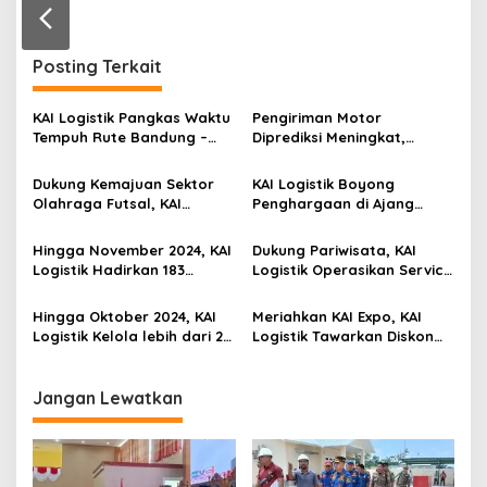
r
a
n
Posting Terkait
KAI Logistik Pangkas Waktu
Pengiriman Motor
Tempuh Rute Bandung –
Diprediksi Meningkat,
Surabaya Menjadi 1 Hari
Pelanggan Dihimbau untuk
Perhatikan Syarat dan
Dukung Kemajuan Sektor
KAI Logistik Boyong
Ketentuan
Olahraga Futsal, KAI
Penghargaan di Ajang
Logistik Wujudkan
Bisnis Indonesia Logistics
Kolaborasi Bersama
Awards
Hingga November 2024, KAI
Dukung Pariwisata, KAI
Unggul FC
Logistik Hadirkan 183
Logistik Operasikan Service
Service Point untuk
Point KALOG Express Di
Layanan Kurir dan Logistik
Ungaran
Hingga Oktober 2024, KAI
Meriahkan KAI Expo, KAI
Logistik Kelola lebih dari 22
Logistik Tawarkan Diskon
Juta Ton Barang
Spesial Pengiriman Paket
dan Sepeda Motor
Jangan Lewatkan