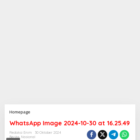
Homepage
L
a
WhatsApp Image 2024-10-30 at 16.25.49
m
p
Redaksi Enim
30 Oktober 2024
i
Berita
,
Nasional