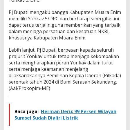
Yonkav 5/DPC.
A
m
Pj Bupati mengaku bangga Kabupaten Muara Enim
p
h
memiliki Yonkav 5/DPC dan berharap sinergitas ini
i
dapat terus terjalin guna memberikan yang terbaik
b
dalam menjaga persatuan dan kesatuan NKRI,
i
khususnya Kabupaten Muara Enim.
d
a
n
Lebih lanjut, Pj Bupati berpesan kepada seluruh
S
prajurit Yonkav untuk tetap menjaga kekompakan
e
serta mengharapkan peran Yonkav dalam turut
n
serta menjaga keamanan menjelang
p
dilaksanakannya Pemilihan Kepala Daerah (Pilkada)
i
M
serentak tahun 2024 di Bumi Serasan Sekundang.
i
(Aal/Prokopim-ME)
l
.
i
t
e
Baca juga:
Herman Deru: 99 Persen Wilayah
r
Sumsel Sudah Dialiri Listrik