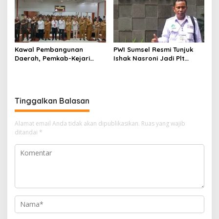
Kawal Pembangunan
PWI Sumsel Resmi Tunjuk
Daerah, Pemkab-Kejari
Ishak Nasroni Jadi Plt
Muara Enim Teken MoU
Ketua PWI OKU Selatan
Pendampingan Hukum
Tinggalkan Balasan
Alamat email Anda tidak akan dipublikasikan.
Ruas yang wajib
ditandai
*