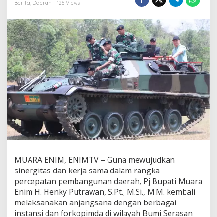
a
Berita
,
Daerah
126 Views
n
a
K
e
Y
o
n
k
a
v
5
/
D
P
C
K
a
r
MUARA ENIM, ENIMTV – Guna mewujudkan
a
sinergitas dan kerja sama dalam rangka
n
percepatan pembangunan daerah, Pj Bupati Muara
g
Enim H. Henky Putrawan, S.Pt., M.Si., M.M. kembali
E
melaksanakan anjangsana dengan berbagai
n
d
instansi dan forkopimda di wilayah Bumi Serasan