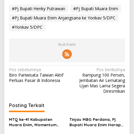
#Pj Bupati Henky Putrawan
#Pj Bupati Muara Enim
#Pj Bupati Muara Enim Anjangsana ke Yonkav 5/DPC
#Yonkav 5/DPC
Ikuti Kami
N
Pos sebelumnya
Pos berikutnya
Biro Pariwisata Taiwan Aktif
Rampung 100 Persen,
a
Perluas Pasar di Indonesia
Jembatan Air Lematang
v
Ujan Mas Lama Segera
Diresmikan
i
g
Posting Terkait
a
s
MTQ ke-41 Kabupaten
Tinjau MBG Perdana, Pj
Muara Enim, Momentum
Bupati Muara Enim Harap
i
Lahirkan Generasi Qurani
Anak-anak Dapat Gizi yang