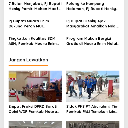
p
Baik
7 Bulan Menjabat, Pj Bupati
Pulang ke Kampung
Henky Pamit: Mohon Maaf
Halaman, Pj Bupati Henky
o
dan Terima Kasih
Ziarah Ke Makam Alm. H.
s
Kalamudin Djinab dan
Pj Bupati Muara Enim
Pj Bupati Henky Ajak
Bantu 3 Masjid
Dukung Peran MUI
Masyarakat Amalkan Nilai
Wujudkan Kerukunan
Keimanan & Ketakwaan
Antarumat Beragama
dalam Kehidupan Sehari-
Tingkatkan Kualitas SDM
Program Makan Bergizi
Hari
ASN, Pemkab Muara Enim
Gratis di Muara Enim Mulai
Gandeng 3 Perguruan
17 Februari, Tahap Awal
Tinggi
Sasar 3.000 Siswa
Jangan Lewatkan
Empat Fraksi DPRD Soroti
Sidak PKS PT Aburahmi, Tim
Opini WDP Pemkab Muara
Pemkab PALI Temukan Izin
Enim, Desak Perbaikan Tata
Operasional Belum Kelar
Kelola Keuangan