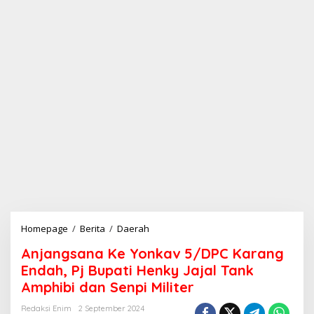
Homepage
/
Berita
/
Daerah
A
n
Anjangsana Ke Yonkav 5/DPC Karang
j
a
Endah, Pj Bupati Henky Jajal Tank
n
Amphibi dan Senpi Militer
g
s
Redaksi Enim
2 September 2024