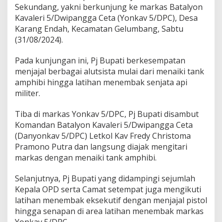
a
Sekundang, yakni berkunjung ke markas Batalyon
h
Kavaleri 5/Dwipangga Ceta (Yonkav 5/DPC), Desa
,
Karang Endah, Kecamatan Gelumbang, Sabtu
P
j
(31/08/2024).
B
u
Pada kunjungan ini, Pj Bupati berkesempatan
p
menjajal berbagai alutsista mulai dari menaiki tank
a
amphibi hingga latihan menembak senjata api
t
i
militer.
H
e
Tiba di markas Yonkav 5/DPC, Pj Bupati disambut
n
Komandan Batalyon Kavaleri 5/Dwipangga Ceta
k
(Danyonkav 5/DPC) Letkol Kav Fredy Christoma
y
J
Pramono Putra dan langsung diajak mengitari
a
markas dengan menaiki tank amphibi.
j
a
Selanjutnya, Pj Bupati yang didampingi sejumlah
l
Kepala OPD serta Camat setempat juga mengikuti
T
a
latihan menembak eksekutif dengan menjajal pistol
n
hingga senapan di area latihan menembak markas
k