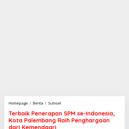
Homepage
/
Berita
/
Sumsel
T
e
Terbaik Penerapan SPM se-Indonesia,
r
b
Kota Palembang Raih Penghargaan
a
dari Kemendagri