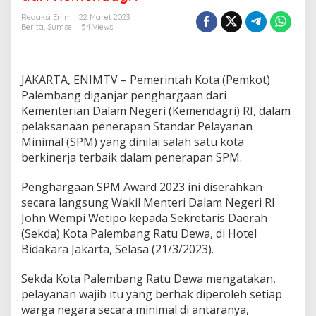
i
k
Redaksi Enim
22 Maret 2023
P
Berita
,
Sumsel
54 Views
e
n
e
r
JAKARTA, ENIMTV – Pemerintah Kota (Pemkot)
a
Palembang diganjar penghargaan dari
p
Kementerian Dalam Negeri (Kemendagri) RI, dalam
a
pelaksanaan penerapan Standar Pelayanan
n
S
Minimal (SPM) yang dinilai salah satu kota
P
berkinerja terbaik dalam penerapan SPM.
M
s
Penghargaan SPM Award 2023 ini diserahkan
e
secara langsung Wakil Menteri Dalam Negeri RI
-
I
John Wempi Wetipo kepada Sekretaris Daerah
n
(Sekda) Kota Palembang Ratu Dewa, di Hotel
d
Bidakara Jakarta, Selasa (21/3/2023).
o
n
Sekda Kota Palembang Ratu Dewa mengatakan,
e
s
pelayanan wajib itu yang berhak diperoleh setiap
i
warga negara secara minimal di antaranya,