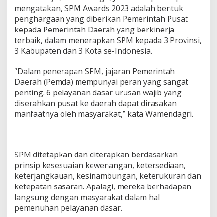
r
mengatakan, SPM Awards 2023 adalah bentuk
g
penghargaan yang diberikan Pemerintah Pusat
a
a
kepada Pemerintah Daerah yang berkinerja
n
terbaik, dalam menerapkan SPM kepada 3 Provinsi,
d
3 Kabupaten dan 3 Kota se-Indonesia.
a
r
“Dalam penerapan SPM, jajaran Pemerintah
i
K
Daerah (Pemda) mempunyai peran yang sangat
e
penting. 6 pelayanan dasar urusan wajib yang
m
diserahkan pusat ke daerah dapat dirasakan
e
manfaatnya oleh masyarakat,” kata Wamendagri.
n
d
a
g
r
SPM ditetapkan dan diterapkan berdasarkan
i
prinsip kesesuaian kewenangan, ketersediaan,
keterjangkauan, kesinambungan, keterukuran dan
ketepatan sasaran. Apalagi, mereka berhadapan
langsung dengan masyarakat dalam hal
pemenuhan pelayanan dasar.