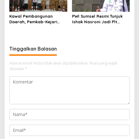
Kawal Pembangunan
PWI Sumsel Resmi Tunjuk
Daerah, Pemkab-Kejari
Ishak Nasroni Jadi Plt
Muara Enim Teken MoU
Ketua PWI OKU Selatan
Pendampingan Hukum
Tinggalkan Balasan
Alamat email Anda tidak akan dipublikasikan.
Ruas yang wajib
ditandai
*