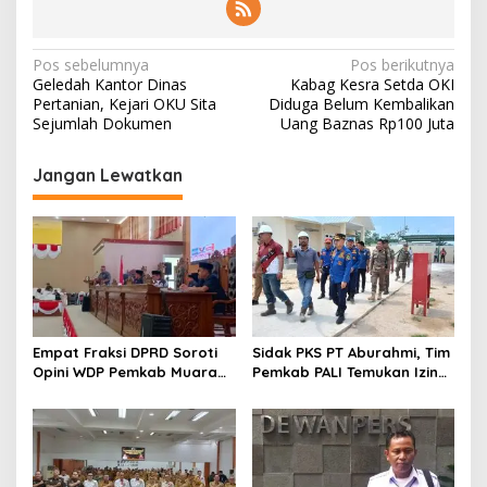
N
Pos sebelumnya
Pos berikutnya
Geledah Kantor Dinas
Kabag Kesra Setda OKI
a
Pertanian, Kejari OKU Sita
Diduga Belum Kembalikan
v
Sejumlah Dokumen
Uang Baznas Rp100 Juta
i
Jangan Lewatkan
g
a
s
i
p
o
Empat Fraksi DPRD Soroti
Sidak PKS PT Aburahmi, Tim
s
Opini WDP Pemkab Muara
Pemkab PALI Temukan Izin
Enim, Desak Perbaikan Tata
Operasional Belum Kelar
Kelola Keuangan