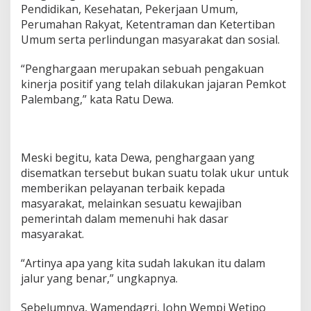
a
Pendidikan, Kesehatan, Pekerjaan Umum,
,
Perumahan Rakyat, Ketentraman dan Ketertiban
K
Umum serta perlindungan masyarakat dan sosial.
o
t
a
“Penghargaan merupakan sebuah pengakuan
P
kinerja positif yang telah dilakukan jajaran Pemkot
a
Palembang,” kata Ratu Dewa.
l
e
m
b
a
Meski begitu, kata Dewa, penghargaan yang
n
disematkan tersebut bukan suatu tolak ukur untuk
g
memberikan pelayanan terbaik kepada
R
a
masyarakat, melainkan sesuatu kewajiban
i
pemerintah dalam memenuhi hak dasar
h
masyarakat.
P
e
“Artinya apa yang kita sudah lakukan itu dalam
n
g
jalur yang benar,” ungkapnya.
h
a
Sebelumnya, Wamendagri, John Wempi Wetipo