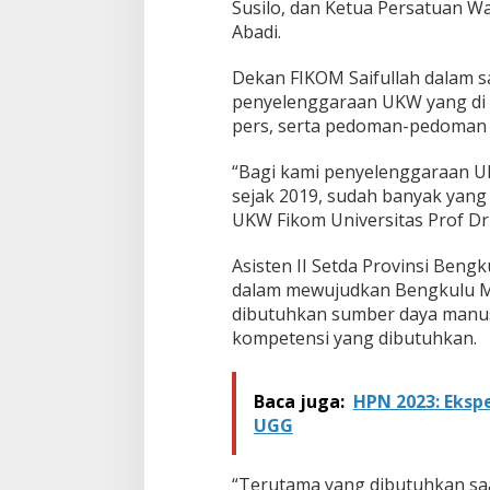
Susilo, dan Ketua Persatuan W
y
Abadi.
a
r
a
Dekan FIKOM Saifullah dalam
k
penyelenggaraan UKW yang di d
a
pers, serta pedoman-pedoman 
t
“Bagi kami penyelenggaraan U
sejak 2019, sudah banyak yang k
UKW Fikom Universitas Prof D
Asisten II Setda Provinsi Ben
dalam mewujudkan Bengkulu Maj
dibutuhkan sumber daya manusi
kompetensi yang dibutuhkan.
Baca juga:
HPN 2023: Eksp
UGG
“Terutama yang dibutuhkan saat 