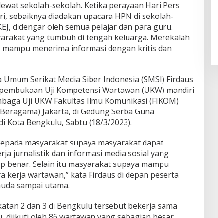
lewat sekolah-sekolah. Ketika perayaan Hari Pers
ri, sebaiknya diadakan upacara HPN di sekolah-
KEJ, didengar oleh semua pelajar dan para guru.
syarakat yang tumbuh di tengah keluarga. Merekalah
n mampu menerima informasi dengan kritis dan
a Umum Serikat Media Siber Indonesia (SMSI) Firdaus
 pembukaan Uji Kompetensi Wartawan (UKW) mandiri
mbaga Uji UKW Fakultas Ilmu Komunikasi (FIKOM)
(Beragama) Jakarta, di Gedung Serba Guna
i Kota Bengkulu, Sabtu (18/3/2023).
epada masyarakat supaya masyarakat dapat
ja jurnalistik dan informasi media sosial yang
 benar. Selain itu masyarakat supaya mampu
 kerja wartawan,” kata Firdaus di depan peserta
uda sampai utama.
tan 2 dan 3 di Bengkulu tersebut bekerja sama
, diikuti oleh 86 wartawan yang sebagian besar