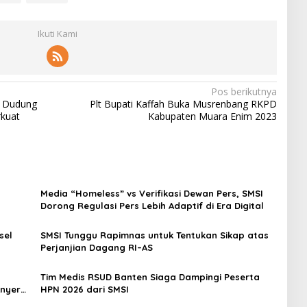
Ikuti Kami
Pos berikutnya
D Dudung
Plt Bupati Kaffah Buka Musrenbang RKPD
rkuat
Kabupaten Muara Enim 2023
Media “Homeless” vs Verifikasi Dewan Pers, SMSI
Dorong Regulasi Pers Lebih Adaptif di Era Digital
sel
SMSI Tunggu Rapimnas untuk Tentukan Sikap atas
Perjanjian Dagang RI–AS
Tim Medis RSUD Banten Siaga Dampingi Peserta
Anyer–
HPN 2026 dari SMSI