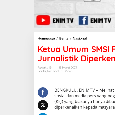
Homepage
/
Berita
/
Nasional
K
e
Ketua Umum SMSI Fi
t
u
Jurnalistik Diperk
a
U
m
Redaksi Enim
19 Maret 2023
u
Berita
,
Nasional
19 Views
m
S
M
S
BENGKULU, ENIMTV – Melihat 
I
sosial dan media pers yang beg
F
(KEJ) yang biasanya hanya diba
i
diperkenalkan kepada masyarak
r
d