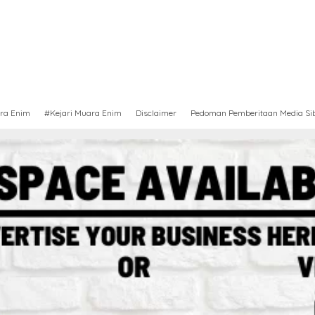
ra Enim
#Kejari Muara Enim
Disclaimer
Pedoman Pemberitaan Media Si