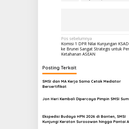
N
Pos sebelumnya
Komisi 1 DPR Nilai Kunjungan KSA
a
ke Brunei Sangat Strategis untuk Pe
v
Ketahanan ASEAN
i
Posting Terkait
g
a
SMSI dan MA Kerja Sama Cetak Mediator
s
Bersertifikat
i
Jon Heri Kembali Dipercaya Pimpin SMSI Sum
p
o
Ekspedisi Budaya HPN 2026 di Banten, SMSI
s
Kunjungi Keraton Surosowan hingga Pantai 
Carita