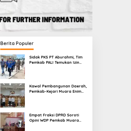
Berita Populer
Sidak PKS PT Aburahmi, Tim
Pemkab PALI Temukan Izin
Operasional Belum Kelar
Kawal Pembangunan Daerah,
Pemkab-Kejari Muara Enim
Teken MoU Pendampingan
Hukum
Empat Fraksi DPRD Soroti
Opini WDP Pemkab Muara
Enim, Desak Perbaikan Tata
Kelola Keuangan