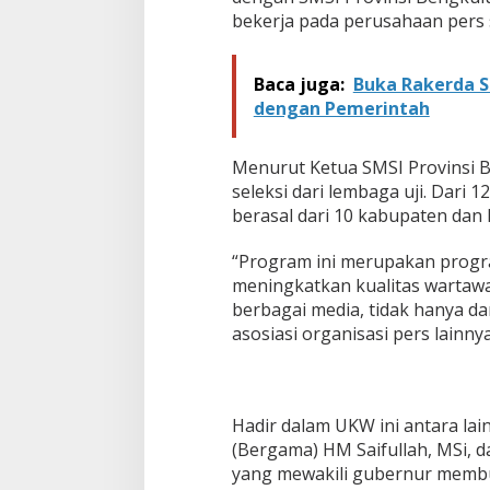
i
bekerja pada perusahaan pers 
s
t
i
Baca juga:
Buka Rakerda S
k
dengan Pemerintah
D
i
p
Menurut Ketua SMSI Provinsi B
e
r
seleksi dari lembaga uji. Dari 
k
berasal dari 10 kabupaten dan 
e
n
“Program ini merupakan prog
a
meningkatkan kualitas wartawan
l
k
berbagai media, tidak hanya da
a
asosiasi organisasi pers lainnya
n
p
a
d
Hadir dalam UKW ini antara la
a
M
(Bergama) HM Saifullah, MSi, da
a
yang mewakili gubernur memb
s