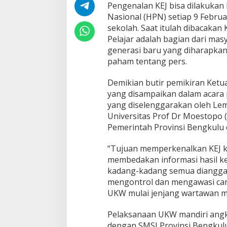
a
Pengenalan KEJ bisa dilakukan 
u
Nasional (HPN) setiap 9 Februa
s
sekolah. Saat itulah dibacakan 
:
Pelajar adalah bagian dari ma
S
generasi baru yang diharapka
a
a
paham tentang pers.
t
n
Demikian butir pemikiran Ketu
y
yang disampaikan dalam acara
a
yang diselenggarakan oleh Le
K
o
Universitas Prof Dr Moestopo 
d
Pemerintah Provinsi Bengkulu d
e
E
“Tujuan memperkenalkan KEJ k
t
membedakan informasi hasil ker
i
k
kadang-kadang semua dianggap
J
mengontrol dan mengawasi cara
u
UKW mulai jenjang wartawan m
r
n
Pelaksanaan UKW mandiri angka
a
l
dengan SMSI Provinsi Bengkulu