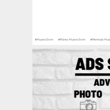
#Muara Enim
#Polres Muara Enim
#Pemkab Mua