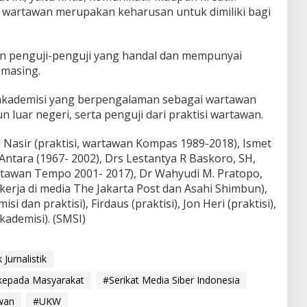
i wartawan merupakan keharusan untuk dimiliki bagi
 penguji-penguji yang handal dan mempunyai
-masing.
 akademisi yang berpengalaman sebagai wartawan
 luar negeri, serta penguji dari praktisi wartawan.
asir (praktisi, wartawan Kompas 1989-2018), Ismet
Antara (1967- 2002), Drs Lestantya R Baskoro, SH,
rtawan Tempo 2001- 2017), Dr Wahyudi M. Pratopo,
erja di media The Jakarta Post dan Asahi Shimbun),
i dan praktisi), Firdaus (praktisi), Jon Heri (praktisi),
kademisi). (SMSI)
 Jurnalistik
k kepada Masyarakat
#Serikat Media Siber Indonesia
wan
#UKW