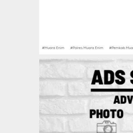
#Muara Enim
#Polres Muara Enim
#Pemkab Mua