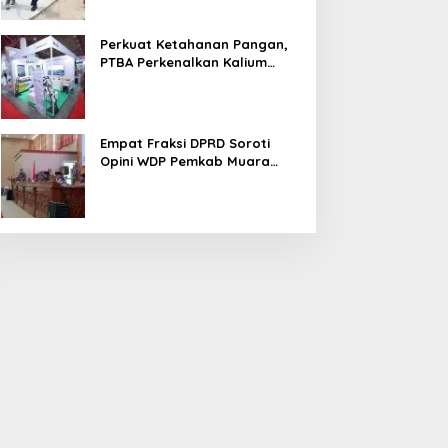
Perkuat Ketahanan Pangan,
PTBA Perkenalkan Kalium
Humat ‘BA Grow’ di
Inagritech 2026
Empat Fraksi DPRD Soroti
Opini WDP Pemkab Muara
Enim, Desak Perbaikan Tata
Kelola Keuangan