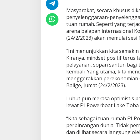
P
e
Masyarakat, secara khusus dik
r
penyelenggaraan-penyelenggara
b
tuan rumah. Seperti yang terja
i
arena balapan internasional Ko
n
c
(24/2/2023) akan memulai sesi f
a
n
“Ini menunjukkan kita semakin 
g
Kiranya, mindset positif terus
a
pelayanan, sopan santun bagi
n
D
kembali. Yang utama, kita menda
u
menggerakkan perekonomian di
n
Balige, Jumat (24/2/2023).
i
a
Luhut pun merasa optimistis 
,
L
lewat F1 Powerboat Lake Toba 
u
h
“Kita sebagai tuan rumah F1 P
u
perbincangan dunia. Tidak pe
t
dan dilihat secara langsung ole
:
S