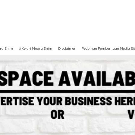
ra Enim
#Kejari Muara Enim
Disclaimer
Pedoman Pemberitaan Media Si