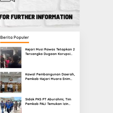
Berita Populer
Kejari Musi Rawas Tetapkan 2
Tersangka Dugaan Korupsi
Dana PSR, Selamatkan Uang
Negara Rp1,26 Miliar
Kawal Pembangunan Daerah,
Pemkab-Kejari Muara Enim
Teken MoU Pendampingan
Hukum
Sidak PKS PT Aburahmi, Tim
Pemkab PALI Temukan Izin
Operasional Belum Kelar