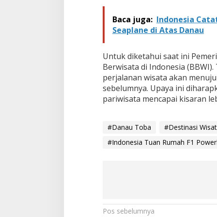
Baca juga:
Indonesia Cat
Seaplane di Atas Danau
Untuk diketahui saat ini Pem
Berwisata di Indonesia (BBWI).
perjalanan wisata akan menuju 
sebelumnya. Upaya ini diharap
pariwisata mencapai kisaran lebi
#Danau Toba
#Destinasi Wisa
#Indonesia Tuan Rumah F1 Power
N
Pos sebelumnya