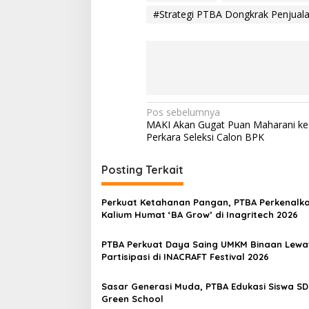
#Strategi PTBA Dongkrak Penjual
N
Pos sebelumnya
MAKI Akan Gugat Puan Maharani k
a
Perkara Seleksi Calon BPK
v
i
Posting Terkait
g
Perkuat Ketahanan Pangan, PTBA Perkenalk
a
Kalium Humat ‘BA Grow’ di Inagritech 2026
s
PTBA Perkuat Daya Saing UMKM Binaan Lewa
i
Partisipasi di INACRAFT Festival 2026
p
o
Sasar Generasi Muda, PTBA Edukasi Siswa SD
Green School
s