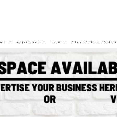
ra Enim
#Kejari Muara Enim
Disclaimer
Pedoman Pemberitaan Media Si