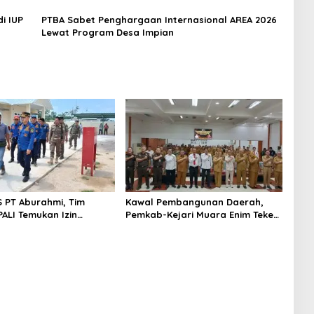
i IUP
PTBA Sabet Penghargaan Internasional AREA 2026
Lewat Program Desa Impian
S PT Aburahmi, Tim
Kawal Pembangunan Daerah,
ALI Temukan Izin
Pemkab-Kejari Muara Enim Teken
nal Belum Kelar
MoU Pendampingan Hukum