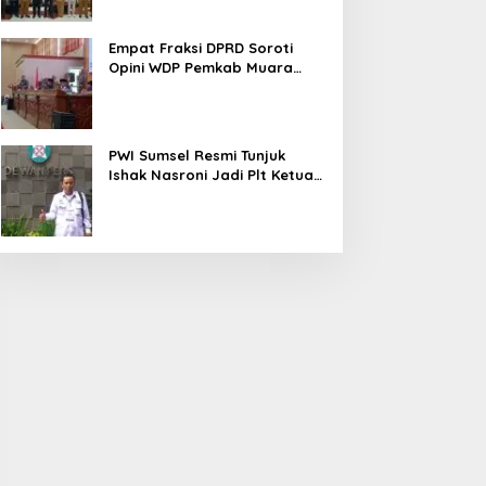
Empat Fraksi DPRD Soroti
Opini WDP Pemkab Muara
Enim, Desak Perbaikan Tata
Kelola Keuangan
PWI Sumsel Resmi Tunjuk
Ishak Nasroni Jadi Plt Ketua
PWI OKU Selatan