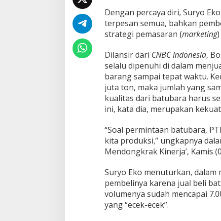
n
Dengan percaya diri, Suryo Ek
g
k
terpesan semua, bahkan pembe
r
strategi pemasaran (
marketing
a
k
Dilansir dari
CNBC Indonesia
, B
P
selalu dipenuhi di dalam menju
e
n
barang sampai tepat waktu. Ke
j
juta ton, maka jumlah yang sam
u
kualitas dari batubara harus se
a
ini, kata dia, merupakan keku
l
a
n
“Soal permintaan batubara, PT
B
kita produksi,” ungkapnya dal
a
Mendongkrak Kinerja’, Kamis (0
t
u
Suryo Eko menuturkan, dalam m
b
a
pembelinya karena jual beli ba
r
volumenya sudah mencapai 7.0
a
yang “ecek-ecek”.