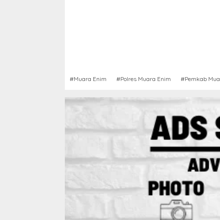
#Muara Enim
#Polres Muara Enim
#Pemkab Mua