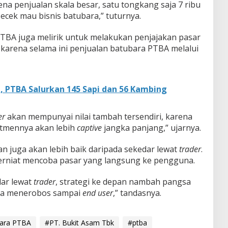
ena penjualan skala besar, satu tongkang saja 7 ribu
ecek mau bisnis batubara,” tuturnya.
PTBA juga melirik untuk melakukan penjajakan pasar
n karena selama ini penjualan batubara PTBA melalui
H, PTBA Salurkan 145 Sapi dan 56 Kambing
er
akan mempunyai nilai tambah tersendiri, karena
itmennya akan lebih
captive
jangka panjang,” ujarnya.
kan juga akan lebih baik daripada sekedar lewat
trader
.
rniat mencoba pasar yang langsung ke pengguna.
dar lewat
trader
, strategi ke depan nambah pangsa
oba menerobos sampai
end user
,” tandasnya.
bara PTBA
#PT. Bukit Asam Tbk
#ptba