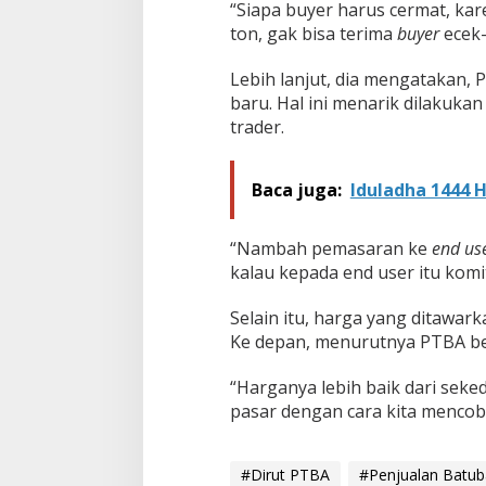
“Siapa buyer harus cermat, kar
ton, gak bisa terima
buyer
ecek-
Lebih lanjut, dia mengatakan, 
baru. Hal ini menarik dilakuka
trader.
Baca juga:
Iduladha 1444 
“Nambah pemasaran ke
end us
kalau kepada end user itu kom
Selain itu, harga yang ditawar
Ke depan, menurutnya PTBA be
“Harganya lebih baik dari seke
pasar dengan cara kita menc
#Dirut PTBA
#Penjualan Batu