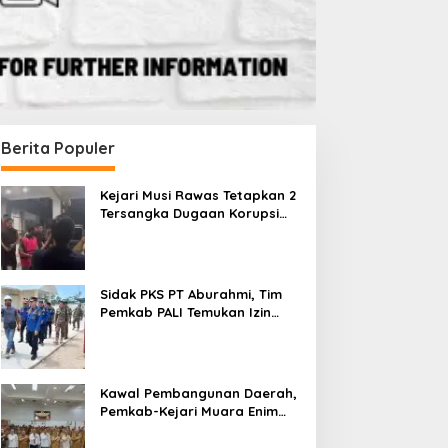
Berita Populer
Kejari Musi Rawas Tetapkan 2
Tersangka Dugaan Korupsi
Dana PSR, Selamatkan Uang
Negara Rp1,26 Miliar
Sidak PKS PT Aburahmi, Tim
Pemkab PALI Temukan Izin
Operasional Belum Kelar
Kawal Pembangunan Daerah,
Pemkab-Kejari Muara Enim
Teken MoU Pendampingan
Hukum