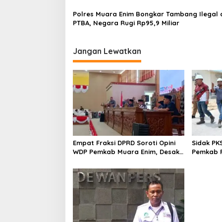
Polres Muara Enim Bongkar Tambang Ilegal d
PTBA, Negara Rugi Rp95,9 Miliar
Jangan Lewatkan
Empat Fraksi DPRD Soroti Opini
Sidak PK
WDP Pemkab Muara Enim, Desak
Pemkab P
Perbaikan Tata Kelola Keuangan
Operasio