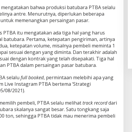
o mengatakan bahwa produksi batubara PTBA selalu
linya antre. Menurutnya, diperlukan beberapa
) untuk memenangkan persaingan pasar.
os PTBA itu mengatakan ada tiga hal yang harus
al batubara. Pertama, ketepatan pengiriman, artinya
dua, ketepatan volume, misalnya pembeli meminta 1
pai sesuai dengan yang diminta. Dan terakhir adalah
suai dengan kontrak yang telah disepakati. Tiga hal
atan PTBA dalam persaingan pasar batubara.
BA selalu
full booked
, permintaan melebihi apa yang
am Live Instagram PTBA bertema ‘Strategi
5/08/2021).
emilih pembeli, PTBA selalu melihat
track record
dari
tubara skalanya sangat besar. Satu tongkang saja
00 ton, sehingga PTBA tidak mau menerima pembeli