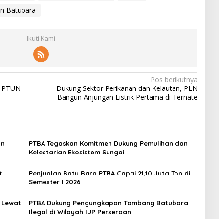
an Batubara
Ikuti Kami
Pos berikutnya
e PTUN
Dukung Sektor Perikanan dan Kelautan, PLN
Bangun Anjungan Listrik Pertama di Ternate
an
PTBA Tegaskan Komitmen Dukung Pemulihan dan
Kelestarian Ekosistem Sungai
t
Penjualan Batu Bara PTBA Capai 21,10 Juta Ton di
Semester I 2026
 Lewat
PTBA Dukung Pengungkapan Tambang Batubara
Ilegal di Wilayah IUP Perseroan