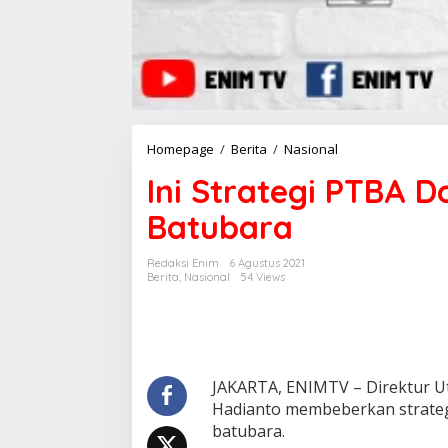
Homepage
/
Berita
/
Nasional
I
n
Ini Strategi PTBA 
i
S
Batubara
t
r
a
Redaksi Enim
6 Agustus 2021
t
Berita
,
Nasional
54 Views
e
g
i
P
T
B
JAKARTA, ENIMTV – Direktur Ut
A
Hadianto membeberkan strate
D
batubara.
o