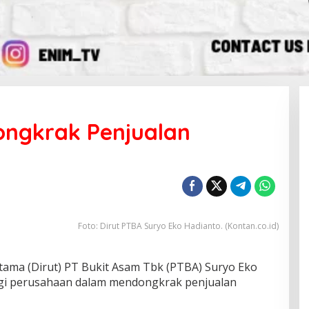
Dongkrak Penjualan
Foto: Dirut PTBA Suryo Eko Hadianto. (Kontan.co.id)
ama (Dirut) PT Bukit Asam Tbk (PTBA) Suryo Eko
gi perusahaan dalam mendongkrak penjualan