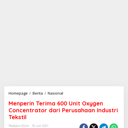
Homepage
/
Berita
/
Nasional
M
e
Menperin Terima 600 Unit Oxygen
n
p
Concentrator dari Perusahaan Industri
e
Tekstil
r
i
Redaksi Enim
10 Juli 2021