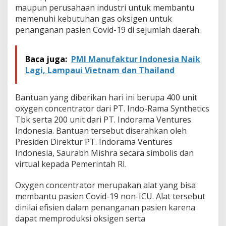
s
maupun perusahaan industri untuk membantu
t
memenuhi kebutuhan gas oksigen untuk
r
penanganan pasien Covid-19 di sejumlah daerah.
i
T
e
Baca juga:
PMI Manufaktur Indonesia Naik
k
s
Lagi, Lampaui Vietnam dan Thailand
t
i
l
Bantuan yang diberikan hari ini berupa 400 unit
oxygen concentrator dari PT. Indo-Rama Synthetics
Tbk serta 200 unit dari PT. Indorama Ventures
Indonesia. Bantuan tersebut diserahkan oleh
Presiden Direktur PT. Indorama Ventures
Indonesia, Saurabh Mishra secara simbolis dan
virtual kepada Pemerintah RI.
Oxygen concentrator merupakan alat yang bisa
membantu pasien Covid-19 non-ICU. Alat tersebut
dinilai efisien dalam penanganan pasien karena
dapat memproduksi oksigen serta