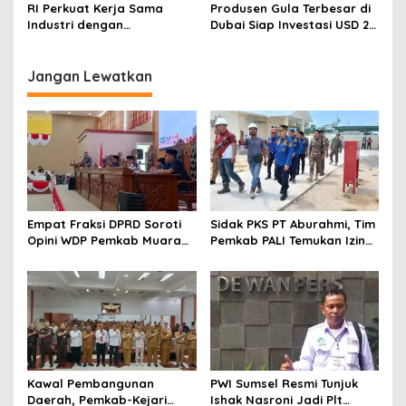
Melaju Kencang
RI Perkuat Kerja Sama
Produsen Gula Terbesar di
Industri dengan
Dubai Siap Investasi USD 2
Bangladesh dan Sri Lanka
Miliar di Indonesia
Jangan Lewatkan
Empat Fraksi DPRD Soroti
Sidak PKS PT Aburahmi, Tim
Opini WDP Pemkab Muara
Pemkab PALI Temukan Izin
Enim, Desak Perbaikan Tata
Operasional Belum Kelar
Kelola Keuangan
Kawal Pembangunan
PWI Sumsel Resmi Tunjuk
Daerah, Pemkab-Kejari
Ishak Nasroni Jadi Plt