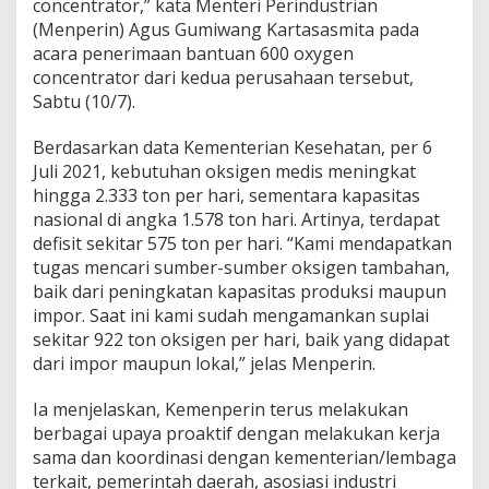
concentrator,” kata Menteri Perindustrian
n
t
(Menperin) Agus Gumiwang Kartasasmita pada
r
acara penerimaan bantuan 600 oxygen
a
concentrator dari kedua perusahaan tersebut,
t
Sabtu (10/7).
o
r
d
Berdasarkan data Kementerian Kesehatan, per 6
a
Juli 2021, kebutuhan oksigen medis meningkat
r
hingga 2.333 ton per hari, sementara kapasitas
i
nasional di angka 1.578 ton hari. Artinya, terdapat
P
defisit sekitar 575 ton per hari. “Kami mendapatkan
e
r
tugas mencari sumber-sumber oksigen tambahan,
u
baik dari peningkatan kapasitas produksi maupun
s
impor. Saat ini kami sudah mengamankan suplai
a
sekitar 922 ton oksigen per hari, baik yang didapat
h
a
dari impor maupun lokal,” jelas Menperin.
a
n
Ia menjelaskan, Kemenperin terus melakukan
I
berbagai upaya proaktif dengan melakukan kerja
n
sama dan koordinasi dengan kementerian/lembaga
d
u
terkait, pemerintah daerah, asosiasi industri