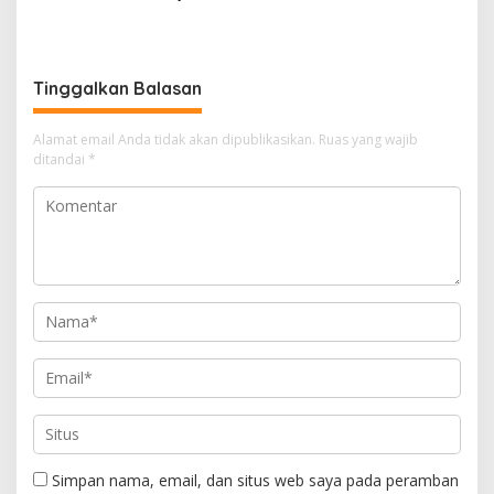
Muara Enim Teken MoU
Ketua PWI OKU Selatan
Pendampingan Hukum
Tinggalkan Balasan
Alamat email Anda tidak akan dipublikasikan.
Ruas yang wajib
ditandai
*
Simpan nama, email, dan situs web saya pada peramban