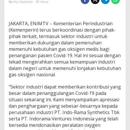
n
Berita
,
Nasional
28 Views
T
e
r
i
JAKARTA, ENIMTV – Kementerian Perindustrian
m
(Kemenperin) terus berkoordinasi dengan pihak-
a
pihak terkait, termasuk sektor industri untuk
6
memberikan dukungan dalam pemenuhan
0
0
memenuhi kebutuhan gas oksigen medis bagi
U
penanganan pasien Covid-19. Hal ini sesuai dengan
n
tekad mengerahkan semua kemampuan industri
i
dalam negeri untuk memenuhi lonjakan kebutuhan
t
gas oksigen nasional.
O
x
y
“Sektor industri dapat memberikan kontribusi yang
g
besar dalam penanggulangan Covid-19 pada
e
situasi sekarang ini. Kami menyampaikan apresiasi
n
dan penghargaan yang sebesar-besarnya kepada
C
o
perusahaan industri PT. Indo-Rama Synthetics Tbk
n
serta PT. Indorama Ventures Indonesia yang telah
c
bersedia mendonasikan peralatan oxygen
e