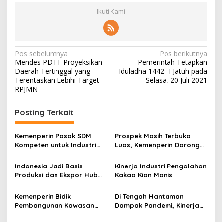
Ikuti Kami
N
Pos sebelumnya
Pos berikutnya
Mendes PDTT Proyeksikan
Pemerintah Tetapkan
a
Daerah Tertinggal yang
Iduladha 1442 H Jatuh pada
v
Terentaskan Lebihi Target
Selasa, 20 Juli 2021
RPJMN
i
g
Posting Terkait
a
s
Kemenperin Pasok SDM
Prospek Masih Terbuka
Kompeten untuk Industri
Luas, Kemenperin Dorong
i
Galvanise
Pengembangan Industri
p
Minuman Sari Buah
Indonesia Jadi Basis
Kinerja Industri Pengolahan
Produksi dan Ekspor Hub
Kakao Kian Manis
o
Industri Otomotif Jerman
s
Kemenperin Bidik
Di Tengah Hantaman
Pembangunan Kawasan
Dampak Pandemi, Kinerja
Industri di Bangkalan
Industri Otomotif Mampu