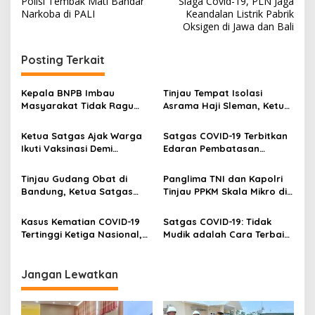
Polisi Tembak Mati Bandar
Siaga Covid-19, PLN Jaga
a
Narkoba di PALI
Keandalan Listrik Pabrik
v
Oksigen di Jawa dan Bali
i
Posting Terkait
g
a
Kepala BNPB Imbau
Tinjau Tempat Isolasi
s
Masyarakat Tidak Ragu
Asrama Haji Sleman, Ketua
Menjalani Isolasi Terpusat
Satgas Titipkan Dua Pesan
i
Penting
Ketua Satgas Ajak Warga
Satgas COVID-19 Terbitkan
p
Ikuti Vaksinasi Demi
Edaran Pembatasan
Pertahanan Diri
Kegiatan Masyarakat di
o
Masa Libur Iduladha 2021
Tinjau Gudang Obat di
Panglima TNI dan Kapolri
s
Bandung, Ketua Satgas
Tinjau PPKM Skala Mikro di
Pastikan Kesiapan Bagi
Marunda dan Kapuk Muara
Warga yang Isoman
Kasus Kematian COVID-19
Satgas COVID-19: Tidak
Tertinggi Ketiga Nasional,
Mudik adalah Cara Terbaik
Ketua Satgas Minta
Lindungi Keluarga Saat
Pemprov Sumsel Evaluasi
Pandemi
Penanganannya
Jangan Lewatkan