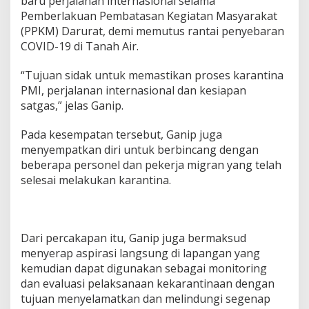
baru perjalanan internasional selama
l
Pemberlakuan Pembatasan Kegiatan Masyarakat
e
t
(PPKM) Darurat, demi memutus rantai penyebaran
P
COVID-19 di Tanah Air.
a
d
“Tujuan sidak untuk memastikan proses karantina
e
PMI, perjalanan internasional dan kesiapan
m
a
satgas,” jelas Ganip.
n
g
Pada kesempatan tersebut, Ganip juga
a
menyempatkan diri untuk berbincang dengan
n
beberapa personel dan pekerja migran yang telah
selesai melakukan karantina.
Dari percakapan itu, Ganip juga bermaksud
menyerap aspirasi langsung di lapangan yang
kemudian dapat digunakan sebagai monitoring
dan evaluasi pelaksanaan kekarantinaan dengan
tujuan menyelamatkan dan melindungi segenap