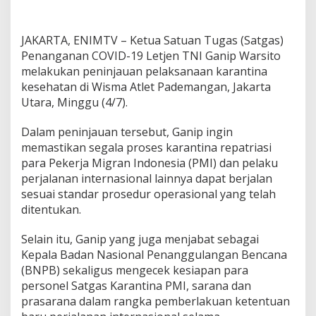
t
g
a
JAKARTA, ENIMTV – Ketua Satuan Tugas (Satgas)
s
C
Penanganan COVID-19 Letjen TNI Ganip Warsito
o
melakukan peninjauan pelaksanaan karantina
v
kesehatan di Wisma Atlet Pademangan, Jakarta
i
Utara, Minggu (4/7).
d
-
1
Dalam peninjauan tersebut, Ganip ingin
9
memastikan segala proses karantina repatriasi
T
para Pekerja Migran Indonesia (PMI) dan pelaku
i
perjalanan internasional lainnya dapat berjalan
n
sesuai standar prosedur operasional yang telah
j
a
ditentukan.
u
W
Selain itu, Ganip yang juga menjabat sebagai
i
Kepala Badan Nasional Penanggulangan Bencana
s
(BNPB) sekaligus mengecek kesiapan para
m
a
personel Satgas Karantina PMI, sarana dan
A
prasarana dalam rangka pemberlakuan ketentuan
t