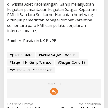
di Wisma Atlet Pademangan, Ganip melanjutkan
kegiatan pemantauan kegiatan Satgas Repatriasi
PMI di Bandara Soekarno-Hatta dan hotel yang
ditunjuk pemerintah sebagai tempat karantina
sementara para PMI dan pelaku perjalanan
internasional. (*)
Sumber: Pusdatin KK BNPB
#Jakarta Utara
#Ketua Satgas Covid-19
#Letjen TNI Ganip Warsito
#Satgas Covid-19
#Wisma Atlet Pademangan
Ikuti Kami
N
Pos sebelumnya
Pos berikutnya