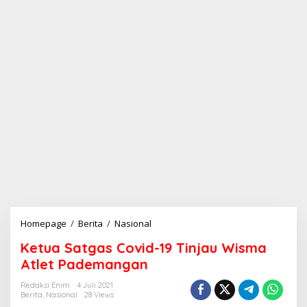
Homepage
/
Berita
/
Nasional
K
e
Ketua Satgas Covid-19 Tinjau Wisma
t
u
Atlet Pademangan
a
S
Redaksi Enim
4 Juli 2021
Berita
,
Nasional
28 Views
a