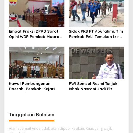
Empat Fraksi DPRD Soroti
Sidak PKS PT Aburahmi, Tim
Opini WDP Pemkab Muara
Pemkab PALI Temukan Izin
Enim, Desak Perbaikan Tata
Operasional Belum Kelar
Kelola Keuangan
Kawal Pembangunan
PWI Sumsel Resmi Tunjuk
Daerah, Pemkab-Kejari
Ishak Nasroni Jadi Plt
Muara Enim Teken MoU
Ketua PWI OKU Selatan
Pendampingan Hukum
Tinggalkan Balasan
Alamat email Anda tidak akan dipublikasikan.
Ruas yang wajib