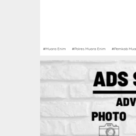
#Muara Enim
#Polres Muara Enim
#Pemkab Mua