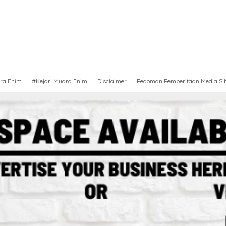
ra Enim
#Kejari Muara Enim
Disclaimer
Pedoman Pemberitaan Media Si