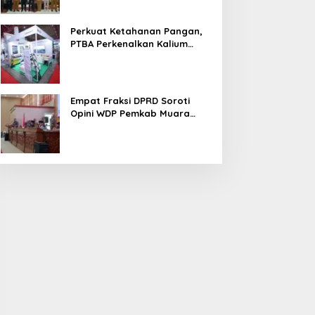
Perkuat Ketahanan Pangan,
PTBA Perkenalkan Kalium
Humat ‘BA Grow’ di
Inagritech 2026
Empat Fraksi DPRD Soroti
Opini WDP Pemkab Muara
Enim, Desak Perbaikan Tata
Kelola Keuangan