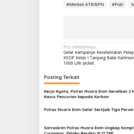
#Menteri ATR/BPN
#Polri
M
N
Pos sebelumnya
Gelar Kampanye Keselamatan Pelay
a
KSOP Kelas I Tanjung Balai Karimun
v
1000 Life Jacket
i
Posting Terkait
g
a
Kerja Nyata, Polres Muara Enim Serahkan 2 
s
Kasus Pencurian kepada Korban
i
Polres Muara Enim Gelar Sertijab Tiga Perwi
p
o
Satreskrim Polres Muara Enim Ungkap Komp
s
Curanmor, Pelaku Beraksi di 12 TKP