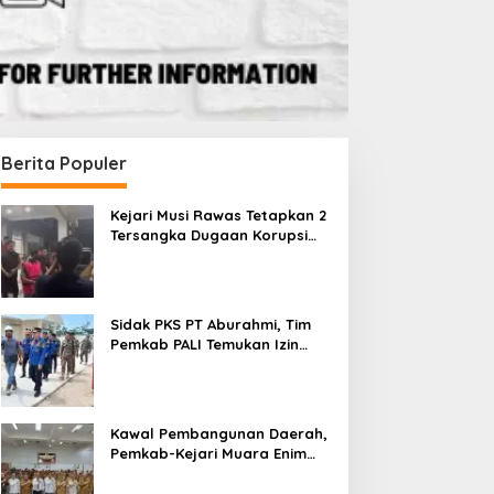
Berita Populer
Kejari Musi Rawas Tetapkan 2
Tersangka Dugaan Korupsi
Dana PSR, Selamatkan Uang
Negara Rp1,26 Miliar
Sidak PKS PT Aburahmi, Tim
Pemkab PALI Temukan Izin
Operasional Belum Kelar
Kawal Pembangunan Daerah,
Pemkab-Kejari Muara Enim
Teken MoU Pendampingan
Hukum