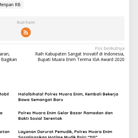
enpan RB
Ikuti Kami
Pos berikutnya
aran,
Raih Kabupaten Sangat Inovatif di Indonesia,
 Bagikan
Bupati Muara Enim Terima IGA Award 2020
Mobil
Halalbihalal Polres Muara Enim, Kembali Bekerja
Bawa Semangat Baru
ra
Polres Muara Enim Gelar Bazar Ramadan dan
Bakti Sosial Serentak
lotan
Layanan Darurat Pemudik, Polres Muara Enim
Sosialisasikan Hotline Mudik Polri “110”