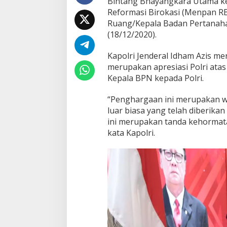
Bintang Bhayangkara Utama k
d
Reformasi Birokasi (Menpan RB
a
Ruang/Kepala Badan Pertanahan
M
e
(18/12/2020).
n
p
Kapolri Jenderal Idham Azis 
a
merupakan apresiasi Polri ata
n
Kepala BPN kepada Polri.
R
B
d
“Penghargaan ini merupakan w
a
luar biasa yang telah diberika
n
ini merupakan tanda kehormata
M
kata Kapolri.
e
n
t
e
r
i
A
T
R
/
B