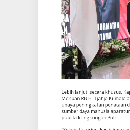
P
N
Lebih lanjut, secara khusus, K
Menpan RB H. Tjahjo Kumolo at
upaya peningkatan penataan d
sumber daya manusia aparatur,
publik di lingkungan Polri.
“Selain itu terima kasih juga