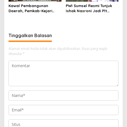
Kawal Pembangunan
PWI Sumsel Resmi Tunjuk
Daerah, Pemkab-Kejari
Ishak Nasroni Jadi Plt
Muara Enim Teken MoU
Ketua PWI OKU Selatan
Pendampingan Hukum
Tinggalkan Balasan
Alamat email Anda tidak akan dipublikasikan.
Ruas yang wajib
ditandai
*