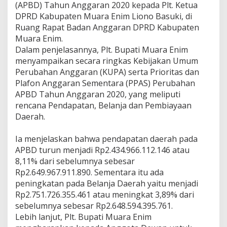
e
(APBD) Tahun Anggaran 2020 kepada Plt. Ketua
r
DPRD Kabupaten Muara Enim Liono Basuki, di
d
Ruang Rapat Badan Anggaran DPRD Kabupaten
a
P
Muara Enim.
e
Dalam penjelasannya, Plt. Bupati Muara Enim
r
menyampaikan secara ringkas Kebijakan Umum
u
Perubahan Anggaran (KUPA) serta Prioritas dan
b
Plafon Anggaran Sementara (PPAS) Perubahan
a
h
APBD Tahun Anggaran 2020, yang meliputi
a
rencana Pendapatan, Belanja dan Pembiayaan
n
Daerah.
A
P
B
Ia menjelaskan bahwa pendapatan daerah pada
D
APBD turun menjadi Rp2.434.966.112.146 atau
2
8,11% dari sebelumnya sebesar
0
Rp2.649.967.911.890. Sementara itu ada
2
peningkatan pada Belanja Daerah yaitu menjadi
0
k
Rp2.751.726.355.461 atau meningkat 3,89% dari
e
sebelumnya sebesar Rp2.648.594.395.761.
D
Lebih lanjut, Plt. Bupati Muara Enim
P