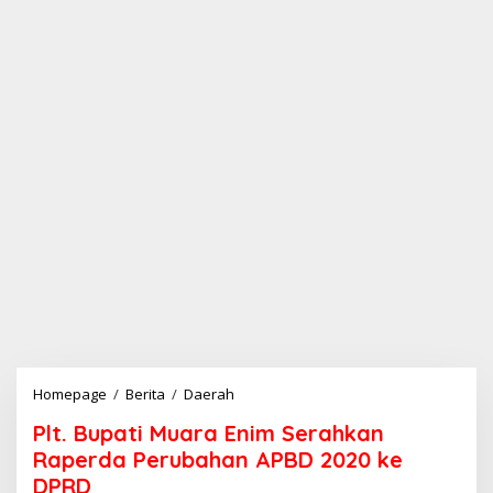
Homepage
/
Berita
/
Daerah
P
l
Plt. Bupati Muara Enim Serahkan
t
.
Raperda Perubahan APBD 2020 ke
B
DPRD