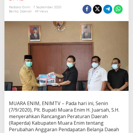
u
p
Redaksi Enim
7 September 2020
a
Berita
,
Daerah
49 Views
t
i
M
u
a
r
a
E
n
i
m
S
e
r
a
h
k
MUARA ENIM, ENIMTV – Pada hari ini, Senin
a
(7/9/2020), Plt. Bupati Muara Enim H. Juarsah, S.H.
n
menyerahkan Rancangan Peraturan Daerah
R
(Raperda) Kabupaten Muara Enim tentang
a
p
Perubahan Anggaran Pendapatan Belanja Daeah