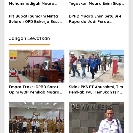
Muhammadiyah Muara
Tegaskan Muara Enim Siap
Enim Ajak Masyarakat Tak
Sukseskan Sensus Ekonomi
Terprovokasi Isu Politik
2026
Plt Bupati Sumarni Minta
DPRD Muara Enim Setujui 4
Seluruh OPD Bekerja Sesuai
Raperda Jadi Perda
Aturan
dengan Catatan
Jangan Lewatkan
Empat Fraksi DPRD Soroti
Sidak PKS PT Aburahmi, Tim
Opini WDP Pemkab Muara
Pemkab PALI Temukan Izin
Enim, Desak Perbaikan Tata
Operasional Belum Kelar
Kelola Keuangan