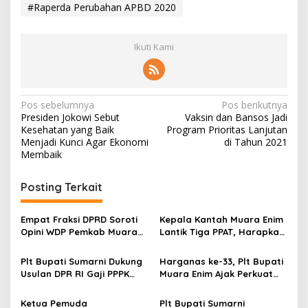
#Raperda Perubahan APBD 2020
Ikuti Kami
N
Pos sebelumnya
Pos berikutnya
Presiden Jokowi Sebut
Vaksin dan Bansos Jadi
a
Kesehatan yang Baik
Program Prioritas Lanjutan
v
Menjadi Kunci Agar Ekonomi
di Tahun 2021
Membaik
i
g
Posting Terkait
a
s
Empat Fraksi DPRD Soroti
Kepala Kantah Muara Enim
Opini WDP Pemkab Muara
Lantik Tiga PPAT, Harapkan
i
Enim, Desak Perbaikan Tata
Perkuat Pencegahan Mafia
p
Kelola Keuangan
Tanah
Plt Bupati Sumarni Dukung
Harganas ke-33, Plt Bupati
Usulan DPR RI Gaji PPPK
Muara Enim Ajak Perkuat
o
Ditanggung APBN
Peran Ayah untuk Masa
s
Depan Anak
Ketua Pemuda
Plt Bupati Sumarni