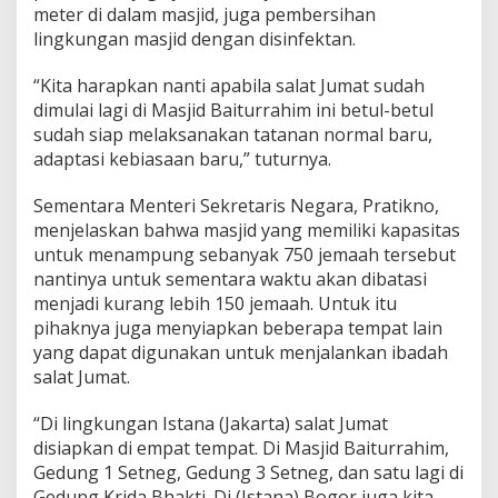
o
meter di dalam masjid, juga pembersihan
s
lingkungan masjid dengan disinfektan.
e
d
u
“Kita harapkan nanti apabila salat Jumat sudah
r
dimulai lagi di Masjid Baiturrahim ini betul-betul
K
sudah siap melaksanakan tatanan normal baru,
e
adaptasi kebiasaan baru,” tuturnya.
n
o
r
Sementara Menteri Sekretaris Negara, Pratikno,
m
menjelaskan bahwa masjid yang memiliki kapasitas
a
untuk menampung sebanyak 750 jemaah tersebut
l
nantinya untuk sementara waktu akan dibatasi
a
menjadi kurang lebih 150 jemaah. Untuk itu
n
B
pihaknya juga menyiapkan beberapa tempat lain
a
yang dapat digunakan untuk menjalankan ibadah
r
salat Jumat.
u
d
“Di lingkungan Istana (Jakarta) salat Jumat
i
M
disiapkan di empat tempat. Di Masjid Baiturrahim,
a
Gedung 1 Setneg, Gedung 3 Setneg, dan satu lagi di
s
Gedung Krida Bhakti. Di (Istana) Bogor juga kita