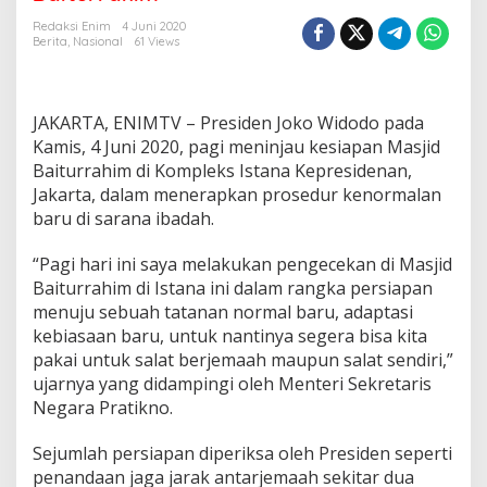
d
e
Redaksi Enim
4 Juni 2020
n
Berita
,
Nasional
61 Views
J
o
k
o
JAKARTA, ENIMTV – Presiden Joko Widodo pada
w
Kamis, 4 Juni 2020, pagi meninjau kesiapan Masjid
i
Baiturrahim di Kompleks Istana Kepresidenan,
T
Jakarta, dalam menerapkan prosedur kenormalan
i
n
baru di sarana ibadah.
j
a
“Pagi hari ini saya melakukan pengecekan di Masjid
u
Baiturrahim di Istana ini dalam rangka persiapan
K
menuju sebuah tatanan normal baru, adaptasi
e
s
kebiasaan baru, untuk nantinya segera bisa kita
i
pakai untuk salat berjemaah maupun salat sendiri,”
a
ujarnya yang didampingi oleh Menteri Sekretaris
p
Negara Pratikno.
a
n
P
Sejumlah persiapan diperiksa oleh Presiden seperti
r
penandaan jaga jarak antarjemaah sekitar dua