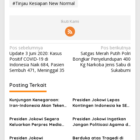
#Tinjau Kesiapan New Normal
Ikuti Kami
N
Pos sebelumnya
Pos berikutnya
Update 3 Juni 2020: Kasus
Satgas Merah Putih Polri
a
Positif COVID-19 di
Bongkar Penyelundupan 400
v
Indonesia Naik 684, Pasien
Kg Narkoba Jenis Sabu di
Sembuh 471, Meninggal 35
Sukabumi
i
g
Posting Terkait
a
s
Kunjungan Kenegaraan:
Presiden Jokowi Lepas
Iran-Indonesia Akan Teken
Kontingen Indonesia ke SEA
i
Sejumlah Kerja Sama
Games 2023 Kamboja
p
Presiden Jokowi Segera
Presiden Jokowi Ingatkan
Keluarkan Perpres Media
Jangan Politisasi Agama di
o
Sustainability
Pilpres 2024
s
Presiden Jokowi
Berduka atas Tragedi di