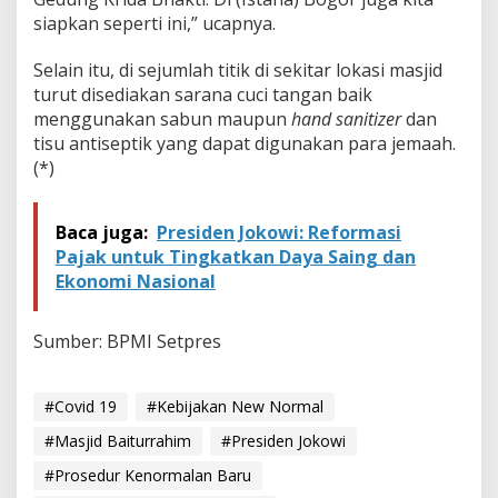
j
siapkan seperti ini,” ucapnya.
i
d
B
Selain itu, di sejumlah titik di sekitar lokasi masjid
a
turut disediakan sarana cuci tangan baik
i
menggunakan sabun maupun
hand sanitizer
dan
t
tisu antiseptik yang dapat digunakan para jemaah.
u
r
(*)
r
a
h
Baca juga:
Presiden Jokowi: Reformasi
i
Pajak untuk Tingkatkan Daya Saing dan
m
Ekonomi Nasional
Sumber: BPMI Setpres
#Covid 19
#Kebijakan New Normal
#Masjid Baiturrahim
#Presiden Jokowi
#Prosedur Kenormalan Baru