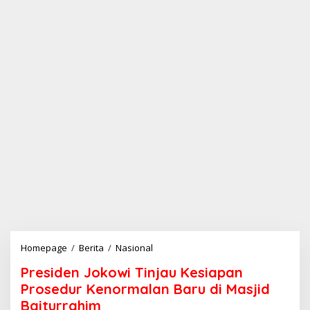
Homepage
/
Berita
/
Nasional
P
r
Presiden Jokowi Tinjau Kesiapan
e
s
Prosedur Kenormalan Baru di Masjid
i
Baiturrahim