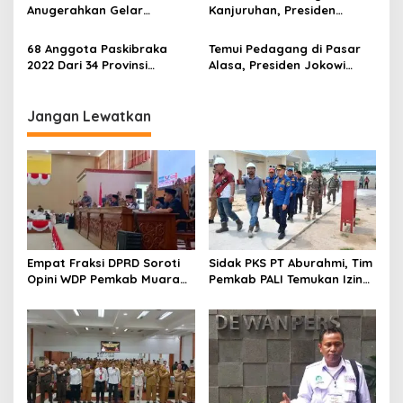
Anugerahkan Gelar
Kanjuruhan, Presiden
Pahlawan Nasional Kepada
Jokowi Minta Liga 1
Lima Tokoh
Dihentikan Sementara
68 Anggota Paskibraka
Temui Pedagang di Pasar
2022 Dari 34 Provinsi
Alasa, Presiden Jokowi
Dikukuhkan Presiden
Serahkan Bantuan PKH
Jokowi, Ini Nama-namanya
Jangan Lewatkan
Empat Fraksi DPRD Soroti
Sidak PKS PT Aburahmi, Tim
Opini WDP Pemkab Muara
Pemkab PALI Temukan Izin
Enim, Desak Perbaikan Tata
Operasional Belum Kelar
Kelola Keuangan