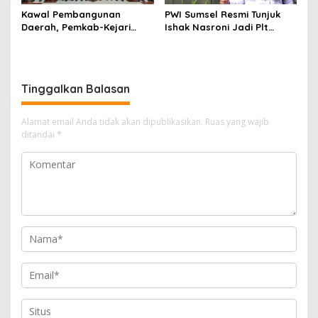
Kawal Pembangunan
PWI Sumsel Resmi Tunjuk
Daerah, Pemkab-Kejari
Ishak Nasroni Jadi Plt
Muara Enim Teken MoU
Ketua PWI OKU Selatan
Pendampingan Hukum
Tinggalkan Balasan
Alamat email Anda tidak akan dipublikasikan.
Ruas yang wajib
ditandai
*