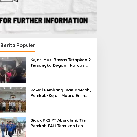
Berita Populer
Kejari Musi Rawas Tetapkan 2
Tersangka Dugaan Korupsi
Dana PSR, Selamatkan Uang
Negara Rp1,26 Miliar
Kawal Pembangunan Daerah,
Pemkab-Kejari Muara Enim
Teken MoU Pendampingan
Hukum
Sidak PKS PT Aburahmi, Tim
Pemkab PALI Temukan Izin
Operasional Belum Kelar