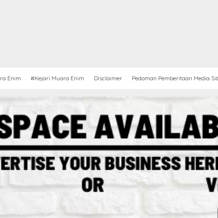
ra Enim
#Kejari Muara Enim
Disclaimer
Pedoman Pemberitaan Media Si