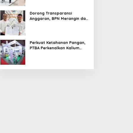
Dorong Transparansi
Anggaran, BPN Merangin dan
BRI Bangko Teken PKS
Penerbitan KKP
Perkuat Ketahanan Pangan,
PTBA Perkenalkan Kalium
Humat ‘BA Grow’ di
mpat Fraksi DPRD Soroti
Sidak PKS PT Aburahmi, Tim
Inagritech 2026
pini WDP Pemkab Muara
Pemkab PALI Temukan Izin
nim, Desak Perbaikan
Operasional Belum Kelar
ata Kelola Keuangan