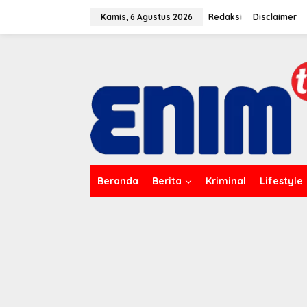
L
e
Kamis, 6 Agustus 2026
Redaksi
Disclaimer
w
a
t
i
k
e
k
o
n
t
e
n
Beranda
Berita
Kriminal
Lifestyle