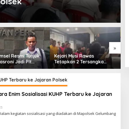
Polsek
»
msel Resmi Tunjuk
Kejari Musi Rawas
E
asroni Jadi Plt
Tetapkan 2 Tersangka
O
PWI OKU Selatan
Dugaan Korupsi Dana PSR,
E
Selamatkan Uang Negara
T
Rp1,26 Miliar
UHP Terbaru ke Jajaran Polsek
ra Enim Sosialisasi KUHP Terbaru ke Jajaran
23
O
L
alam kegiatan sosialisasi yang diadakan di Mapolsek Gelumbang
E
H
R
E