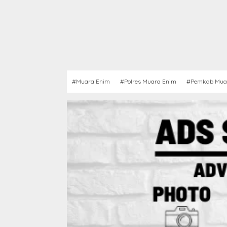
#Muara Enim
#Polres Muara Enim
#Pemkab Mua