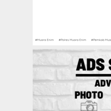
#Muara Enim
#Polres Muara Enim
#Pemkab Mua