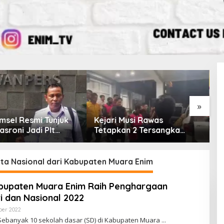
»
msel Resmi Tunjuk
Kejari Musi Rawas
E
asroni Jadi Plt
Tetapkan 2 Tersangka
O
PWI OKU Selatan
Dugaan Korupsi Dana PSR,
E
Selamatkan Uang Negara
T
Rp1,26 Miliar
ta Nasional dari Kabupaten Muara Enim
abupaten Muara Enim Raih Penghargaan
i dan Nasional 2022
ber 2022
O
L
Sebanyak 10 sekolah dasar (SD) di Kabupaten Muara
E