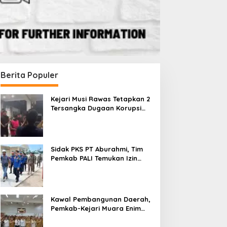
Berita Populer
Kejari Musi Rawas Tetapkan 2
Tersangka Dugaan Korupsi
Dana PSR, Selamatkan Uang
mpat Fraksi DPRD Soroti
Sidak PKS PT Aburahmi, Tim
Negara Rp1,26 Miliar
pini WDP Pemkab Muara
Pemkab PALI Temukan Izin
nim, Desak Perbaikan
Operasional Belum Kelar
Sidak PKS PT Aburahmi, Tim
ata Kelola Keuangan
Pemkab PALI Temukan Izin
Operasional Belum Kelar
Kawal Pembangunan Daerah,
Pemkab-Kejari Muara Enim
Teken MoU Pendampingan
Hukum