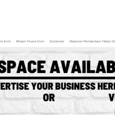
ra Enim
#Kejari Muara Enim
Disclaimer
Pedoman Pemberitaan Media Si