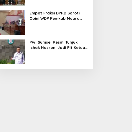
Empat Fraksi DPRD Soroti
Opini WDP Pemkab Muara
Enim, Desak Perbaikan Tata
Kelola Keuangan
PWI Sumsel Resmi Tunjuk
Ishak Nasroni Jadi Plt Ketua
PWI OKU Selatan