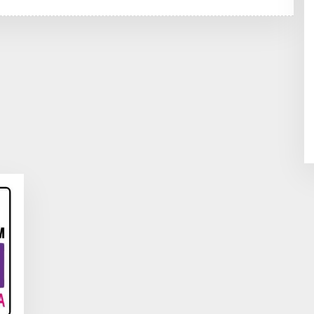
H
R
E
D
A
K
S
I
E
N
I
M