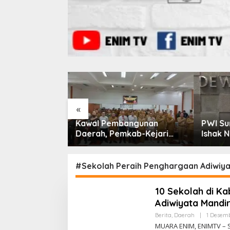
«
T Aburahmi, Tim
Kawal Pembangunan
PWI Su
 Temukan Izin
Daerah, Pemkab-Kejari
Ishak N
 Belum Kelar
Muara Enim Teken MoU
Ketua 
Pendampingan Hukum
#Sekolah Peraih Penghargaan Adiwiya
10 Sekolah di K
Adiwiyata Mandir
Berita
,
Daerah
|
1 Desem
MUARA ENIM, ENIMTV – 