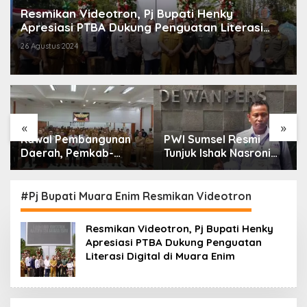
Resmikan Videotron, Pj Bupati Henky
Apresiasi PTBA Dukung Penguatan Literasi
Digital di Muara Enim
26 Agustus 2024
«
»
Kawal Pembangunan
PWI Sumsel Resmi
Daerah, Pemkab-
Tunjuk Ishak Nasroni
Kejari Muara Enim
Jadi Plt Ketua PWI
Teken MoU
OKU Selatan
Pendampingan Hukum
#Pj Bupati Muara Enim Resmikan Videotron
Resmikan Videotron, Pj Bupati Henky
Apresiasi PTBA Dukung Penguatan
Literasi Digital di Muara Enim