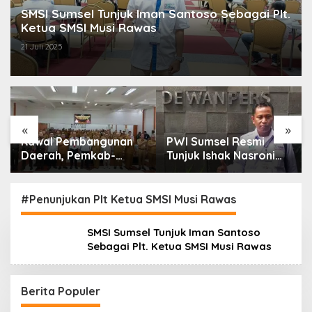
SMSI Sumsel Tunjuk Iman Santoso Sebagai Plt.
Ketua SMSI Musi Rawas
21 Juli 2025
«
»
bangunan
PWI Sumsel Resmi
Kejari Musi Ra
emkab-
Tunjuk Ishak Nasroni
Tetapkan 2 Te
a Enim
Jadi Plt Ketua PWI
Dugaan Korups
OKU Selatan
PSR, Selamatk
gan Hukum
Negara Rp1,26 M
#Penunjukan Plt Ketua SMSI Musi Rawas
SMSI Sumsel Tunjuk Iman Santoso
Sebagai Plt. Ketua SMSI Musi Rawas
Berita Populer