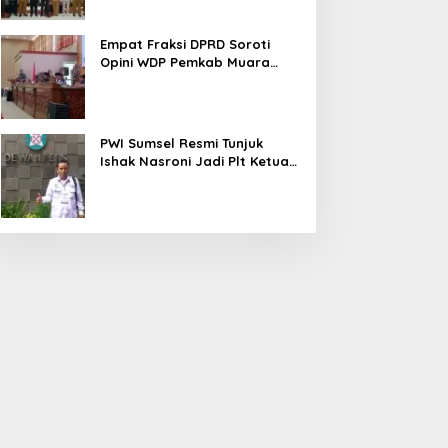
Empat Fraksi DPRD Soroti
Opini WDP Pemkab Muara
Enim, Desak Perbaikan Tata
Kelola Keuangan
PWI Sumsel Resmi Tunjuk
Ishak Nasroni Jadi Plt Ketua
PWI OKU Selatan