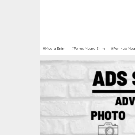
#Muara Enim
#Polres Muara Enim
#Pemkab Mua