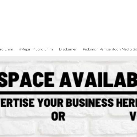
ra Enim
#Kejari Muara Enim
Disclaimer
Pedoman Pemberitaan Media Si