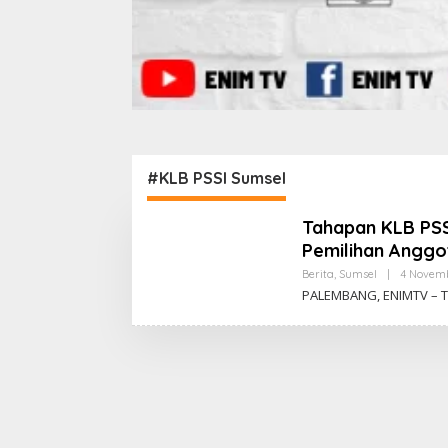
#KLB PSSI Sumsel
Tahapan KLB PS
Pemilihan Anggo
Berita
,
Sumsel
|
4 Novem
PALEMBANG, ENIMTV – T