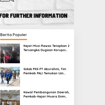
Berita Populer
Kejari Musi Rawas Tetapkan 2
Tersangka Dugaan Korupsi
Dana PSR, Selamatkan Uang
Negara Rp1,26 Miliar
Sidak PKS PT Aburahmi, Tim
Pemkab PALI Temukan Izin
Operasional Belum Kelar
Kawal Pembangunan Daerah,
Pemkab-Kejari Muara Enim
Teken MoU Pendampingan
Hukum