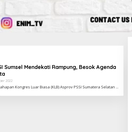
SI Sumsel Mendekati Rampung, Besok Agenda
ta
ber 2022
O
L
ahapan Kongres Luar Biasa (KLB) Asprov PSSI Sumatera Selatan
E
H
R
E
D
A
K
S
I
E
N