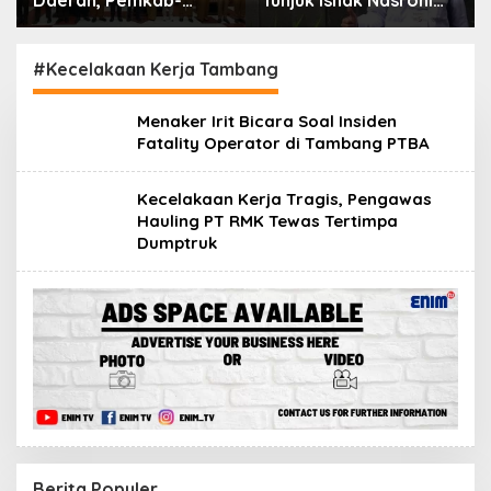
Daerah, Pemkab-
Tunjuk Ishak Nasroni
Kejari Muara Enim
Jadi Plt Ketua PWI
Teken MoU
OKU Selatan
Pendampingan Hukum
#Kecelakaan Kerja Tambang
Menaker Irit Bicara Soal Insiden
Fatality Operator di Tambang PTBA
Kecelakaan Kerja Tragis, Pengawas
Hauling PT RMK Tewas Tertimpa
Dumptruk
Berita Populer