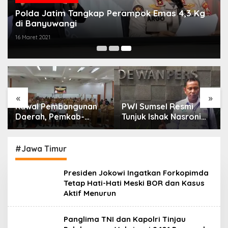
Polda Jatim Tangkap Perampok Emas 4,3 Kg
di Banyuwangi
16 Maret 2021
«
»
Kawal Pembangunan
PWI Sumsel Resmi
Daerah, Pemkab-
Tunjuk Ishak Nasroni
Kejari Muara Enim
Jadi Plt Ketua PWI
Teken MoU
OKU Selatan
Pendampingan Hukum
#Jawa Timur
Presiden Jokowi Ingatkan Forkopimda
Tetap Hati-Hati Meski BOR dan Kasus
Aktif Menurun
Panglima TNI dan Kapolri Tinjau