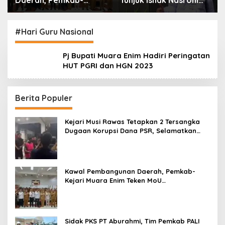
Daerah, Pemkab-
Tunjuk Ishak Nasroni
Kejari Muara Enim
Jadi Plt Ketua PWI
Teken MoU
OKU Selatan
Pendampingan Hukum
#Hari Guru Nasional
Pj Bupati Muara Enim Hadiri Peringatan
HUT PGRI dan HGN 2023
Berita Populer
Kejari Musi Rawas Tetapkan 2 Tersangka
Dugaan Korupsi Dana PSR, Selamatkan
Uang Negara Rp1,26 Miliar
Kawal Pembangunan Daerah, Pemkab-
Kejari Muara Enim Teken MoU
Pendampingan Hukum
Sidak PKS PT Aburahmi, Tim Pemkab PALI