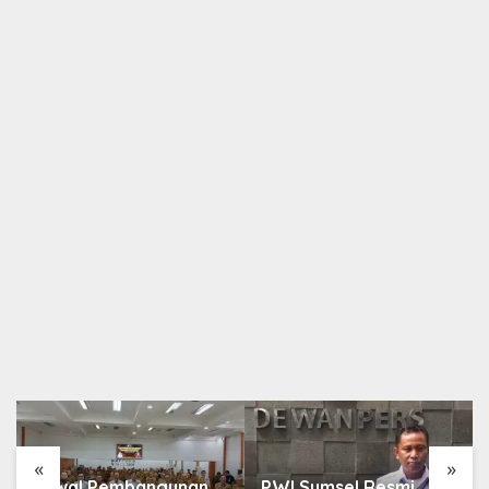
Berita
,
Daerah
Minta Penyelesaian Tanam Tumbuh dan
Pembersihan Lahan Terealisasi
27 Juli 2025
«
»
Kawal Pembangunan
PWI Sumsel Resmi