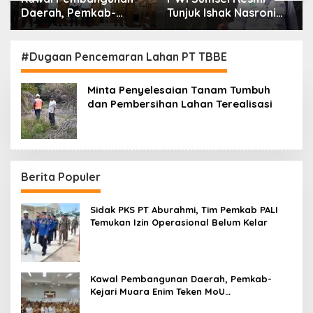
Daerah, Pemkab-
Tunjuk Ishak Nasroni
Kejari Muara Enim
Jadi Plt Ketua PWI
Teken MoU
OKU Selatan
Pendampingan Hukum
#Dugaan Pencemaran Lahan PT TBBE
Minta Penyelesaian Tanam Tumbuh
dan Pembersihan Lahan Terealisasi
Berita Populer
Sidak PKS PT Aburahmi, Tim Pemkab PALI
Temukan Izin Operasional Belum Kelar
Kawal Pembangunan Daerah, Pemkab-
Kejari Muara Enim Teken MoU
Pendampingan Hukum