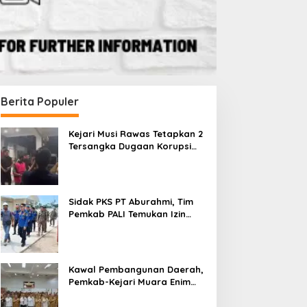
Berita Populer
Kejari Musi Rawas Tetapkan 2
Tersangka Dugaan Korupsi
Dana PSR, Selamatkan Uang
Negara Rp1,26 Miliar
Sidak PKS PT Aburahmi, Tim
Pemkab PALI Temukan Izin
Operasional Belum Kelar
Kawal Pembangunan Daerah,
Pemkab-Kejari Muara Enim
Teken MoU Pendampingan
Hukum