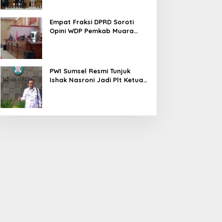
Empat Fraksi DPRD Soroti
Opini WDP Pemkab Muara
Enim, Desak Perbaikan Tata
Kelola Keuangan
PWI Sumsel Resmi Tunjuk
Ishak Nasroni Jadi Plt Ketua
PWI OKU Selatan