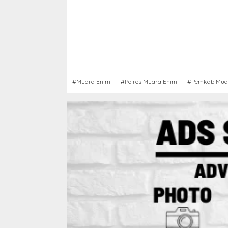
#Muara Enim
#Polres Muara Enim
#Pemkab Mua