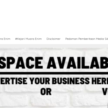
ra Enim
#Kejari Muara Enim
Disclaimer
Pedoman Pemberitaan Media Si