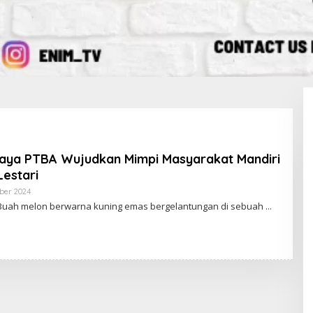
aya PTBA Wujudkan Mimpi Masyarakat Mandiri
Lestari
ber 2024
O
L
Buah melon berwarna kuning emas bergelantungan di sebuah
E
H
R
E
D
A
K
S
I
E
N