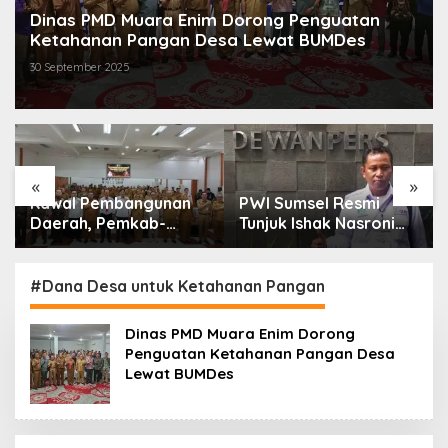
Dinas PMD Muara Enim Dorong Penguatan
Ketahanan Pangan Desa Lewat BUMDes
30 September 2025
«
»
Kawal Pembangunan
PWI Sumsel Resmi
Daerah, Pemkab-
Tunjuk Ishak Nasroni
Kejari Muara Enim
Jadi Plt Ketua PWI
Teken MoU
OKU Selatan
Pendampingan Hukum
#Dana Desa untuk Ketahanan Pangan
Dinas PMD Muara Enim Dorong
Penguatan Ketahanan Pangan Desa
Lewat BUMDes