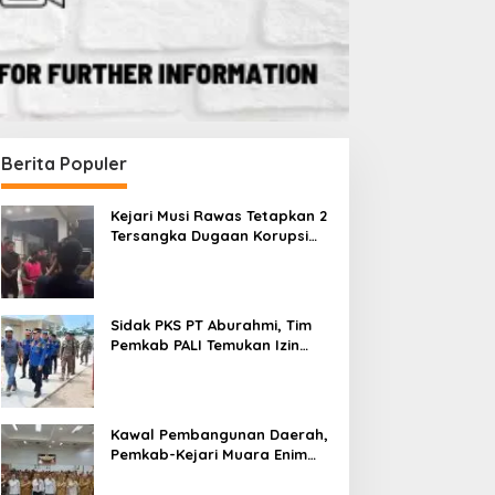
Berita Populer
Kejari Musi Rawas Tetapkan 2
Tersangka Dugaan Korupsi
Dana PSR, Selamatkan Uang
Negara Rp1,26 Miliar
Sidak PKS PT Aburahmi, Tim
Pemkab PALI Temukan Izin
Operasional Belum Kelar
Kawal Pembangunan Daerah,
Pemkab-Kejari Muara Enim
Teken MoU Pendampingan
Hukum