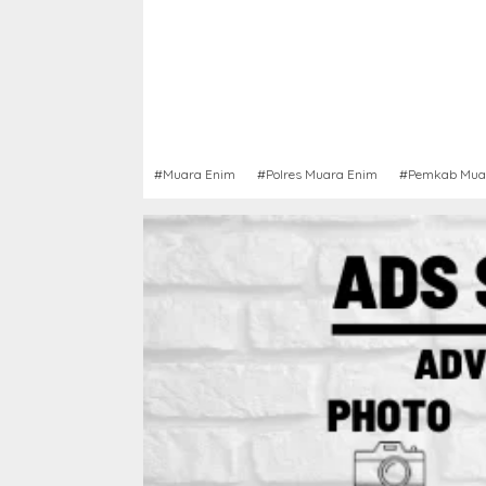
#Muara Enim
#Polres Muara Enim
#Pemkab Mua