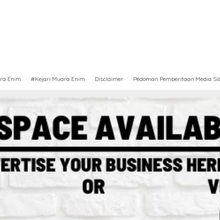
ra Enim
#Kejari Muara Enim
Disclaimer
Pedoman Pemberitaan Media Si