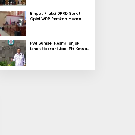
Empat Fraksi DPRD Soroti
Opini WDP Pemkab Muara
Enim, Desak Perbaikan Tata
Kelola Keuangan
PWI Sumsel Resmi Tunjuk
Ishak Nasroni Jadi Plt Ketua
PWI OKU Selatan
mpat Fraksi DPRD Soroti
Sidak PKS PT Aburahmi, Tim
pini WDP Pemkab Muara
Pemkab PALI Temukan Izin
nim, Desak Perbaikan
Operasional Belum Kelar
ata Kelola Keuangan