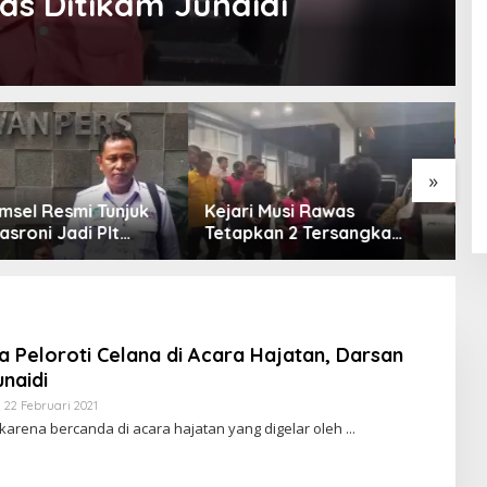
as Ditikam Junaidi
»
msel Resmi Tunjuk
Kejari Musi Rawas
E
asroni Jadi Plt
Tetapkan 2 Tersangka
O
PWI OKU Selatan
Dugaan Korupsi Dana PSR,
E
Selamatkan Uang Negara
T
Rp1,26 Miliar
 Peloroti Celana di Acara Hajatan, Darsan
naidi
22 Februari 2021
O
L
karena bercanda di acara hajatan yang digelar oleh
E
H
R
E