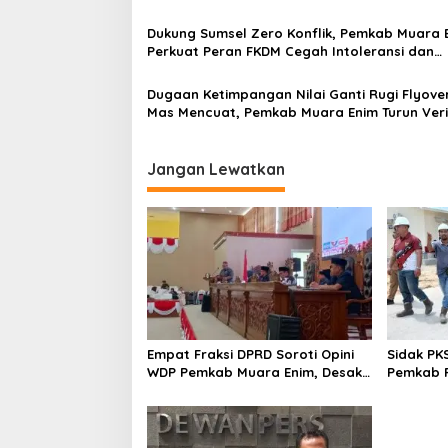
PPID
Dukung Sumsel Zero Konflik, Pemkab Muara 
Perkuat Peran FKDM Cegah Intoleransi dan
Radikalisme
Dugaan Ketimpangan Nilai Ganti Rugi Flyove
Mas Mencuat, Pemkab Muara Enim Turun Verif
Jangan Lewatkan
Empat Fraksi DPRD Soroti Opini
Sidak PK
WDP Pemkab Muara Enim, Desak
Pemkab P
Perbaikan Tata Kelola Keuangan
Operasio