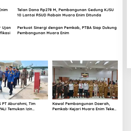
Pekerja
Enim
Telan Dana Rp278 M, Pembangunan Gedung KJSU
10 Lantai RSUD Rabain Muara Enim Ditunda
r Ujan
Perkuat Sinergi dengan Pemkab, PTBA Siap Dukung
ikasi
Pembangunan Muara Enim
S PT Aburahmi, Tim
Kawal Pembangunan Daerah,
ALI Temukan Izin
Pemkab-Kejari Muara Enim Teken
nal Belum Kelar
MoU Pendampingan Hukum