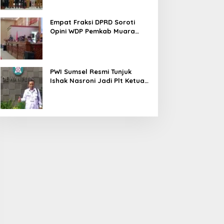
Empat Fraksi DPRD Soroti
Opini WDP Pemkab Muara
Enim, Desak Perbaikan Tata
Kelola Keuangan
PWI Sumsel Resmi Tunjuk
Ishak Nasroni Jadi Plt Ketua
PWI OKU Selatan