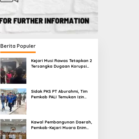
Berita Populer
Kejari Musi Rawas Tetapkan 2
Tersangka Dugaan Korupsi
Dana PSR, Selamatkan Uang
Negara Rp1,26 Miliar
Sidak PKS PT Aburahmi, Tim
Pemkab PALI Temukan Izin
Operasional Belum Kelar
Kawal Pembangunan Daerah,
Pemkab-Kejari Muara Enim
Teken MoU Pendampingan
Hukum