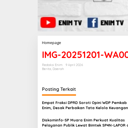
Homepage
L
a
IMG-20251201-WA0
m
p
i
Redaksi Enim
9 April 2026
r
Berita
,
Daerah
a
n
Posting Terkait
Empat Fraksi DPRD Soroti Opini WDP Pemkab
Enim, Desak Perbaikan Tata Kelola Keuangan
Diskominfo-SP Muara Enim Perkuat Kualitas
Pelayanan Publik Lewat Bimtek SP4N-LAPOR 