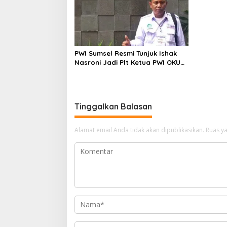
PWI Sumsel Resmi Tunjuk Ishak
Nasroni Jadi Plt Ketua PWI OKU
Selatan
Tinggalkan Balasan
Alamat email Anda tidak akan dipublikasikan.
Ruas ya