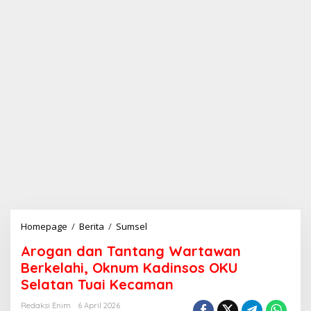
Homepage
/
Berita
/
Sumsel
A
r
Arogan dan Tantang Wartawan
o
g
Berkelahi, Oknum Kadinsos OKU
a
Selatan Tuai Kecaman
n
d
Redaksi Enim
6 April 2026