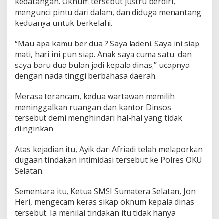
kedatangan. Oknum tersebut justru berdiri,
i
mengunci pintu dari dalam, dan diduga menantang
,
O
keduanya untuk berkelahi.
k
n
“Mau apa kamu ber dua ? Saya ladeni. Saya ini siap
u
mati, hari ini pun siap. Anak saya cuma satu, dan
m
saya baru dua bulan jadi kepala dinas,” ucapnya
K
a
dengan nada tinggi berbahasa daerah.
d
i
Merasa terancam, kedua wartawan memilih
n
meninggalkan ruangan dan kantor Dinsos
s
tersebut demi menghindari hal-hal yang tidak
o
s
diinginkan.
O
K
Atas kejadian itu, Ayik dan Afriadi telah melaporkan
U
dugaan tindakan intimidasi tersebut ke Polres OKU
S
Selatan.
e
l
a
Sementara itu, Ketua SMSI Sumatera Selatan, Jon
t
Heri, mengecam keras sikap oknum kepala dinas
a
tersebut. Ia menilai tindakan itu tidak hanya
n