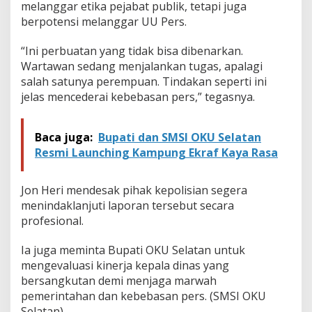
melanggar etika pejabat publik, tetapi juga
T
u
berpotensi melanggar UU Pers.
a
i
“Ini perbuatan yang tidak bisa dibenarkan.
K
Wartawan sedang menjalankan tugas, apalagi
e
salah satunya perempuan. Tindakan seperti ini
c
a
jelas mencederai kebebasan pers,” tegasnya.
m
a
n
Baca juga:
Bupati dan SMSI OKU Selatan
Resmi Launching Kampung Ekraf Kaya Rasa
Jon Heri mendesak pihak kepolisian segera
menindaklanjuti laporan tersebut secara
profesional.
Ia juga meminta Bupati OKU Selatan untuk
mengevaluasi kinerja kepala dinas yang
bersangkutan demi menjaga marwah
pemerintahan dan kebebasan pers. (SMSI OKU
Selatan)