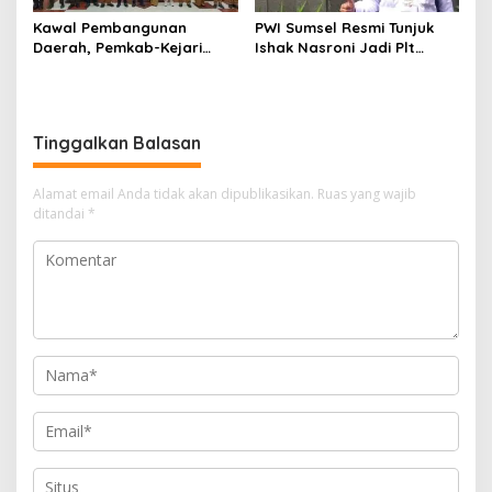
Kawal Pembangunan
PWI Sumsel Resmi Tunjuk
Daerah, Pemkab-Kejari
Ishak Nasroni Jadi Plt
Muara Enim Teken MoU
Ketua PWI OKU Selatan
Pendampingan Hukum
Tinggalkan Balasan
Alamat email Anda tidak akan dipublikasikan.
Ruas yang wajib
ditandai
*