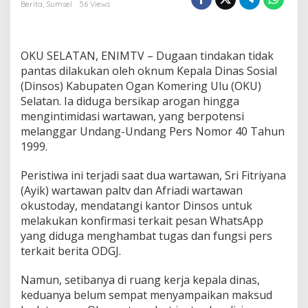
a
Berita
,
Sumsel
56 Views
n
T
a
n
OKU SELATAN, ENIMTV – Dugaan tindakan tidak
t
pantas dilakukan oleh oknum Kepala Dinas Sosial
a
(Dinsos) Kabupaten Ogan Komering Ulu (OKU)
n
Selatan. Ia diduga bersikap arogan hingga
g
W
mengintimidasi wartawan, yang berpotensi
a
melanggar Undang-Undang Pers Nomor 40 Tahun
r
1999.
t
a
Peristiwa ini terjadi saat dua wartawan, Sri Fitriyana
w
a
(Ayik) wartawan paltv dan Afriadi wartawan
n
okustoday, mendatangi kantor Dinsos untuk
B
melakukan konfirmasi terkait pesan WhatsApp
e
yang diduga menghambat tugas dan fungsi pers
r
terkait berita ODGJ.
k
e
l
Namun, setibanya di ruang kerja kepala dinas,
a
keduanya belum sempat menyampaikan maksud
h