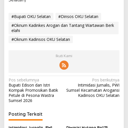
#Bupati OKU Selatan
#Dinsos OKU Selatan
#Oknum Kadinkes Arogan dan Tantang Wartawan Berk
elahi
#Oknum Kadinsos OKU Selatan
Ikuti Kami
N
Pos sebelumnya
Pos berikutnya
Bupati Edison dan Istri
Intimidasi Jurnalis, PWI
a
Kompak Promosikan Batik
Sumsel Kecamatan Arogansi
v
Petule di Pesona Wastra
Kadinsos OKU Selatan
Sumsel 2026
i
g
Posting Terkait
a
Intimidasi Jurnalis, PWI
Diwarisi Hutang Rp175