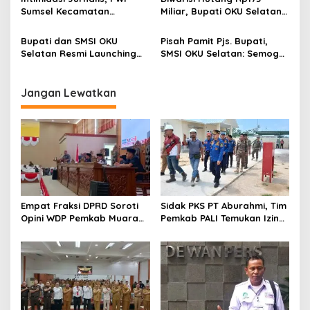
s
Sumsel Kecamatan
Miliar, Bupati OKU Selatan
i
Arogansi Kadinsos OKU
Abusama: Ini Tantangan
p
Selatan
Besar
Bupati dan SMSI OKU
Pisah Pamit Pjs. Bupati,
Selatan Resmi Launching
SMSI OKU Selatan: Semoga
o
Kampung Ekraf Kaya Rasa
Silaturahmi Tetap Terjalin
s
Jangan Lewatkan
Empat Fraksi DPRD Soroti
Sidak PKS PT Aburahmi, Tim
Opini WDP Pemkab Muara
Pemkab PALI Temukan Izin
Enim, Desak Perbaikan Tata
Operasional Belum Kelar
Kelola Keuangan