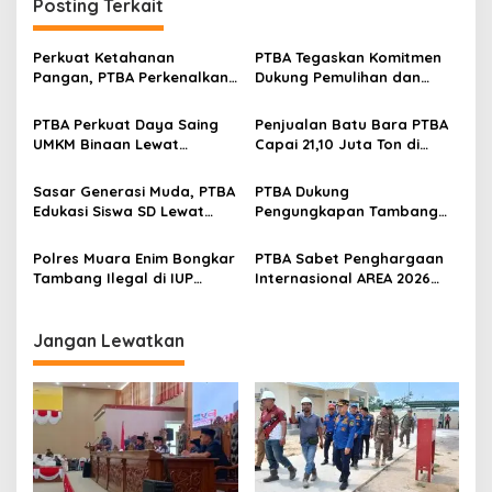
Posting Terkait
a
s
Perkuat Ketahanan
PTBA Tegaskan Komitmen
i
Pangan, PTBA Perkenalkan
Dukung Pemulihan dan
p
Kalium Humat ‘BA Grow’ di
Kelestarian Ekosistem
Inagritech 2026
Sungai
PTBA Perkuat Daya Saing
Penjualan Batu Bara PTBA
o
UMKM Binaan Lewat
Capai 21,10 Juta Ton di
s
Partisipasi di INACRAFT
Semester I 2026
Festival 2026
Sasar Generasi Muda, PTBA
PTBA Dukung
Edukasi Siswa SD Lewat
Pengungkapan Tambang
Green School
Batubara Ilegal di Wilayah
IUP Perseroan
Polres Muara Enim Bongkar
PTBA Sabet Penghargaan
Tambang Ilegal di IUP
Internasional AREA 2026
PTBA, Negara Rugi Rp95,9
Lewat Program Desa
Miliar
Impian
Jangan Lewatkan