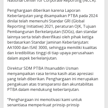
National Center for Corporate Reporting (NCCR).
A
S
R
Penghargaan diberikan karena Laporan
R
Keberlanjutan yang disampaikan PTBA pada 2024
A
dinilai telah memenuhi Standar GRI (Global
T
Reporting Initiative) 2021, peraturan OJK, Tujuan
2
0
Pembangunan Berkelanjutan (SDGs), dan standar
2
lainnya serta telah diverifikasi oleh pihak ketiga
5
berdasarkan Standar Jaminan Keberlanjutan:
AA1000 dan ISAE 3000, sehingga memiliki kualitas
dan kredibilitas tinggi di tiap upaya perusahaan
dalam aspek berkelanjutan.
Direktur SDM PTBA Ihsanuddin Usman
menyampaikan rasa terima kasih atas apresiasi
yang telah diberikan. Penghargaan ini merupakan
pengakuan atas transparansi dan akuntabilitas
PTBA dalam mendukung keberlanjutan.
“Penghargaan ini memotivasi kami untuk
senantiasa memperkuat prinsip-prinsip