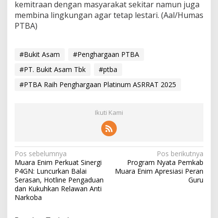
kemitraan dengan masyarakat sekitar namun juga
membina lingkungan agar tetap lestari. (Aal/Humas
PTBA)
#Bukit Asam
#Penghargaan PTBA
#PT. Bukit Asam Tbk
#ptba
#PTBA Raih Penghargaan Platinum ASRRAT 2025
Ikuti Kami
N
Pos sebelumnya
Pos berikutnya
Muara Enim Perkuat Sinergi
Program Nyata Pemkab
a
P4GN: Luncurkan Balai
Muara Enim Apresiasi Peran
v
Serasan, Hotline Pengaduan
Guru
dan Kukuhkan Relawan Anti
i
Narkoba
g