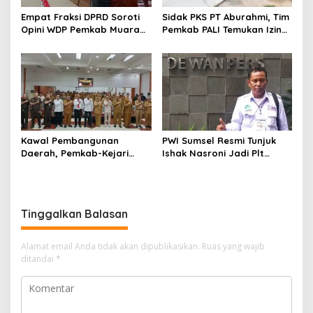
Empat Fraksi DPRD Soroti
Sidak PKS PT Aburahmi, Tim
Opini WDP Pemkab Muara
Pemkab PALI Temukan Izin
Enim, Desak Perbaikan Tata
Operasional Belum Kelar
Kelola Keuangan
Kawal Pembangunan
PWI Sumsel Resmi Tunjuk
Daerah, Pemkab-Kejari
Ishak Nasroni Jadi Plt
Muara Enim Teken MoU
Ketua PWI OKU Selatan
Pendampingan Hukum
Tinggalkan Balasan
Alamat email Anda tidak akan dipublikasikan.
Ruas yang wajib
ditandai
*