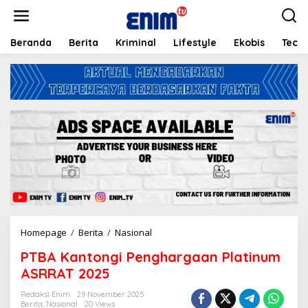
L
e
w
a
Beranda
Berita
Kriminal
Lifestyle
Ekobis
Tech
t
i
k
e
k
o
n
t
e
n
Homepage
/
Berita
/
Nasional
P
T
PTBA Kantongi Penghargaan Platinum
B
A
ASRRAT 2025
K
a
Redaksi Enim
29 November 2025
Berita
,
Nasional
20 Views
n