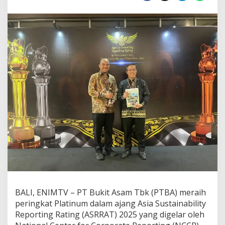
t
o
n
g
i
P
e
n
g
h
a
r
g
a
a
n
P
l
a
t
i
BALI, ENIMTV – PT Bukit Asam Tbk (PTBA) meraih
n
peringkat Platinum dalam ajang Asia Sustainability
u
Reporting Rating (ASRRAT) 2025 yang digelar oleh
m