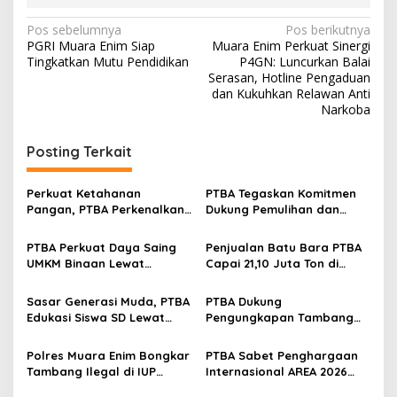
N
Pos sebelumnya
Pos berikutnya
PGRI Muara Enim Siap
Muara Enim Perkuat Sinergi
a
Tingkatkan Mutu Pendidikan
P4GN: Luncurkan Balai
v
Serasan, Hotline Pengaduan
dan Kukuhkan Relawan Anti
i
Narkoba
g
Posting Terkait
a
s
Perkuat Ketahanan
PTBA Tegaskan Komitmen
i
Pangan, PTBA Perkenalkan
Dukung Pemulihan dan
p
Kalium Humat ‘BA Grow’ di
Kelestarian Ekosistem
Inagritech 2026
Sungai
PTBA Perkuat Daya Saing
Penjualan Batu Bara PTBA
o
UMKM Binaan Lewat
Capai 21,10 Juta Ton di
s
Partisipasi di INACRAFT
Semester I 2026
Festival 2026
Sasar Generasi Muda, PTBA
PTBA Dukung
Edukasi Siswa SD Lewat
Pengungkapan Tambang
Green School
Batubara Ilegal di Wilayah
IUP Perseroan
Polres Muara Enim Bongkar
PTBA Sabet Penghargaan
Tambang Ilegal di IUP
Internasional AREA 2026
PTBA, Negara Rugi Rp95,9
Lewat Program Desa