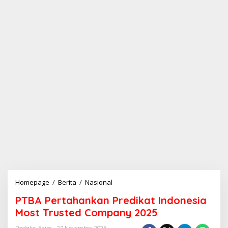
Homepage
/
Berita
/
Nasional
P
T
PTBA Pertahankan Predikat Indonesia
B
A
Most Trusted Company 2025
P