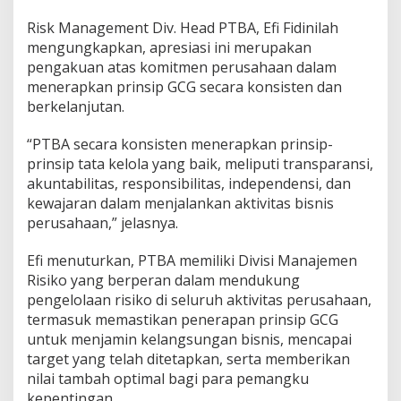
i
a
Risk Management Div. Head PTBA, Efi Fidinilah
M
mengungkapkan, apresiasi ini merupakan
o
pengakuan atas komitmen perusahaan dalam
s
t
menerapkan prinsip GCG secara konsisten dan
T
berkelanjutan.
r
u
“PTBA secara konsisten menerapkan prinsip-
s
prinsip tata kelola yang baik, meliputi transparansi,
t
e
akuntabilitas, responsibilitas, independensi, dan
d
kewajaran dalam menjalankan aktivitas bisnis
C
perusahaan,” jelasnya.
o
m
Efi menuturkan, PTBA memiliki Divisi Manajemen
p
a
Risiko yang berperan dalam mendukung
n
pengelolaan risiko di seluruh aktivitas perusahaan,
y
termasuk memastikan penerapan prinsip GCG
2
untuk menjamin kelangsungan bisnis, mencapai
0
2
target yang telah ditetapkan, serta memberikan
5
nilai tambah optimal bagi para pemangku
kepentingan.