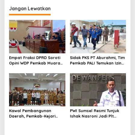
Miliar
Impian
Jangan Lewatkan
Empat Fraksi DPRD Soroti
Sidak PKS PT Aburahmi, Tim
Opini WDP Pemkab Muara
Pemkab PALI Temukan Izin
Enim, Desak Perbaikan Tata
Operasional Belum Kelar
Kelola Keuangan
Kawal Pembangunan
PWI Sumsel Resmi Tunjuk
Daerah, Pemkab-Kejari
Ishak Nasroni Jadi Plt
Muara Enim Teken MoU
Ketua PWI OKU Selatan
Pendampingan Hukum