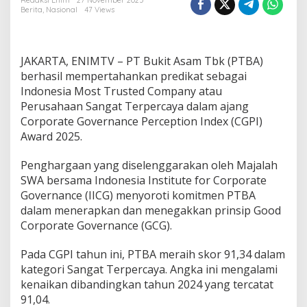
e
Redaksi Enim
27 November 2025
Berita
,
Nasional
47 Views
r
t
a
h
JAKARTA, ENIMTV – PT Bukit Asam Tbk (PTBA)
a
n
berhasil mempertahankan predikat sebagai
k
Indonesia Most Trusted Company atau
a
Perusahaan Sangat Terpercaya dalam ajang
n
Corporate Governance Perception Index (CGPI)
P
Award 2025.
r
e
d
Penghargaan yang diselenggarakan oleh Majalah
i
SWA bersama Indonesia Institute for Corporate
k
Governance (IICG) menyoroti komitmen PTBA
a
dalam menerapkan dan menegakkan prinsip Good
t
I
Corporate Governance (GCG).
n
d
Pada CGPI tahun ini, PTBA meraih skor 91,34 dalam
o
kategori Sangat Terpercaya. Angka ini mengalami
n
kenaikan dibandingkan tahun 2024 yang tercatat
e
s
91,04.