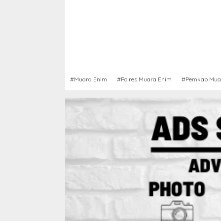
#Muara Enim
#Polres Muara Enim
#Pemkab Mua