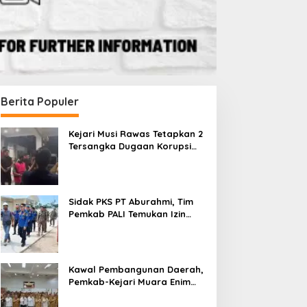
Berita Populer
Kejari Musi Rawas Tetapkan 2
Tersangka Dugaan Korupsi
Dana PSR, Selamatkan Uang
Negara Rp1,26 Miliar
Sidak PKS PT Aburahmi, Tim
Pemkab PALI Temukan Izin
Operasional Belum Kelar
Kawal Pembangunan Daerah,
Pemkab-Kejari Muara Enim
Teken MoU Pendampingan
Hukum