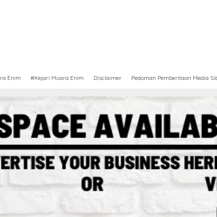
ra Enim
#Kejari Muara Enim
Disclaimer
Pedoman Pemberitaan Media Si