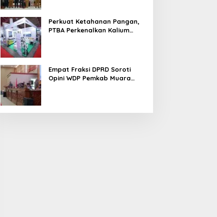
Perkuat Ketahanan Pangan,
PTBA Perkenalkan Kalium
Humat ‘BA Grow’ di
Inagritech 2026
Empat Fraksi DPRD Soroti
Opini WDP Pemkab Muara
Enim, Desak Perbaikan Tata
Kelola Keuangan