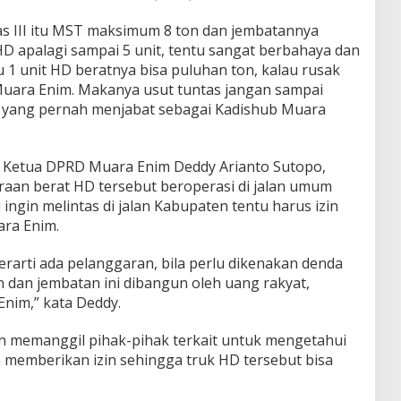
as III itu MST maksimum 8 ton dan jembatannya
si HD apalagi sampai 5 unit, tentu sangat berbahaya dan
u 1 unit HD beratnya bisa puluhan ton, kalau rusak
Muara Enim. Makanya usut tuntas jangan sampai
ar yang pernah menjabat sebagai Kadishub Muara
h Ketua DPRD Muara Enim Deddy Arianto Sutopo,
raan berat HD tersebut beroperasi di jalan umum
u ingin melintas di jalan Kabupaten tentu harus izin
ara Enim.
 berarti ada pelanggaran, bila perlu dikenakan denda
 dan jembatan ini dibangun oleh uang rakyat,
nim,” kata Deddy.
memanggil pihak-pihak terkait untuk mengetahui
memberikan izin sehingga truk HD tersebut bisa