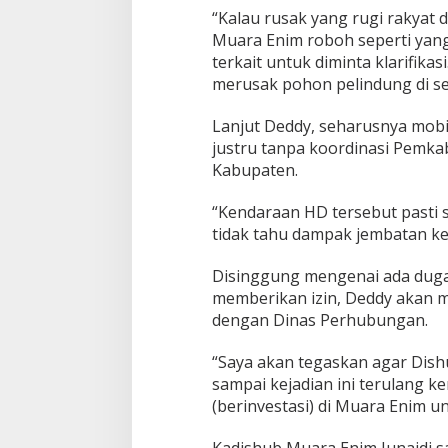
“Kalau rusak yang rugi rakyat
Muara Enim roboh seperti yang
terkait untuk diminta klarifikasi
merusak pohon pelindung di se
Lanjut Deddy, seharusnya mobili
justru tanpa koordinasi Pemkab
Kabupaten.
“Kendaraan HD tersebut pasti s
tidak tahu dampak jembatan k
Disinggung mengenai ada duga
memberikan izin, Deddy akan m
dengan Dinas Perhubungan.
“Saya akan tegaskan agar Dis
sampai kejadian ini terulang k
(berinvestasi) di Muara Enim un
Kadishub Muara Enim Junaidi s