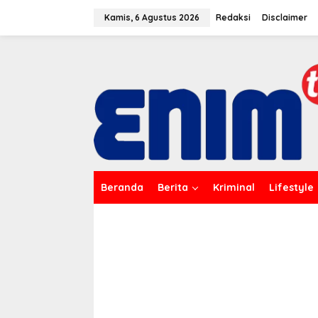
L
e
Kamis, 6 Agustus 2026
Redaksi
Disclaimer
w
a
t
i
k
e
k
o
n
t
e
n
Beranda
Berita
Kriminal
Lifestyle