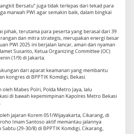
gkit Bersatu” juga tidak terlepas dari tekad para
aga marwah PWI agar semakin baik, dalam bingkai
ai pihak, terutama para peserta yang berasal dari 39
erorangan dan mitra strategis, merupakan energi besar
an PWI 2025 ini berjalan lancar, aman dan nyaman
lamet Susanto, Ketua Organizing Committee (OC)
in (1/9) di Jakarta.
dukungan dari aparat keamanan yang membantu
n kongres di BPPTIK Komdigi, Bekasi.
leh Mabes Polri, Polda Metro Jaya, lalu
Bekasi di bawah kepemimpinan Kapolres Metro Bekasi
.
oleh jajaran Korem 051/Wijayakarta, Cikarang, di
roho Imam Santoso aktif memantau jalannya
 Sabtu (29-30/8) di BPPTIK Komdigi, Cikarang,