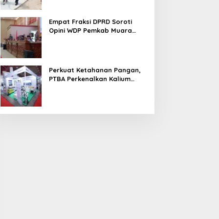
Empat Fraksi DPRD Soroti
Opini WDP Pemkab Muara
Enim, Desak Perbaikan Tata
Kelola Keuangan
Perkuat Ketahanan Pangan,
PTBA Perkenalkan Kalium
Humat ‘BA Grow’ di
Inagritech 2026