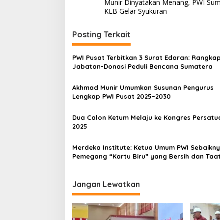
Munir Dinyatakan Menang, PWI Sums
a
KLB Gelar Syukuran
v
i
Posting Terkait
g
PWI Pusat Terbitkan 3 Surat Edaran: Rangka
a
Jabatan-Donasi Peduli Bencana Sumatera
s
Akhmad Munir Umumkan Susunan Pengurus
i
Lengkap PWI Pusat 2025–2030
p
o
Dua Calon Ketum Melaju ke Kongres Persatu
2025
s
Merdeka Institute: Ketua Umum PWI Sebaikn
Pemegang “Kartu Biru” yang Bersih dan Taa
Etik Jurnalistik
Jangan Lewatkan