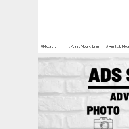
#Muara Enim
#Polres Muara Enim
#Pemkab Mua