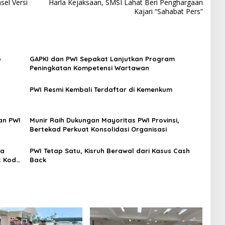
el Versi
Harla Kejaksaan, SMSI Lahat Beri Penghargaan
Kajari “Sahabat Pers”
p
GAPKI dan PWI Sepakat Lanjutkan Program
Peningkatan Kompetensi Wartawan
PWI Resmi Kembali Terdaftar di Kemenkum
an PWI
Munir Raih Dukungan Mayoritas PWI Provinsi,
Bertekad Perkuat Konsolidasi Organisasi
ya
PWI Tetap Satu, Kisruh Berawal dari Kasus Cash
t Kode
Back