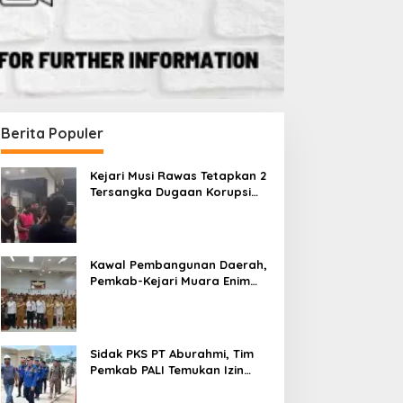
Berita Populer
Kejari Musi Rawas Tetapkan 2
Tersangka Dugaan Korupsi
Dana PSR, Selamatkan Uang
Negara Rp1,26 Miliar
Kawal Pembangunan Daerah,
Pemkab-Kejari Muara Enim
Teken MoU Pendampingan
Hukum
Sidak PKS PT Aburahmi, Tim
Pemkab PALI Temukan Izin
Operasional Belum Kelar