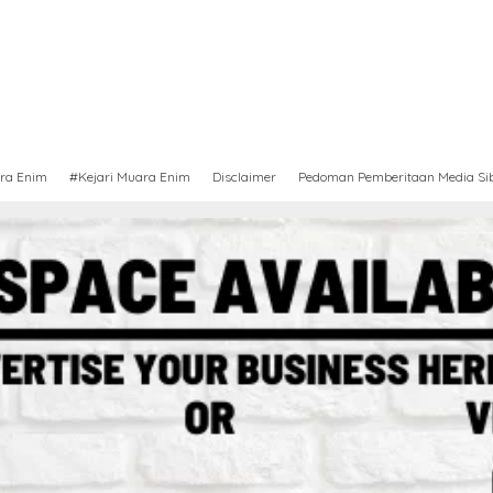
ra Enim
#Kejari Muara Enim
Disclaimer
Pedoman Pemberitaan Media Si