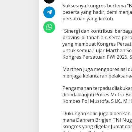
i
Suksesnya kongres bertema “Ban
a
peserta yang hadir, demi menj
s
persatuan yang kokoh.
i
D
u
“Sinergi dan kontribusi berbag
k
provinsi di tanah air, serta p
u
yang membuat Kongres Persatu
n
untuk semua,” ujar Marthen Se
g
a
Kongres Persatuan PWI 2025, Sen
n
B
Marthen juga mengapresiasi 
e
menjaga kelancaran pelaksanaa
r
b
a
Pengamanan terpadu dilakukan o
g
ditindaklanjuti Polres Metro 
a
Kombes Pol Mustofa, S.I.K., M.H
i
P
Dukungan solid juga diberikan 
i
h
mana Danrem Brigjen TNI Nug
a
kongres yang digelar Jumat dan
k