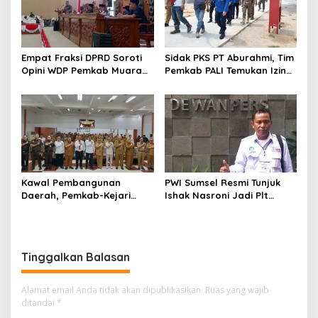
Empat Fraksi DPRD Soroti
Sidak PKS PT Aburahmi, Tim
Opini WDP Pemkab Muara
Pemkab PALI Temukan Izin
Enim, Desak Perbaikan Tata
Operasional Belum Kelar
Kelola Keuangan
Kawal Pembangunan
PWI Sumsel Resmi Tunjuk
Daerah, Pemkab-Kejari
Ishak Nasroni Jadi Plt
Muara Enim Teken MoU
Ketua PWI OKU Selatan
Pendampingan Hukum
Tinggalkan Balasan
Alamat email Anda tidak akan dipublikasikan.
Ruas yang wajib
ditandai
*