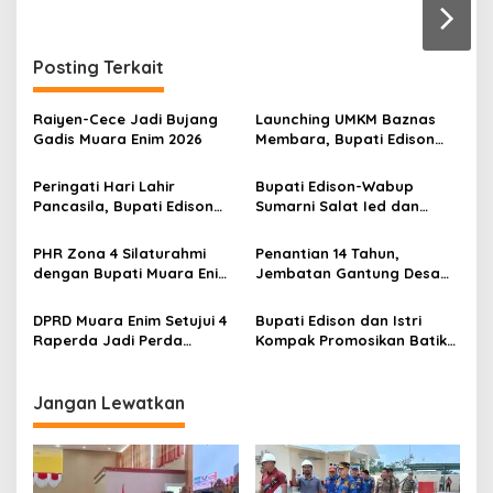
r
a
n
Posting Terkait
Raiyen-Cece Jadi Bujang
Launching UMKM Baznas
Gadis Muara Enim 2026
Membara, Bupati Edison
Serahkan Bantuan Modal
Usaha kepada 200
Peringati Hari Lahir
Bupati Edison-Wabup
Mustahik
Pancasila, Bupati Edison
Sumarni Salat Ied dan
Ajak Seluruh Elemen
Tinjau Pemotongan Kurban
Perkokoh Persatuan dan
di Masjid Agung
PHR Zona 4 Silaturahmi
Penantian 14 Tahun,
Kawal Pembangunan
dengan Bupati Muara Enim
Jembatan Gantung Desa
dan Musi Rawas, Perkuat
Siku Diresmikan
Sinergi Dukung Ketahanan
DPRD Muara Enim Setujui 4
Bupati Edison dan Istri
Energi Nasional
Raperda Jadi Perda
Kompak Promosikan Batik
dengan Catatan
Petule di Pesona Wastra
Sumsel 2026
Jangan Lewatkan