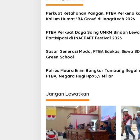
g
a
Perkuat Ketahanan Pangan, PTBA Perkenalk
s
Kalium Humat ‘BA Grow’ di Inagritech 2026
i
PTBA Perkuat Daya Saing UMKM Binaan Lewa
p
Partisipasi di INACRAFT Festival 2026
o
Sasar Generasi Muda, PTBA Edukasi Siswa SD
s
Green School
Polres Muara Enim Bongkar Tambang Ilegal d
PTBA, Negara Rugi Rp95,9 Miliar
Jangan Lewatkan