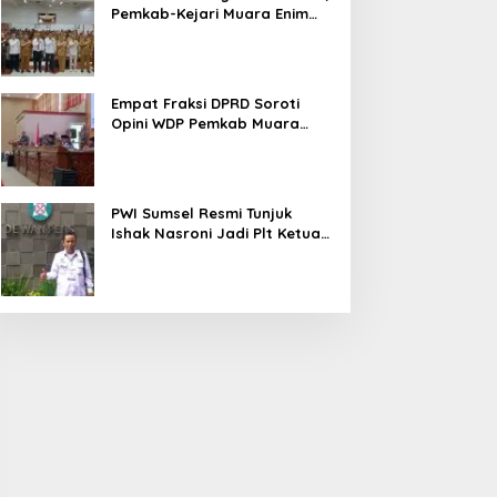
Pemkab-Kejari Muara Enim
Teken MoU Pendampingan
Hukum
Empat Fraksi DPRD Soroti
Opini WDP Pemkab Muara
Enim, Desak Perbaikan Tata
Kelola Keuangan
PWI Sumsel Resmi Tunjuk
Ishak Nasroni Jadi Plt Ketua
PWI OKU Selatan