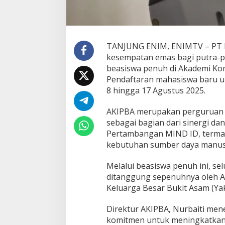
s
w
a
K
u
TANJUNG ENIM, ENIMTV – PT B
l
kesempatan emas bagi putra-pu
i
beasiswa penuh di Akademi Kom
a
Pendaftaran mahasiswa baru u
h
G
8 hingga 17 Agustus 2025.
r
a
AKIPBA merupakan perguruan t
t
sebagai bagian dari sinergi da
i
Pertambangan MIND ID, termas
s
d
kebutuhan sumber daya manusi
a
n
Melalui beasiswa penuh ini, se
S
ditanggung sepenuhnya oleh A
i
Keluarga Besar Bukit Asam (Ya
a
p
K
Direktur AKIPBA, Nurbaiti me
e
komitmen untuk meningkatkan 
r