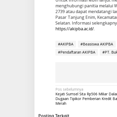
menghubungi panitia melalui W
2739 atau dapat mendatangi lan
Pasar Tanjung Enim, Kecamata
Selatan. Informasi selengkapny
https://akipba.ac.id/
.
#AKIPBA
#Beasiswa AKIPBA
#Pendaftaran AKIPBA
#PT. Bu
N
Pos sebelumnya
Kejati Sumsel Sita Rp506 Miliar Dal
a
Dugaan Tipikor Pemberian Kredit Ba
v
Merah
i
Posting Terkait