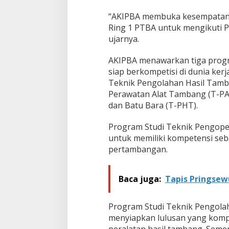
j
“AKIPBA membuka kesempatan ba
a
d
Ring 1 PTBA untuk mengikuti 
i
ujarnya.
P
e
AKIPBA menawarkan tiga progr
r
siap berkompetisi di dunia ker
t
a
Teknik Pengolahan Hasil Tamb
m
Perawatan Alat Tambang (T-PA
b
dan Batu Bara (T-PHT).
a
n
Program Studi Teknik Pengope
g
a
untuk memiliki kompetensi seb
n
pertambangan.
Baca juga:
Tapis Pringsewu
Program Studi Teknik Pengola
menyiapkan lulusan yang komp
peralatan hasil tambang. Seme