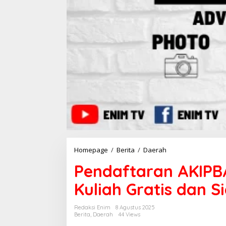
Homepage
/
Berita
/
Daerah
P
e
Pendaftaran AKIPB
n
d
Kuliah Gratis dan 
a
f
t
Redaksi Enim
8 Agustus 2025
a
Berita
,
Daerah
44 Views
r