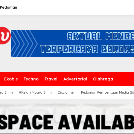
Pedoman
Ekobis
Techno
Travel
Advertorial
Olahraga
ra Enim
#Kejari Muara Enim
Disclaimer
Pedoman Pemberitaan Media Si