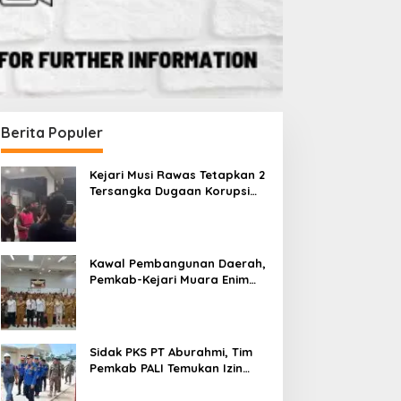
Berita Populer
Kejari Musi Rawas Tetapkan 2
Tersangka Dugaan Korupsi
Dana PSR, Selamatkan Uang
Negara Rp1,26 Miliar
Kawal Pembangunan Daerah,
Pemkab-Kejari Muara Enim
Teken MoU Pendampingan
Hukum
Sidak PKS PT Aburahmi, Tim
Pemkab PALI Temukan Izin
Operasional Belum Kelar