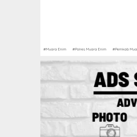
#Muara Enim
#Polres Muara Enim
#Pemkab Mua