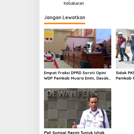
a
Kebakaran
v
i
Jangan Lewatkan
g
a
s
i
p
o
Empat Fraksi DPRD Soroti Opini
Sidak PK
s
WDP Pemkab Muara Enim, Desak
Pemkab P
Perbaikan Tata Kelola Keuangan
Operasio
PWI Sumsel Resmi Tunjuk Ishak