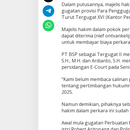
Dalam putusannya, majelis haki
gugatan provisi Para Pengguga
Turut Tergugat XVI (Kantor Pe
Majelis hakim dalam pokok pe
dapat diterima (nief ontvanke
untuk membayar biaya perkara 
PT BSP sebagai Tergugat II mel
S.H., M.H. dan Ardianto, S.H. 
persidangan E-Court pada Senin
“Kami belum membaca salinan p
tentang pertimbangan hukumnya
2025.
Namun demikian, pihaknya seb
hakim dalam perkara ini sudah 
Awal mula gugatan Perbuatan 
istri Robert Aritonang dan Pol