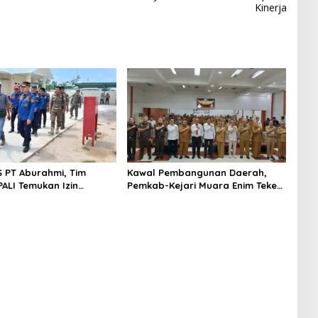
Kinerja
S PT Aburahmi, Tim
Kawal Pembangunan Daerah,
ALI Temukan Izin
Pemkab-Kejari Muara Enim Teken
nal Belum Kelar
MoU Pendampingan Hukum