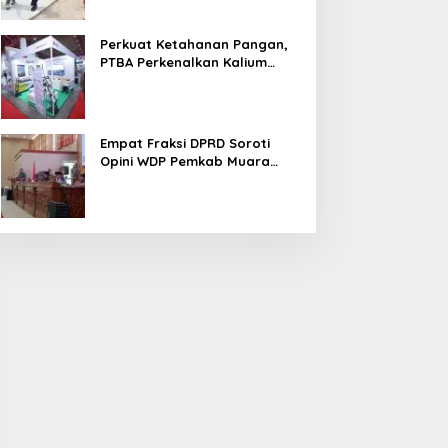
Perkuat Ketahanan Pangan,
PTBA Perkenalkan Kalium
Humat ‘BA Grow’ di
Inagritech 2026
Empat Fraksi DPRD Soroti
Opini WDP Pemkab Muara
Enim, Desak Perbaikan Tata
Kelola Keuangan