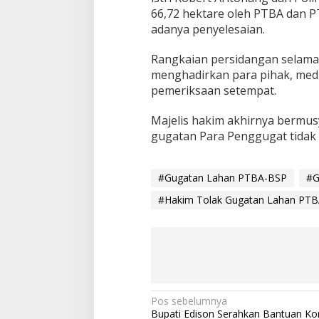
66,72 hektare oleh PTBA dan PT
adanya penyelesaian.
Rangkaian persidangan selama k
menghadirkan para pihak, medi
pemeriksaan setempat.
Majelis hakim akhirnya berm
gugatan Para Penggugat tidak d
#Gugatan Lahan PTBA-BSP
#G
#Hakim Tolak Gugatan Lahan PT
N
Pos sebelumnya
Bupati Edison Serahkan Bantuan Ko