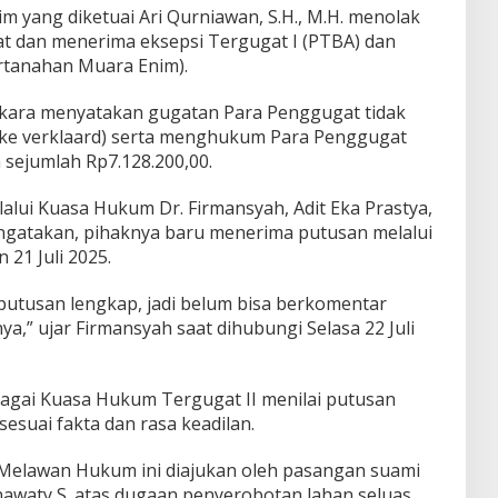
m yang diketuai Ari Qurniawan, S.H., M.H. menolak
t dan menerima eksepsi Tergugat I (PTBA) dan
rtanahan Muara Enim).
rkara menyatakan gugatan Para Penggugat tidak
lijke verklaard) serta menghukum Para Penggugat
sejumlah Rp7.128.200,00.
alui Kuasa Hukum Dr. Firmansyah, Adit Eka Prastya,
mengatakan, pihaknya baru menerima putusan melalui
 21 Juli 2025.
utusan lengkap, jadi belum bisa berkomentar
,” ujar Firmansyah saat dihubungi Selasa 22 Juli
agai Kuasa Hukum Tergugat II menilai putusan
sesuai fakta dan rasa keadilan.
Melawan Hukum ini diajukan oleh pasangan suami
inawaty S. atas dugaan penyerobotan lahan seluas