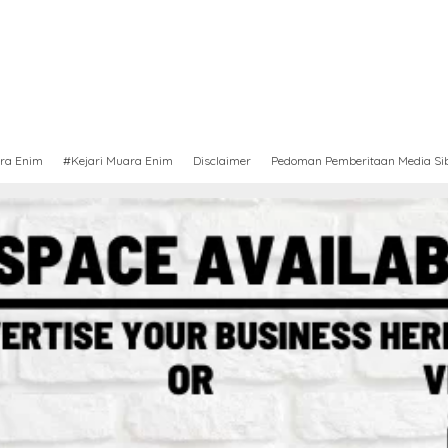
ra Enim
#Kejari Muara Enim
Disclaimer
Pedoman Pemberitaan Media Si