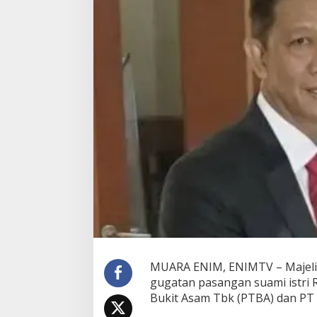
P
a
s
u
t
r
i
A
t
a
s
L
a
h
a
n
P
T
B
A
-
MUARA ENIM, ENIMTV – Majeli
B
gugatan pasangan suami istri R
S
Bukit Asam Tbk (PTBA) dan PT 
P