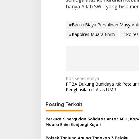
d
hanya Allah SWT yang bisa mem
a
k
M
#Bantu Biaya Persalinan Masyara
a
m
#Kapolres Muara Enim
#Polre
p
u
N
Pos sebelumnya
PTBA Dukung Budidaya Itik Petelur 
a
Penghasilan di Atas UMR
v
i
Posting Terkait
g
Perkuat Sinergi dan Soliditas Antar APH, Kap
a
Muara Enim Kunjungi Kejari
s
Polsek Tanjung Agung Tangkap 3 Pelaku