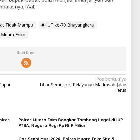
balasnya. (Aal)
kat Tidak Mampu
#HUT ke-79 Bhayangkara
s Muara Enim
Ikuti Kami
Pos berikutnya
Capai
Libur Semester, Pelayanan Madrasah Jalan
Terus
olres
Polres Muara Enim Bongkar Tambang Ilegal di IUP
PTBA, Negara Rugi Rp95,9 Miliar
Ops Senpi Musi 2026, Polres Muara Enim Sita 5