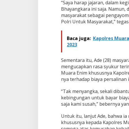
“Saya harap jajaran, dalam ke
a
y
Bhayangkara ini saja. Namun, d
a
masyarakat sebagai pengayom 
P
Polri Untuk Masyarakat,” tegas
e
r
s
Baca juga:
Kapolres Muara
a
2023
l
i
n
Sementara itu, Ade (28) masya
a
n
mengucapkan rasa syukur terima
M
Muara Enim khususnya Kapolres
a
nya terhadap biaya persalinan is
s
y
“Tak menyangka, sekali dibantu
a
r
kebingungan untuk bayar biaya
a
saja kami susah,” bebernya yan
k
a
Untuk itu, lanjut Ade, bahwa 
t
khususnya kepada Kapolres Mu
T
i
semoga atas kemurahan kebaika