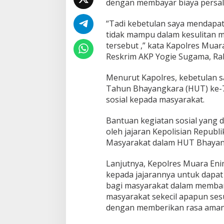
dengan membayar biaya persali
r
a
,
“Tadi kebetulan saya mendapat
P
tidak mampu dalam kesulitan 
o
tersebut ,” kata Kapolres Muar
l
Reskrim AKP Yogie Sugama, Rab
r
e
s
Menurut Kapolres, kebetulan 
M
Tahun Bhayangkara (HUT) ke-79,
u
sosial kepada masyarakat.
a
r
Bantuan kegiatan sosial yang d
a
E
oleh jajaran Kepolisian Repub
n
Masyarakat dalam HUT Bhayan
i
m
Lanjutnya, Kepolres Muara Eni
B
kepada jajarannya untuk dapat
a
n
bagi masyarakat dalam membant
t
masyarakat sekecil apapun se
u
dengan memberikan rasa aman 
B
i