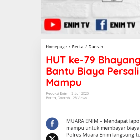
Homepage
/
Berita
/
Daerah
H
U
HUT ke-79 Bhayang
T
k
Bantu Biaya Persal
e
-
Mampu
7
9
B
Redaksi Enim
2 Juli 2025
h
Berita
,
Daerah
28 Views
a
y
a
n
MUARA ENIM – Mendapat lapora
g
mampu untuk membayar biaya per
k
Polres Muara Enim langsung 
a