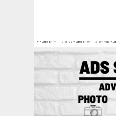
#Muara Enim
#Polres Muara Enim
#Pemkab Mua