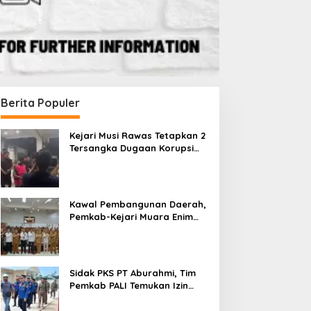
Berita Populer
Kejari Musi Rawas Tetapkan 2
Tersangka Dugaan Korupsi
Dana PSR, Selamatkan Uang
Negara Rp1,26 Miliar
Kawal Pembangunan Daerah,
Pemkab-Kejari Muara Enim
Teken MoU Pendampingan
Hukum
Sidak PKS PT Aburahmi, Tim
Pemkab PALI Temukan Izin
Operasional Belum Kelar