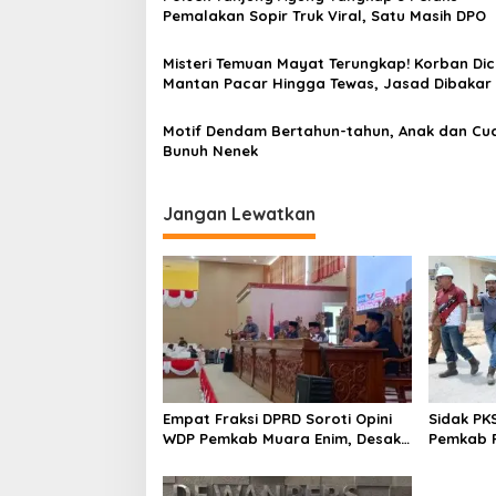
i
Pemalakan Sopir Truk Viral, Satu Masih DPO
p
o
Misteri Temuan Mayat Terungkap! Korban Dic
Mantan Pacar Hingga Tewas, Jasad Dibakar
s
Dibuang ke Sungai Enim
Motif Dendam Bertahun-tahun, Anak dan Cu
Bunuh Nenek
Jangan Lewatkan
Empat Fraksi DPRD Soroti Opini
Sidak PK
WDP Pemkab Muara Enim, Desak
Pemkab P
Perbaikan Tata Kelola Keuangan
Operasio