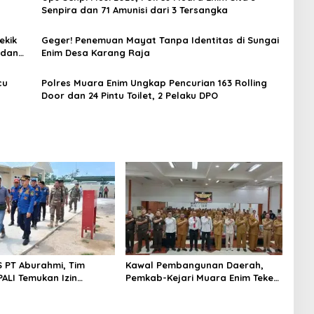
Senpira dan 71 Amunisi dari 3 Tersangka
ekik
Geger! Penemuan Mayat Tanpa Identitas di Sungai
 dan
Enim Desa Karang Raja
cu
Polres Muara Enim Ungkap Pencurian 163 Rolling
Door dan 24 Pintu Toilet, 2 Pelaku DPO
S PT Aburahmi, Tim
Kawal Pembangunan Daerah,
ALI Temukan Izin
Pemkab-Kejari Muara Enim Teken
nal Belum Kelar
MoU Pendampingan Hukum