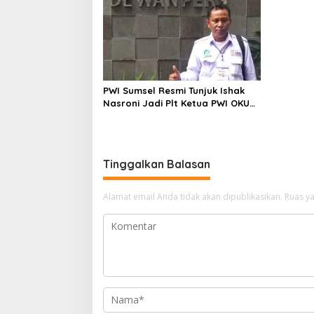
PWI Sumsel Resmi Tunjuk Ishak
Nasroni Jadi Plt Ketua PWI OKU
Selatan
Tinggalkan Balasan
Alamat email Anda tidak akan dipublikasikan.
Ruas ya