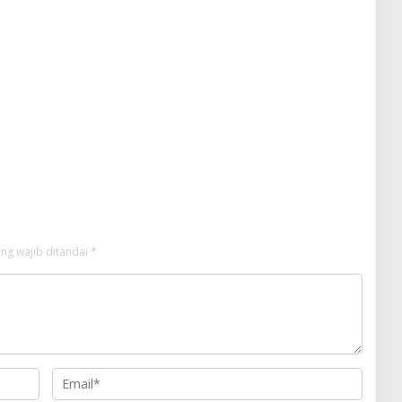
ng wajib ditandai
*