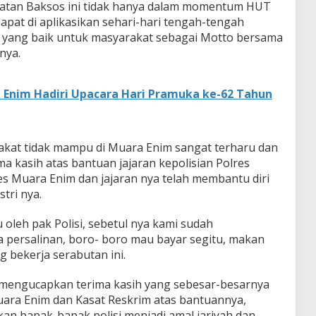
giatan Baksos ini tidak hanya dalam momentum HUT
apat di aplikasikan sehari-hari tengah-tengah
yang baik untuk masyarakat sebagai Motto bersama
nya.
 Enim Hadiri Upacara Hari Pramuka ke-62 Tahun
rakat tidak mampu di Muara Enim sangat terharu dan
 kasih atas bantuan jajaran kepolisian Polres
 Muara Enim dan jajaran nya telah membantu diri
tri nya.
 oleh pak Polisi, sebetul nya kami sudah
 persalinan, boro- boro mau bayar segitu, makan
g bekerja serabutan ini.
ia mengucapkan terima kasih yang sebesar-besarnya
ara Enim dan Kasat Reskrim atas bantuannya,
n bapak-bapak polisi menjadi amal jariyah dan