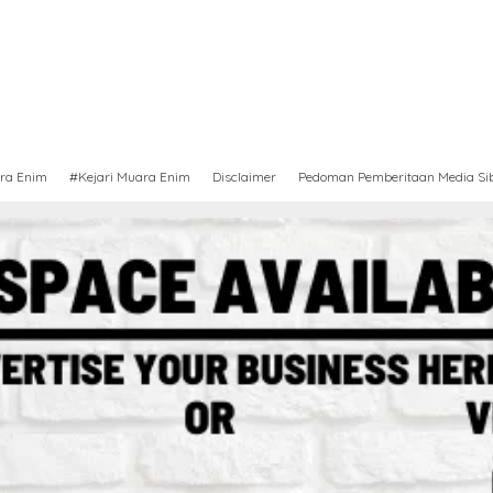
ra Enim
#Kejari Muara Enim
Disclaimer
Pedoman Pemberitaan Media Si