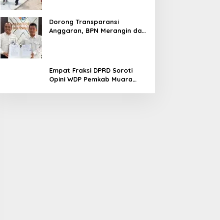
Dorong Transparansi
Anggaran, BPN Merangin dan
BRI Bangko Teken PKS
Penerbitan KKP
Empat Fraksi DPRD Soroti
Opini WDP Pemkab Muara
Enim, Desak Perbaikan Tata
Kelola Keuangan