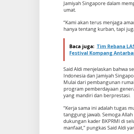
Jamiyah Singapore dalam memp
0
H
umat.
e
w
“Kami akan terus menjaga amana
a
hanya tentang kurban, tapi ju
n
K
u
Baca juga:
Tim Rebana LAS
r
b
Festival Kompang Antarba
a
n
u
Said Aldi menjelaskan bahwa s
n
Indonesia dan Jamiyah Singapor
t
Mulai dari pembangunan rumah
u
program pemberdayaan generas
k
U
yang mandiri dan berprestasi.
m
a
“Kerja sama ini adalah tugas m
t
tanggung jawab. Semoga Allah 
d
dukungan kader BKPRMI di sel
i
I
manfaat,” pungkas Said Aldi 
n