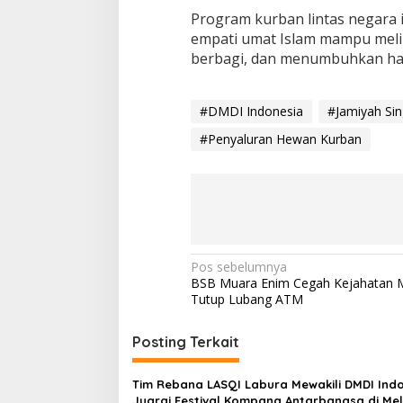
d
Program kurban lintas negara i
o
empati umat Islam mampu meli
n
berbagi, dan menumbuhkan ha
e
s
i
a
#DMDI Indonesia
#Jamiyah Si
#Penyaluran Hewan Kurban
N
Pos sebelumnya
BSB Muara Enim Cegah Kejahatan 
a
Tutup Lubang ATM
v
i
Posting Terkait
g
Tim Rebana LASQI Labura Mewakili DMDI Ind
a
Juarai Festival Kompang Antarbangsa di Me