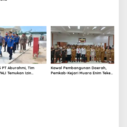
S PT Aburahmi, Tim
Kawal Pembangunan Daerah,
ALI Temukan Izin
Pemkab-Kejari Muara Enim Teken
nal Belum Kelar
MoU Pendampingan Hukum