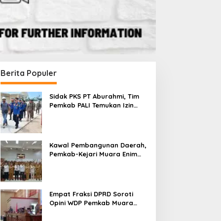
Berita Populer
Sidak PKS PT Aburahmi, Tim
Pemkab PALI Temukan Izin
Operasional Belum Kelar
Kawal Pembangunan Daerah,
Pemkab-Kejari Muara Enim
Teken MoU Pendampingan
Hukum
Empat Fraksi DPRD Soroti
Opini WDP Pemkab Muara
Enim, Desak Perbaikan Tata
Kelola Keuangan