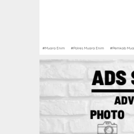
#Muara Enim
#Polres Muara Enim
#Pemkab Mua