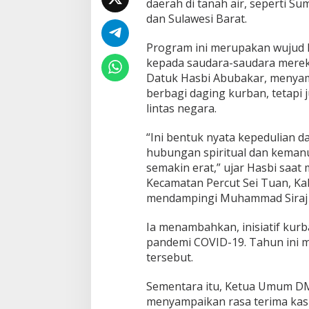
daerah di tanah air, seperti S
a
dan Sulawesi Barat.
n
D
M
Program ini merupakan wujud k
D
kepada saudara-saudara mereka 
I
Datuk Hasbi Abubakar, menyam
I
berbagi daging kurban, tetapi 
n
d
lintas negara.
o
n
“Ini bentuk nyata kepedulian d
e
hubungan spiritual dan keman
s
semakin erat,” ujar Hasbi saa
i
a
Kecamatan Percut Sei Tuan, Kab
S
mendampingi Muhammad Siraj w
a
l
Ia menambahkan, inisiatif kurb
u
pandemi COVID-19. Tahun ini 
r
k
tersebut.
a
n
Sementara itu, Ketua Umum DMDI
6
menyampaikan rasa terima kas
0