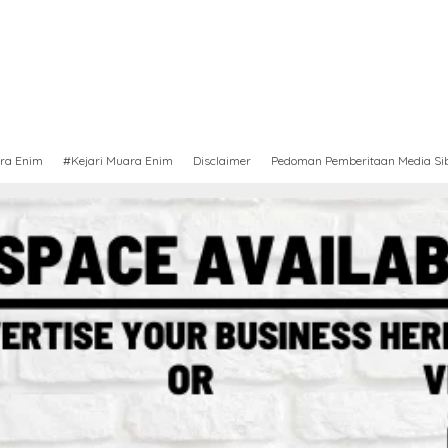
ra Enim
#Kejari Muara Enim
Disclaimer
Pedoman Pemberitaan Media Si