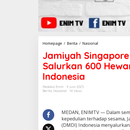
Homepage
/
Berita
/
Nasional
J
a
Jamiyah Singapore
m
i
Salurkan 600 Hewa
y
a
Indonesia
h
S
i
Redaksi Enim
9 Juni 2025
n
Berita
,
Nasional
14 Views
g
a
p
o
MEDAN, ENIMTV — Dalam sema
r
kepedulian terhadap sesama, 
e
(DMDI) Indonesia menyalurkan
d