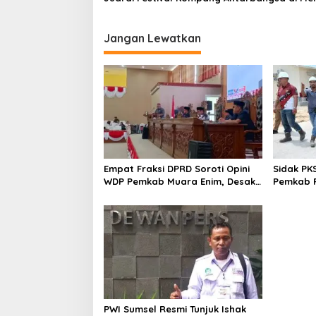
s
i
Jangan Lewatkan
p
o
s
Empat Fraksi DPRD Soroti Opini
Sidak PK
WDP Pemkab Muara Enim, Desak
Pemkab P
Perbaikan Tata Kelola Keuangan
Operasio
PWI Sumsel Resmi Tunjuk Ishak