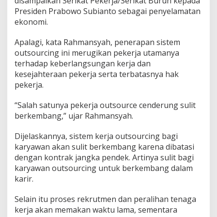
disampaikan Serikat Pekerja/Serikat Buruh kepada
o
Presiden Prabowo Subianto sebagai penyelamatan
u
r
ekonomi.
c
i
Apalagi, kata Rahmansyah, penerapan sistem
n
outsourcing ini merugikan pekerja utamanya
g
terhadap keberlangsungan kerja dan
kesejahteraan pekerja serta terbatasnya hak
pekerja.
“Salah satunya pekerja outsource cenderung sulit
berkembang,” ujar Rahmansyah.
Dijelaskannya, sistem kerja outsourcing bagi
karyawan akan sulit berkembang karena dibatasi
dengan kontrak jangka pendek. Artinya sulit bagi
karyawan outsourcing untuk berkembang dalam
karir.
Selain itu proses rekrutmen dan peralihan tenaga
kerja akan memakan waktu lama, sementara