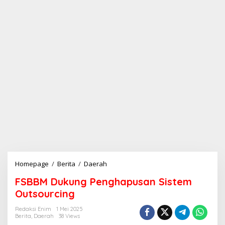
Homepage
/
Berita
/
Daerah
F
S
FSBBM Dukung Penghapusan Sistem
B
B
Outsourcing
M
D
Redaksi Enim
1 Mei 2025
Berita
,
Daerah
38 Views
u