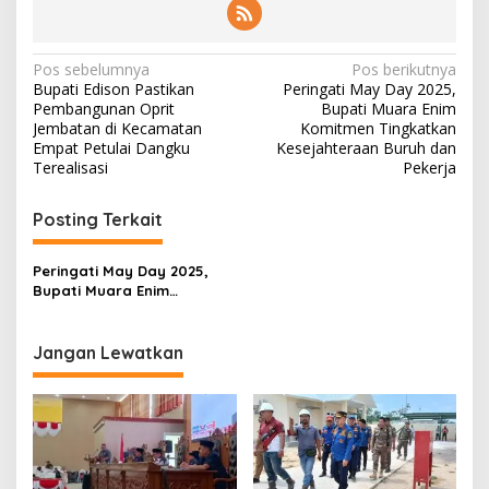
N
Pos sebelumnya
Pos berikutnya
Bupati Edison Pastikan
Peringati May Day 2025,
a
Pembangunan Oprit
Bupati Muara Enim
v
Jembatan di Kecamatan
Komitmen Tingkatkan
Empat Petulai Dangku
Kesejahteraan Buruh dan
i
Terealisasi
Pekerja
g
Posting Terkait
a
s
Peringati May Day 2025,
i
Bupati Muara Enim
p
Komitmen Tingkatkan
Kesejahteraan Buruh dan
o
Pekerja
Jangan Lewatkan
s