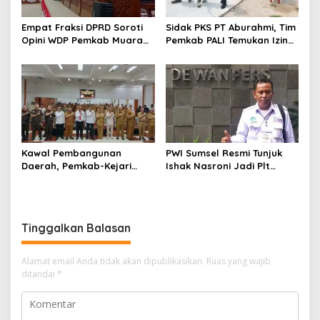
Empat Fraksi DPRD Soroti
Sidak PKS PT Aburahmi, Tim
Opini WDP Pemkab Muara
Pemkab PALI Temukan Izin
Enim, Desak Perbaikan Tata
Operasional Belum Kelar
Kelola Keuangan
Kawal Pembangunan
PWI Sumsel Resmi Tunjuk
Daerah, Pemkab-Kejari
Ishak Nasroni Jadi Plt
Muara Enim Teken MoU
Ketua PWI OKU Selatan
Pendampingan Hukum
Tinggalkan Balasan
Alamat email Anda tidak akan dipublikasikan.
Ruas yang wajib
ditandai
*