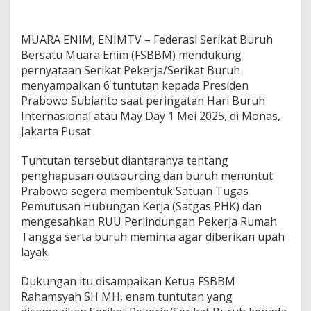
k
u
n
MUARA ENIM, ENIMTV – Federasi Serikat Buruh
g
P
Bersatu Muara Enim (FSBBM) mendukung
e
pernyataan Serikat Pekerja/Serikat Buruh
n
menyampaikan 6 tuntutan kepada Presiden
g
Prabowo Subianto saat peringatan Hari Buruh
h
Internasional atau May Day 1 Mei 2025, di Monas,
a
p
Jakarta Pusat
u
s
Tuntutan tersebut diantaranya tentang
a
penghapusan outsourcing dan buruh menuntut
n
Prabowo segera membentuk Satuan Tugas
S
i
Pemutusan Hubungan Kerja (Satgas PHK) dan
s
mengesahkan RUU Perlindungan Pekerja Rumah
t
Tangga serta buruh meminta agar diberikan upah
e
layak.
m
O
u
Dukungan itu disampaikan Ketua FSBBM
t
Rahamsyah SH MH, enam tuntutan yang
s