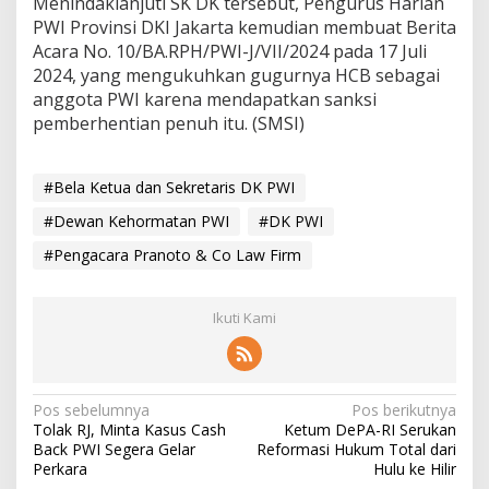
Menindaklanjuti SK DK tersebut, Pengurus Harian
PWI Provinsi DKI Jakarta kemudian membuat Berita
Acara No. 10/BA.RPH/PWI-J/VII/2024 pada 17 Juli
2024, yang mengukuhkan gugurnya HCB sebagai
anggota PWI karena mendapatkan sanksi
pemberhentian penuh itu. (SMSI)
#Bela Ketua dan Sekretaris DK PWI
#Dewan Kehormatan PWI
#DK PWI
#Pengacara Pranoto & Co Law Firm
Ikuti Kami
N
Pos sebelumnya
Pos berikutnya
Tolak RJ, Minta Kasus Cash
Ketum DePA-RI Serukan
a
Back PWI Segera Gelar
Reformasi Hukum Total dari
v
Perkara
Hulu ke Hilir