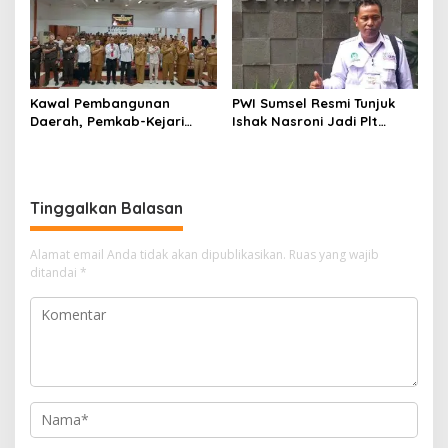
Kawal Pembangunan
PWI Sumsel Resmi Tunjuk
Daerah, Pemkab-Kejari
Ishak Nasroni Jadi Plt
Muara Enim Teken MoU
Ketua PWI OKU Selatan
Pendampingan Hukum
Tinggalkan Balasan
Alamat email Anda tidak akan dipublikasikan.
Ruas yang wajib
ditandai
*