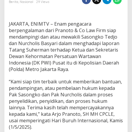
g
Berita
,
Nasional
29 Views
a
c
a
r
JAKARTA, ENIMTV – Enam pengacara
a
berpengalaman dari Pranoto & Co Law Firm siap
P
mendampingi dan atau mewakili Sasongko Tedjo
r
dan Nurcholis Basyari dalam menghadapi laporan
a
n
Tatang Suherman terhadap Ketua dan Sekretaris
o
Dewan Kehormatan Persatuan Wartawan
t
Indonesia (DK PWI) Pusat itu di Kepolisian Daerah
o
(Polda) Metro Jakarta Raya.
&
C
o
“Kami siap tim terbaik untuk memberikan bantuan,
L
pendampingan, atau pembelaan hukum kepada
a
Pak Sasongko dan Pak Nurcholis dalam proses
w
penyelidikan, penyidikan, dan proses hukum
F
lainnya. Terima kasih telah mempercayakannya
i
r
kepada kami,” kata Arjo Pranoto, SH MH CPCLE,
m
usai memperingati Hari Buruh Internasional, Kamis
S
(1/5/2025).
i