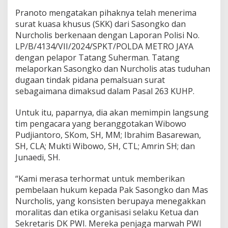
a
Pranoto mengatakan pihaknya telah menerima
p
B
surat kuasa khusus (SKK) dari Sasongko dan
e
Nurcholis berkenaan dengan Laporan Polisi No.
l
LP/B/4134/VII/2024/SPKT/POLDA METRO JAYA
a
dengan pelapor Tatang Suherman. Tatang
K
e
melaporkan Sasongko dan Nurcholis atas tuduhan
t
dugaan tindak pidana pemalsuan surat
u
sebagaimana dimaksud dalam Pasal 263 KUHP.
a
d
Untuk itu, paparnya, dia akan memimpin langsung
a
n
tim pengacara yang beranggotakan Wibowo
S
Pudjiantoro, SKom, SH, MM; Ibrahim Basarewan,
e
SH, CLA; Mukti Wibowo, SH, CTL; Amrin SH; dan
k
Junaedi, SH.
r
e
t
“Kami merasa terhormat untuk memberikan
a
pembelaan hukum kepada Pak Sasongko dan Mas
r
Nurcholis, yang konsisten berupaya menegakkan
i
moralitas dan etika organisasi selaku Ketua dan
s
Sekretaris DK PWI. Mereka penjaga marwah PWI
D