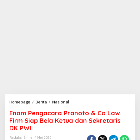
Homepage
/
Berita
/
Nasional
E
n
Enam Pengacara Pranoto & Co Law
a
m
Firm Siap Bela Ketua dan Sekretaris
P
DK PWI
e
n
Redaksi Enim
1 Mei 2025