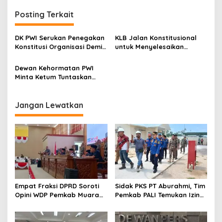
i
Posting Terkait
g
a
DK PWI Serukan Penegakan
KLB Jalan Konstitusional
s
Konstitusi Organisasi Demi
untuk Menyelesaikan
Menjaga Marwah dan
Kemelut PWI
i
Integritas
Dewan Kehormatan PWI
p
Minta Ketum Tuntaskan
Pelaksanaan Sanksi Kasus
o
UKW BUMN
s
Jangan Lewatkan
Empat Fraksi DPRD Soroti
Sidak PKS PT Aburahmi, Tim
Opini WDP Pemkab Muara
Pemkab PALI Temukan Izin
Enim, Desak Perbaikan Tata
Operasional Belum Kelar
Kelola Keuangan