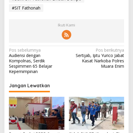
#SIT Fathonah
Ikuti Kami
N
Pos sebelumnya
Pos berikutnya
Audiensi dengan
Sertijab, Iptu Yurico Jabat
a
Kompolnas, Serdik
Kasat Narkoba Polres
v
Sespimmen 65 Belajar
Muara Enim
Kepemimpinan
i
g
Jangan Lewatkan
a
s
i
p
o