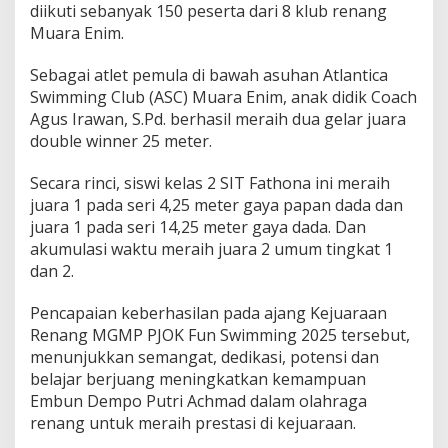
o
diikuti sebanyak 150 peserta dari 8 klub renang
u
Muara Enim.
b
l
Sebagai atlet pemula di bawah asuhan Atlantica
e
W
Swimming Club (ASC) Muara Enim, anak didik Coach
i
Agus Irawan, S.Pd. berhasil meraih dua gelar juara
n
double winner 25 meter.
n
e
Secara rinci, siswi kelas 2 SIT Fathona ini meraih
r
K
juara 1 pada seri 4,25 meter gaya papan dada dan
e
juara 1 pada seri 14,25 meter gaya dada. Dan
j
akumulasi waktu meraih juara 2 umum tingkat 1
u
dan 2.
a
r
a
Pencapaian keberhasilan pada ajang Kejuaraan
a
Renang MGMP PJOK Fun Swimming 2025 tersebut,
n
menunjukkan semangat, dedikasi, potensi dan
R
belajar berjuang meningkatkan kemampuan
e
n
Embun Dempo Putri Achmad dalam olahraga
a
renang untuk meraih prestasi di kejuaraan.
n