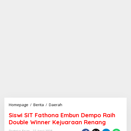
Homepage
/
Berita
/
Daerah
S
i
Siswi SIT Fathona Embun Dempo Raih
s
w
Double Winner Kejuaraan Renang
i