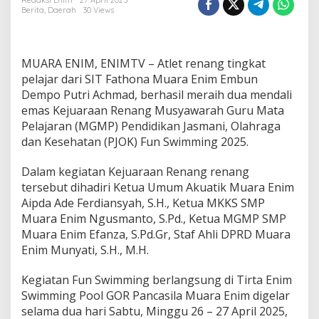
S
Redaksi Enim
27 April 2025
Berita
,
Daerah
30 Views
I
T
F
a
MUARA ENIM, ENIMTV – Atlet renang tingkat
t
h
pelajar dari SIT Fathona Muara Enim Embun
o
Dempo Putri Achmad, berhasil meraih dua mendali
n
emas Kejuaraan Renang Musyawarah Guru Mata
a
Pelajaran (MGMP) Pendidikan Jasmani, Olahraga
E
dan Kesehatan (PJOK) Fun Swimming 2025.
m
b
u
Dalam kegiatan Kejuaraan Renang renang
n
tersebut dihadiri Ketua Umum Akuatik Muara Enim
D
Aipda Ade Ferdiansyah, S.H., Ketua MKKS SMP
e
Muara Enim Ngusmanto, S.Pd., Ketua MGMP SMP
m
p
Muara Enim Efanza, S.Pd.Gr, Staf Ahli DPRD Muara
o
Enim Munyati, S.H., M.H.
R
a
Kegiatan Fun Swimming berlangsung di Tirta Enim
i
Swimming Pool GOR Pancasila Muara Enim digelar
h
D
selama dua hari Sabtu, Minggu 26 – 27 April 2025,