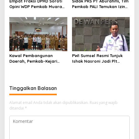
s
Empat Fraksi DPRD Soroti
Sidak PKS PT Aburahmi, Tim
Opini WDP Pemkab Muara
Pemkab PALI Temukan Izin
Enim, Desak Perbaikan Tata
Operasional Belum Kelar
Kelola Keuangan
Kawal Pembangunan
PWI Sumsel Resmi Tunjuk
Daerah, Pemkab-Kejari
Ishak Nasroni Jadi Plt
Muara Enim Teken MoU
Ketua PWI OKU Selatan
Pendampingan Hukum
Tinggalkan Balasan
Alamat email Anda tidak akan dipublikasikan.
Ruas yang wajib
ditandai
*