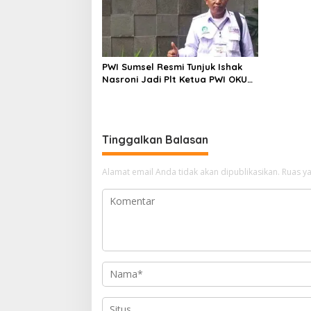
PWI Sumsel Resmi Tunjuk Ishak
Nasroni Jadi Plt Ketua PWI OKU
Selatan
Tinggalkan Balasan
Alamat email Anda tidak akan dipublikasikan.
Ruas ya