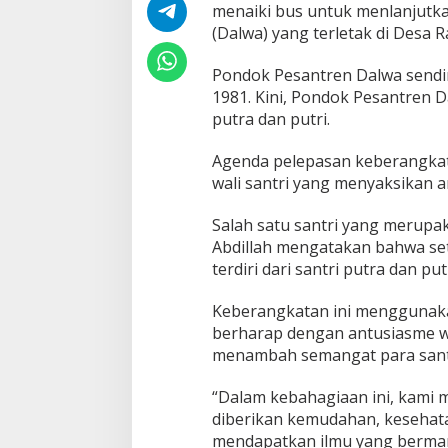
e
menaiki bus untuk menlanjutk
l
(Dalwa) yang terletak di Desa 
e
p
Pondok Pesantren Dalwa sendir
a
1981. Kini, Pondok Pesantren 
s
a
putra dan putri.
n
K
Agenda pelepasan keberangkata
e
wali santri yang menyaksikan 
b
e
Salah satu santri yang merupak
r
a
Abdillah mengatakan bahwa set
n
terdiri dari santri putra dan putr
g
k
Keberangkatan ini menggunaka
a
berharap dengan antusiasme wa
t
a
menambah semangat para sant
n
S
“Dalam kebahagiaan ini, kami
a
diberikan kemudahan, kesehat
n
mendapatkan ilmu yang berman
t