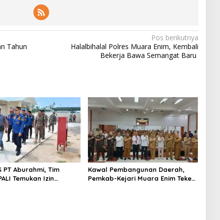
Pos berikutnya
an Tahun
Halalbihalal Polres Muara Enim, Kembali
Bekerja Bawa Semangat Baru
S PT Aburahmi, Tim
Kawal Pembangunan Daerah,
ALI Temukan Izin
Pemkab-Kejari Muara Enim Teken
nal Belum Kelar
MoU Pendampingan Hukum