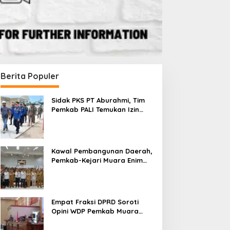
Berita Populer
Sidak PKS PT Aburahmi, Tim
Pemkab PALI Temukan Izin
Operasional Belum Kelar
Kawal Pembangunan Daerah,
Pemkab-Kejari Muara Enim
Teken MoU Pendampingan
Hukum
Empat Fraksi DPRD Soroti
Opini WDP Pemkab Muara
Enim, Desak Perbaikan Tata
Kelola Keuangan