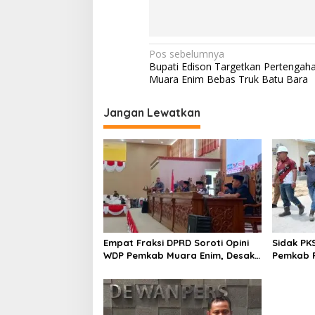
N
Pos sebelumnya
Bupati Edison Targetkan Pertengah
a
Muara Enim Bebas Truk Batu Bara
v
i
Jangan Lewatkan
g
a
s
i
p
o
Empat Fraksi DPRD Soroti Opini
Sidak PK
s
WDP Pemkab Muara Enim, Desak
Pemkab P
Perbaikan Tata Kelola Keuangan
Operasio