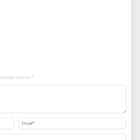
ng wajib ditandai
*