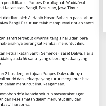
an pendidikan di Ponpes Darullughah Wadda’wah
Raci Kecamatan Bangil, Pasuruan, Jawa Timur.
i didirikan oleh Al Habib Hasan Baharun pada tahun
Dalwa Bangil Pasuruan telah mempunyai ribuan santri
n santri tersebut diwarnai tangis haru dari para
anak-anaknya berangkat kembali menuntut ilmu.
an ketua Ikatan Santri Semende (Isase) Dalwa, Haris
idaknya ada 56 santri yang diberangkatkan yang
i.
n 2 bus dengan tujuan Ponpes Dalwa, dirinya
li murid dan keluarga yang turut mengantar bisa
ri dalam menuntut ilmu keagamaan.
 memohon do’a kepada seluruh masyarakat agar
an dan keselamatan dalam menuntut ilmu dan
faat,” harapnya.