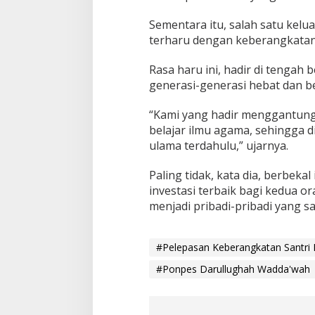
r
i
Sementara itu, salah satu kelu
D
terharu dengan keberangkatan 
a
l
Rasa haru ini, hadir di tengah
w
a
generasi-generasi hebat dan b
“Kami yang hadir menggantung
belajar ilmu agama, sehingga 
ulama terdahulu,” ujarnya.
Paling tidak, kata dia, berbeka
investasi terbaik bagi kedua 
menjadi pribadi-pribadi yang sa
#Pelepasan Keberangkatan Santri
#Ponpes Darullughah Wadda'wah