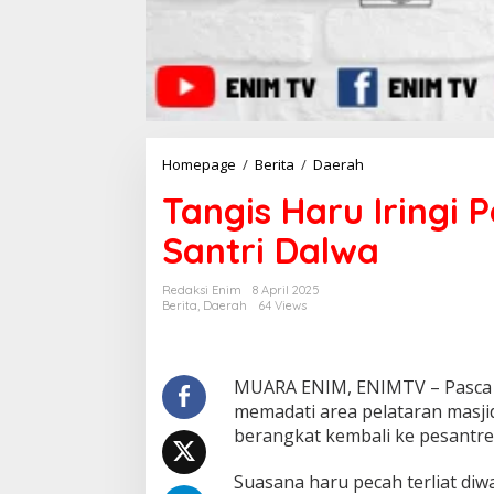
Homepage
/
Berita
/
Daerah
T
a
Tangis Haru Iringi
n
g
Santri Dalwa
i
s
H
Redaksi Enim
8 April 2025
a
Berita
,
Daerah
64 Views
r
u
I
r
MUARA ENIM, ENIMTV – Pasca li
i
memadati area pelataran masj
n
berangkat kembali ke pesantren
g
i
Suasana haru pecah terliat di
P