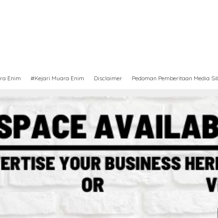
ra Enim
#Kejari Muara Enim
Disclaimer
Pedoman Pemberitaan Media Si