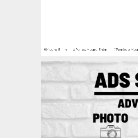
#Muara Enim
#Polres Muara Enim
#Pemkab Mua