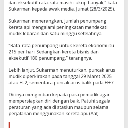
a
dan eksekutif rata-rata masih cukup banyak,” kata
b
Sukarman kepada awak media, Jumat (28/3/2025).
i
s
Sukarman menerangkan, jumlah penumpang
T
e
kereta api mengalami peningkatan mendekati
r
mudik lebaran dan satu minggu setelahnya.
j
u
“Rata-rata penumpang untuk kereta ekonomi itu
a
215 per hari. Sedangkan kereta bisnis dan
l
H
eksekutif 180 penumpang,” terangnya.
i
n
Lebih lanjut, Sukarman menuturkan, puncak arus
g
mudik diperkirakan pada tanggal 29 Maret 2025
g
atau H-2, sementara puncak arus balik pada H+7.
a
H
+
Dirinya mengimbau kepada para pemudik agar
7
mempersiapkan diri dengan baik. Patuhi segala
L
peraturan yang ada di stasiun maupun selama
e
perjalanan menggunakan kereta api. (Aal)
b
a
r