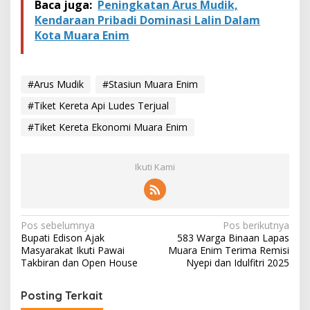
a
Baca juga:
Peningkatan Arus Mudik,
n
Kendaraan Pribadi Dominasi Lalin Dalam
Kota Muara Enim
#Arus Mudik
#Stasiun Muara Enim
#Tiket Kereta Api Ludes Terjual
#Tiket Kereta Ekonomi Muara Enim
Ikuti Kami
N
Pos sebelumnya
Pos berikutnya
Bupati Edison Ajak
583 Warga Binaan Lapas
a
Masyarakat Ikuti Pawai
Muara Enim Terima Remisi
v
Takbiran dan Open House
Nyepi dan Idulfitri 2025
i
Posting Terkait
g