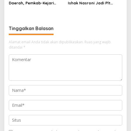
Daerah, Pemkab-Kejari
Ishak Nasroni Jadi Plt
Muara Enim Teken MoU
Ketua PWI OKU Selatan
Pendampingan Hukum
Tinggalkan Balasan
Alamat email Anda tidak akan dipublikasikan.
Ruas yang wajib
ditandai
*