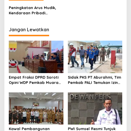
a
Peningkatan Arus Mudik,
s
Kendaraan Pribadi
Dominasi Lalin Dalam Kota
i
Muara Enim
p
Jangan Lewatkan
o
s
Empat Fraksi DPRD Soroti
Sidak PKS PT Aburahmi, Tim
Opini WDP Pemkab Muara
Pemkab PALI Temukan Izin
Enim, Desak Perbaikan Tata
Operasional Belum Kelar
Kelola Keuangan
Kawal Pembangunan
PWI Sumsel Resmi Tunjuk