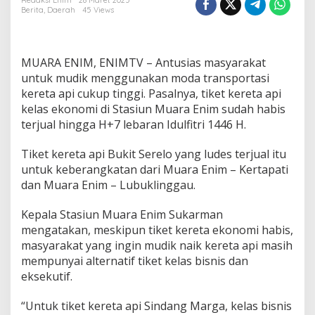
K
Redaksi Enim
28 Maret 2025
Berita
,
Daerah
45 Views
e
r
e
t
MUARA ENIM, ENIMTV – Antusias masyarakat
a
E
untuk mudik menggunakan moda transportasi
k
kereta api cukup tinggi. Pasalnya, tiket kereta api
o
kelas ekonomi di Stasiun Muara Enim sudah habis
n
terjual hingga H+7 lebaran Idulfitri 1446 H.
o
m
i
Tiket kereta api Bukit Serelo yang ludes terjual itu
d
untuk keberangkatan dari Muara Enim – Kertapati
i
dan Muara Enim – Lubuklinggau.
M
u
Kepala Stasiun Muara Enim Sukarman
a
r
mengatakan, meskipun tiket kereta ekonomi habis,
a
masyarakat yang ingin mudik naik kereta api masih
E
mempunyai alternatif tiket kelas bisnis dan
n
eksekutif.
i
m
H
“Untuk tiket kereta api Sindang Marga, kelas bisnis