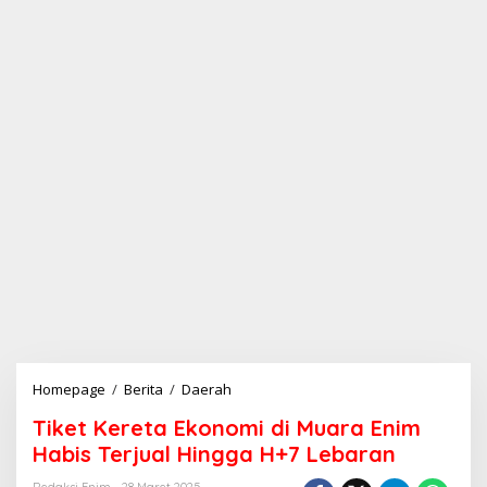
Homepage
/
Berita
/
Daerah
T
i
Tiket Kereta Ekonomi di Muara Enim
k
e
Habis Terjual Hingga H+7 Lebaran
t