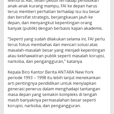
Menurut Aat, selain peduli terhadap pendidikan
a
anak-anak kurang mampu, FAI ke depan harus
t
i
terus memberi perhatian terhadap isu-isu besar
m
dan bersifat strategis, berjangkauan jauh ke
P
depan, dan menyangkut kepentingan orang
i
banyak (publik) dengan berbasis kajian akademis.
a
t
u
“Seperti yang sudah dilakukan selama ini, FAI perlu
terus fokus membahas dan mencari solusi atas
masalah-masalah besar yang menjadi kepentingan
atau kekhawatiran publik seperti masalah korupsi,
narkoba, dan pengangguran,” katanya.
Kepala Biro Kantor Berita ANTARA New York
periode 1993 – 1998 itu lebih lanjut menekankan
arti pentingnya pendidikan untuk menyiapkan
generasi penerus dalam menghadapi tantangan
masa depan yang semakin kompleks di tengah
masih banyaknya permasalahan besar seperti
korupsi, narkoba, dan pengangguran.