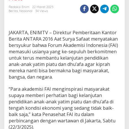
e
k
Redaksi Enim
22 Maret 2025
a
Berita
,
Nasional
34 Views
d
e
,
F
JAKARTA, ENIMTV – Direktur Pemberitaan Kantor
A
Berita ANTARA 2016 Aat Surya Safaat menyatakan
I
bersyukur bahwa Forum Akademisi Indonesia (FAI)
B
memasuki usianya yang ke-sepuluh berkomitmen
e
r
untuk terus membantu kelanjutan pendidikan
k
anak-anak yatim piatu dan dhu’afa agar kiprah
o
mereka nanti bisa bermakna bagi masyarakat,
m
bangsa, dan negara.
i
t
m
“Para akademisi FAI menginspirasi masyarakat
e
supaya memberi perhatian bagi kelanjutan
n
pendidikan anak-anak yatim piatu dan dhu’afa di
B
tengah kondisi ekonomi yang sedang tidak baik-
a
baik saja,” kata Penasehat FAI itu dalam
n
t
perbincangan dengan wartawan di Jakarta, Sabtu
u
(22/3/2025).