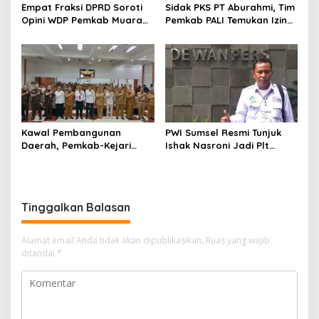
s
Empat Fraksi DPRD Soroti
Sidak PKS PT Aburahmi, Tim
Opini WDP Pemkab Muara
Pemkab PALI Temukan Izin
Enim, Desak Perbaikan Tata
Operasional Belum Kelar
Kelola Keuangan
Kawal Pembangunan
PWI Sumsel Resmi Tunjuk
Daerah, Pemkab-Kejari
Ishak Nasroni Jadi Plt
Muara Enim Teken MoU
Ketua PWI OKU Selatan
Pendampingan Hukum
Tinggalkan Balasan
Alamat email Anda tidak akan dipublikasikan.
Ruas yang wajib
ditandai
*