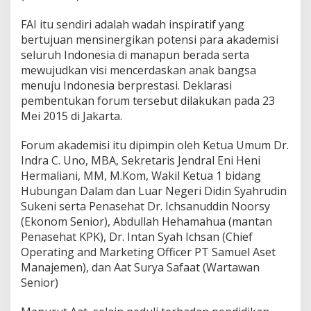
K
e
FAI itu sendiri adalah wadah inspiratif yang
l
bertujuan mensinergikan potensi para akademisi
a
n
seluruh Indonesia di manapun berada serta
j
mewujudkan visi mencerdaskan anak bangsa
u
menuju Indonesia berprestasi. Deklarasi
t
pembentukan forum tersebut dilakukan pada 23
a
n
Mei 2015 di Jakarta.
P
e
Forum akademisi itu dipimpin oleh Ketua Umum Dr.
n
Indra C. Uno, MBA, Sekretaris Jendral Eni Heni
d
Hermaliani, MM, M.Kom, Wakil Ketua 1 bidang
i
d
Hubungan Dalam dan Luar Negeri Didin Syahrudin
i
Sukeni serta Penasehat Dr. Ichsanuddin Noorsy
k
(Ekonom Senior), Abdullah Hehamahua (mantan
a
Penasehat KPK), Dr. Intan Syah Ichsan (Chief
n
Operating and Marketing Officer PT Samuel Aset
A
n
Manajemen), dan Aat Surya Safaat (Wartawan
a
Senior)
k
Y