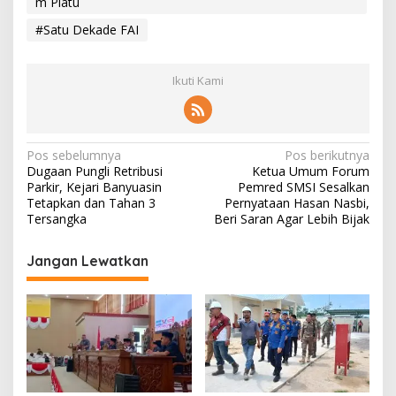
m Piatu
#Satu Dekade FAI
Ikuti Kami
N
Pos sebelumnya
Pos berikutnya
Dugaan Pungli Retribusi
Ketua Umum Forum
a
Parkir, Kejari Banyuasin
Pemred SMSI Sesalkan
v
Tetapkan dan Tahan 3
Pernyataan Hasan Nasbi,
Tersangka
Beri Saran Agar Lebih Bijak
i
g
Jangan Lewatkan
a
s
i
p
o