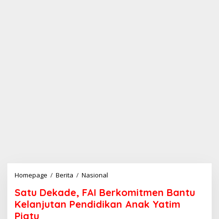
Homepage
/
Berita
/
Nasional
S
a
Satu Dekade, FAI Berkomitmen Bantu
t
u
Kelanjutan Pendidikan Anak Yatim
D
Piatu