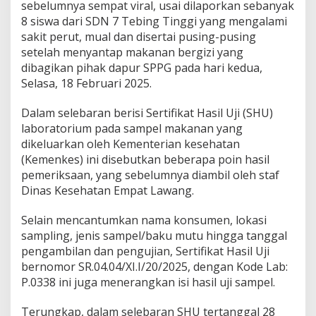
S
sebelumnya sempat viral, usai dilaporkan sebanyak
P
8 siswa dari SDN 7 Tebing Tinggi yang mengalami
P
sakit perut, mual dan disertai pusing-pusing
G
setelah menyantap makanan bergizi yang
E
m
dibagikan pihak dapur SPPG pada hari kedua,
p
Selasa, 18 Februari 2025.
a
t
Dalam selebaran berisi Sertifikat Hasil Uji (SHU)
L
laboratorium pada sampel makanan yang
a
w
dikeluarkan oleh Kementerian kesehatan
a
(Kemenkes) ini disebutkan beberapa poin hasil
n
pemeriksaan, yang sebelumnya diambil oleh staf
g
Dinas Kesehatan Empat Lawang.
'
N
e
Selain mencantumkan nama konsumen, lokasi
g
sampling, jenis sampel/baku mutu hingga tanggal
a
pengambilan dan pengujian, Sertifikat Hasil Uji
t
bernomor SR.04.04/XI.I/20/2025, dengan Kode Lab:
i
P.0338 ini juga menerangkan isi hasil uji sampel.
f
'
,
Terungkap, dalam selebaran SHU tertanggal 28