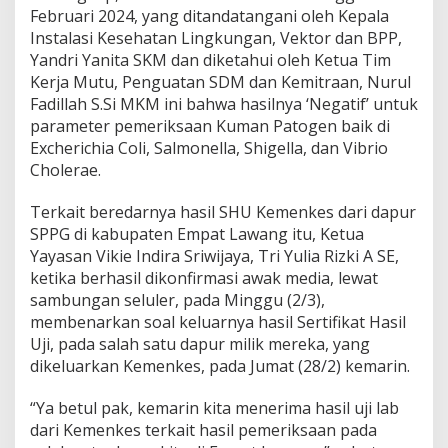
R
Februari 2024, yang ditandatangani oleh Kepala
i
Instalasi Kesehatan Lingkungan, Vektor dan BPP,
z
Yandri Yanita SKM dan diketahui oleh Ketua Tim
k
i
Kerja Mutu, Penguatan SDM dan Kemitraan, Nurul
:
Fadillah S.Si MKM ini bahwa hasilnya ‘Negatif’ untuk
M
parameter pemeriksaan Kuman Patogen baik di
i
Excherichia Coli, Salmonella, Shigella, dan Vibrio
n
t
Cholerae.
a
A
Terkait beredarnya hasil SHU Kemenkes dari dapur
P
SPPG di kabupaten Empat Lawang itu, Ketua
H
Yayasan Vikie Indira Sriwijaya, Tri Yulia Rizki A SE,
U
s
ketika berhasil dikonfirmasi awak media, lewat
u
sambungan seluler, pada Minggu (2/3),
t
membenarkan soal keluarnya hasil Sertifikat Hasil
I
Uji, pada salah satu dapur milik mereka, yang
n
dikeluarkan Kemenkes, pada Jumat (28/2) kemarin.
d
i
k
“Ya betul pak, kemarin kita menerima hasil uji lab
a
dari Kemenkes terkait hasil pemeriksaan pada
s