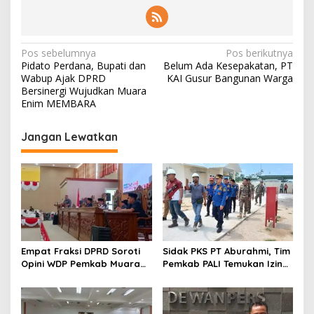
N
Pos sebelumnya
Pos berikutnya
Pidato Perdana, Bupati dan
Belum Ada Kesepakatan, PT
a
Wabup Ajak DPRD
KAI Gusur Bangunan Warga
v
Bersinergi Wujudkan Muara
Enim MEMBARA
i
g
Jangan Lewatkan
a
s
i
p
o
s
Empat Fraksi DPRD Soroti
Sidak PKS PT Aburahmi, Tim
Opini WDP Pemkab Muara
Pemkab PALI Temukan Izin
Enim, Desak Perbaikan Tata
Operasional Belum Kelar
Kelola Keuangan