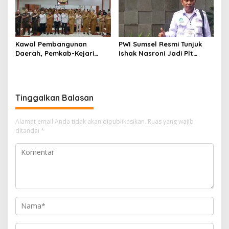
Kawal Pembangunan
PWI Sumsel Resmi Tunjuk
Daerah, Pemkab-Kejari
Ishak Nasroni Jadi Plt
Muara Enim Teken MoU
Ketua PWI OKU Selatan
Pendampingan Hukum
Tinggalkan Balasan
Alamat email Anda tidak akan dipublikasikan.
Ruas yang wajib
ditandai
*