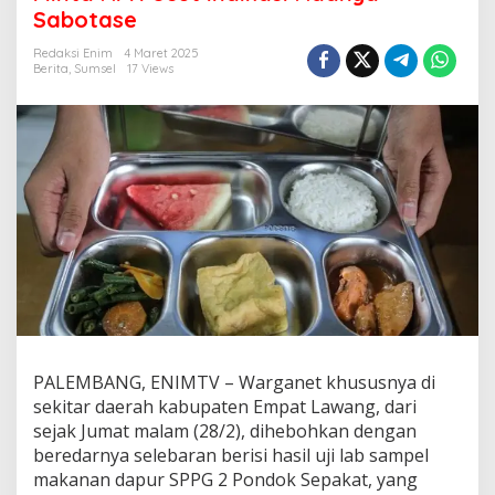
k
Sabotase
e
s
Redaksi Enim
4 Maret 2025
U
Berita
,
Sumsel
17 Views
n
g
k
a
p
H
a
s
i
l
U
j
i
L
a
b
PALEMBANG, ENIMTV – Warganet khususnya di
D
sekitar daerah kabupaten Empat Lawang, dari
a
sejak Jumat malam (28/2), dihebohkan dengan
p
beredarnya selebaran berisi hasil uji lab sampel
u
makanan dapur SPPG 2 Pondok Sepakat, yang
r