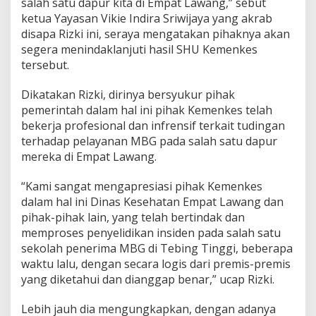
salah satu dapur kita di Empat Lawang,” sebut
i
ketua Yayasan Vikie Indira Sriwijaya yang akrab
A
d
disapa Rizki ini, seraya mengatakan pihaknya akan
a
segera menindaklanjuti hasil SHU Kemenkes
n
tersebut.
y
a
Dikatakan Rizki, dirinya bersyukur pihak
S
a
pemerintah dalam hal ini pihak Kemenkes telah
b
bekerja profesional dan infrensif terkait tudingan
o
terhadap pelayanan MBG pada salah satu dapur
t
mereka di Empat Lawang.
a
s
e
“Kami sangat mengapresiasi pihak Kemenkes
dalam hal ini Dinas Kesehatan Empat Lawang dan
pihak-pihak lain, yang telah bertindak dan
memproses penyelidikan insiden pada salah satu
sekolah penerima MBG di Tebing Tinggi, beberapa
waktu lalu, dengan secara logis dari premis-premis
yang diketahui dan dianggap benar,” ucap Rizki.
Lebih jauh dia mengungkapkan, dengan adanya