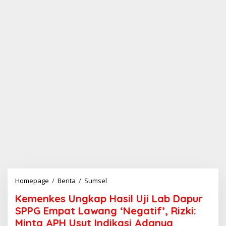
Homepage
/
Berita
/
Sumsel
K
e
Kemenkes Ungkap Hasil Uji Lab Dapur
m
e
SPPG Empat Lawang ‘Negatif’, Rizki:
n
Minta APH Usut Indikasi Adanya