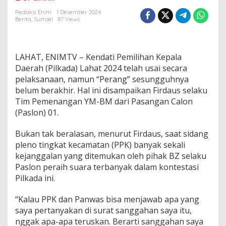
d
a
Redaksi Enim
1 Desember 2024
L
Berita
,
Sumsel
87 Views
a
h
a
t
LAHAT, ENIMTV – Kendati Pemilihan Kepala
D
Daerah (Pilkada) Lahat 2024 telah usai secara
i
pelaksanaan, namun “Perang” sesungguhnya
t
belum berakhir. Hal ini disampaikan Firdaus selaku
e
m
Tim Pemenangan YM-BM dari Pasangan Calon
u
(Paslon) 01.
k
a
Bukan tak beralasan, menurut Firdaus, saat sidang
n
pleno tingkat kecamatan (PPK) banyak sekali
S
a
kejanggalan yang ditemukan oleh pihak BZ selaku
r
Paslon peraih suara terbanyak dalam kontestasi
a
Pilkada ini.
t
K
“Kalau PPK dan Panwas bisa menjawab apa yang
e
c
saya pertanyakan di surat sanggahan saya itu,
u
nggak apa-apa teruskan. Berarti sanggahan saya