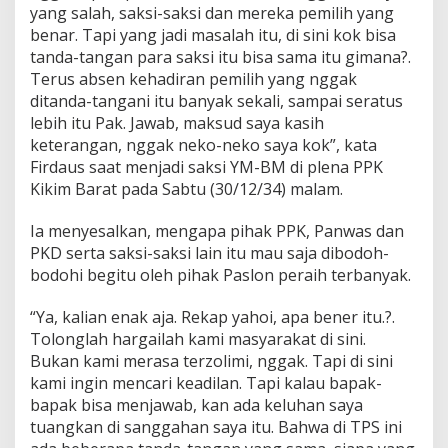
r
yang salah, saksi-saksi dan mereka pemilih yang
a
benar. Tapi yang jadi masalah itu, di sini kok bisa
n
tanda-tangan para saksi itu bisa sama itu gimana?.
g
a
Terus absen kehadiran pemilih yang nggak
n
ditanda-tangani itu banyak sekali, sampai seratus
,
lebih itu Pak. Jawab, maksud saya kasih
T
keterangan, nggak neko-neko saya kok”, kata
i
m
Firdaus saat menjadi saksi YM-BM di plena PPK
Y
Kikim Barat pada Sabtu (30/12/34) malam.
M
:
Ia menyesalkan, mengapa pihak PPK, Panwas dan
“
PKD serta saksi-saksi lain itu mau saja dibodoh-
P
e
bodohi begitu oleh pihak Paslon peraih terbanyak.
r
a
“Ya, kalian enak aja. Rekap yahoi, apa bener itu.?.
n
Tolonglah hargailah kami masyarakat di sini.
g
Bukan kami merasa terzolimi, nggak. Tapi di sini
”
B
kami ingin mencari keadilan. Tapi kalau bapak-
e
bapak bisa menjawab, kan ada keluhan saya
l
tuangkan di sanggahan saya itu. Bahwa di TPS ini
u