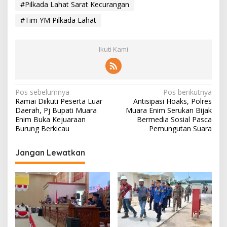
#Pilkada Lahat Sarat Kecurangan
#Tim YM Pilkada Lahat
Ikuti Kami
N
Pos sebelumnya
Pos berikutnya
Ramai Diikuti Peserta Luar
Antisipasi Hoaks, Polres
a
Daerah, Pj Bupati Muara
Muara Enim Serukan Bijak
v
Enim Buka Kejuaraan
Bermedia Sosial Pasca
Burung Berkicau
Pemungutan Suara
i
g
Jangan Lewatkan
a
s
i
p
o