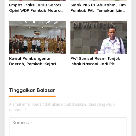
s
Empat Fraksi DPRD Soroti
Sidak PKS PT Aburahmi, Tim
Opini WDP Pemkab Muara
Pemkab PALI Temukan Izin
Enim, Desak Perbaikan Tata
Operasional Belum Kelar
Kelola Keuangan
Kawal Pembangunan
PWI Sumsel Resmi Tunjuk
Daerah, Pemkab-Kejari
Ishak Nasroni Jadi Plt
Muara Enim Teken MoU
Ketua PWI OKU Selatan
Pendampingan Hukum
Tinggalkan Balasan
Alamat email Anda tidak akan dipublikasikan.
Ruas yang wajib
ditandai
*