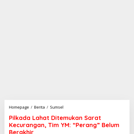
Homepage
/
Berita
/
Sumsel
P
i
Pilkada Lahat Ditemukan Sarat
l
k
Kecurangan, Tim YM: “Perang” Belum
a
Berakhir