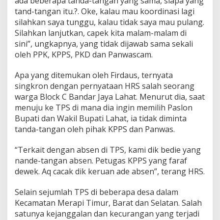
ada beberapa tanda-tangan yang sama, siapa yang
m
tand-tangan itu.?. Oke, kalau mau koordinasi lagi
B
e
silahkan saya tunggu, kalau tidak saya mau pulang.
r
Silahkan lanjutkan, capek kita malam-malam di
a
sini”, ungkapnya, yang tidak dijawab sama sekali
k
oleh PPK, KPPS, PKD dan Panwascam.
h
i
r
Apa yang ditemukan oleh Firdaus, ternyata
singkron dengan pernyataan HRS salah seorang
warga Block C Bandar Jaya Lahat. Menurut dia, saat
menuju ke TPS di mana dia ingin memilih Paslon
Bupati dan Wakil Bupati Lahat, ia tidak diminta
tanda-tangan oleh pihak KPPS dan Panwas.
“Terkait dengan absen di TPS, kami dik bedie yang
nande-tangan absen. Petugas KPPS yang faraf
dewek. Aq cacak dik keruan ade absen”, terang HRS.
Selain sejumlah TPS di beberapa desa dalam
Kecamatan Merapi Timur, Barat dan Selatan. Salah
satunya kejanggalan dan kecurangan yang terjadi