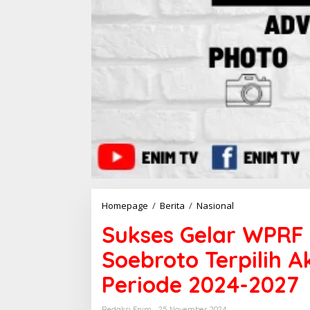
Homepage
/
Berita
/
Nasional
S
u
Sukses Gelar WPRF 
k
s
Soebroto Terpilih 
e
s
Periode 2024-2027
G
e
l
Redaksi Enim
25 November 2024