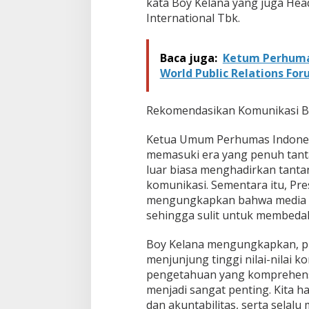
kata Boy Kelana yang juga Hea
4
International Tbk.
-
2
0
Baca juga:
Ketum Perhuma
2
World Public Relations Foru
7
Rekomendasikan Komunikasi B
Ketua Umum Perhumas Indones
memasuki era yang penuh tanta
luar biasa menghadirkan tanta
komunikasi. Sementara itu, Pres
mengungkapkan bahwa media so
sehingga sulit untuk membedaka
Boy Kelana mengungkapkan, pr
menjunjung tinggi nilai-nilai
pengetahuan yang komprehensif
menjadi sangat penting. Kita h
dan akuntabilitas, serta selalu 