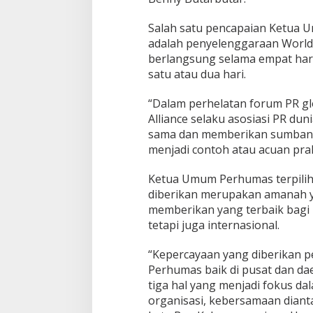
i
P
Salah satu pencapaian Ketua U
i
adalah penyelenggaraan World 
m
berlangsung selama empat hari
p
satu atau dua hari.
i
n
P
“Dalam perhelatan forum PR g
e
Alliance selaku asosiasi PR du
r
sama dan memberikan sumbanga
h
menjadi contoh atau acuan prak
u
m
a
Ketua Umum Perhumas terpilih
s
diberikan merupakan amanah y
P
memberikan yang terbaik bagi P
e
tetapi juga internasional.
r
i
o
“Kepercayaan yang diberikan pe
d
Perhumas baik di pusat dan da
e
tiga hal yang menjadi fokus dal
2
organisasi, kebersamaan diant
0
2