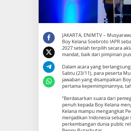
n
a
S
o
e
b
JAKARTA, ENIMTV – Musyarawa
r
o
Boy Kelana Soebroto IAPR seb
t
2027 setelah terpilih secara a
o
mandat, baik dari pimpinan pu
T
e
Dalam acara yang berlangsung 
r
p
Sabtu (23/11), para peserta 
i
jawaban yang disampaikan Boy 
l
pertama kepemimpinannya, tah
i
h
“Berdasarkan suara dari pem
A
k
penuh kepada Boy Kelana meng
l
Kelana mampu mengangkat Per
a
menjadikan Indonesia sebagai s
m
perkembangan dunia public rel
a
Benny Butarbutar.
s