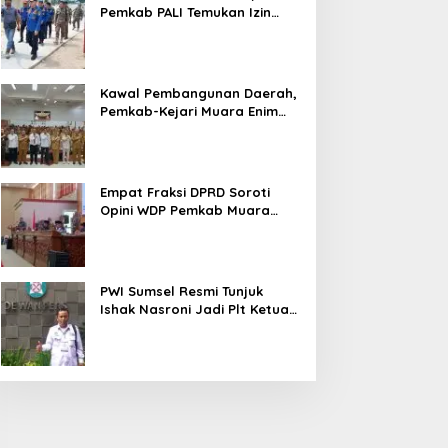
Pemkab PALI Temukan Izin
Operasional Belum Kelar
Kawal Pembangunan Daerah,
Pemkab-Kejari Muara Enim
Teken MoU Pendampingan
Hukum
Empat Fraksi DPRD Soroti
Opini WDP Pemkab Muara
Enim, Desak Perbaikan Tata
Kelola Keuangan
PWI Sumsel Resmi Tunjuk
Ishak Nasroni Jadi Plt Ketua
PWI OKU Selatan