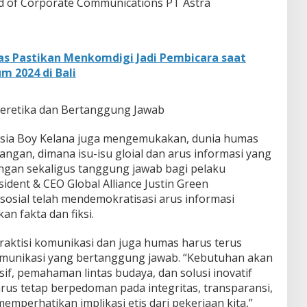
d of Corporate Communications PT Astra
s Pastikan Menkomdigi Jadi Pembicara saat
m 2024 di Bali
eretika dan Bertanggung Jawab
ia Boy Kelana juga mengemukakan, dunia humas
ngan, dimana isu-isu gloial dan arus informasi yang
ngan sekaligus tanggung jawab bagi pelaku
ident & CEO Global Alliance Justin Green
sial telah mendemokratisasi arus informasi
n fakta dan fiksi.
aktisi komunikasi dan juga humas harus terus
 komunikasi yang bertanggung jawab. “Kebutuhan akan
, pemahaman lintas budaya, dan solusi inovatif
arus tetap berpedoman pada integritas, transparansi,
memperhatikan implikasi etis dari pekerjaan kita,”