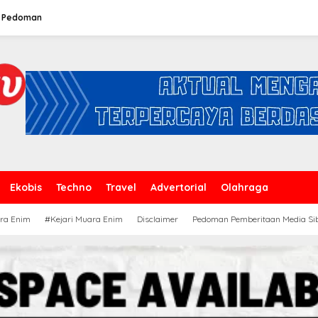
Pedoman
Ekobis
Techno
Travel
Advertorial
Olahraga
ra Enim
#Kejari Muara Enim
Disclaimer
Pedoman Pemberitaan Media Si