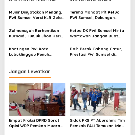
i
Ketua PWI OKU Selatan
Arogansi Kadinsos OKU
p
Selatan
Munir Dinyatakan Menang,
Terima Mandat Plt Ketua
PWI Sumsel Versi KLB Gelar
PWI Sumsel, Dukungan
o
Syukuran
Untuk Jon Heri Terus
s
Mengalir
Zulmansyah Berhentikan
Ketua DK PWI Sumsel Minta
Kurnaidi, Tunjuk Jhon Heri
Wartawan Jangan Buat
Jadi Plt Ketua PWI Sumsel
Judul Berita Yang
Menghakimi
Kontingen PWI Kota
Raih Perak Cabang Catur,
Lubuklinggau Penuh
Prestasi PWI Sumsel di
Semangat Ikuti Pembukaan
Porwanas Meningkat
Porwada ke IV di Muba
Jangan Lewatkan
Empat Fraksi DPRD Soroti
Sidak PKS PT Aburahmi, Tim
Opini WDP Pemkab Muara
Pemkab PALI Temukan Izin
Enim, Desak Perbaikan Tata
Operasional Belum Kelar