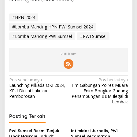
#HPN 2024
#Lomba Mancing HPN PWI Sumsel 2024
#Lomba Mancing PWI Sumsel
#PWI Sumsel
Ikuti Kami
N
Pos sebelumnya
Pos berikutnya
Launching Pilkada OKI 2024,
Tim Gabungan Polres Muara
a
KPU Dinilai Lakukan
Enim Bongkar Gudang
v
Pemborosan
Penampungan BBM Ilegal di
Lembak
i
g
Posting Terkait
a
s
PWI Sumsel Resmi Tunjuk
Intimidasi Jurnalis, PWI
Ishak Nasroni Jadi Plt
Sumsel Kecamatan