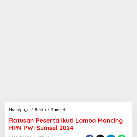
Homepage
/
Berita
/
Sumsel
R
a
Ratusan Peserta Ikuti Lomba Mancing
t
u
HPN PWI Sumsel 2024
s