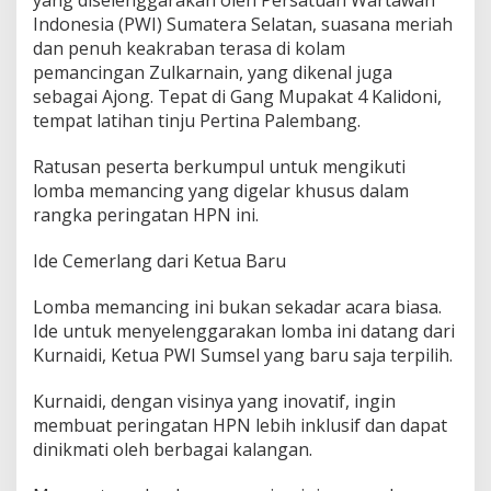
g
Indonesia (PWI) Sumatera Selatan, suasana meriah
H
P
dan penuh keakraban terasa di kolam
N
pemancingan Zulkarnain, yang dikenal juga
P
sebagai Ajong. Tepat di Gang Mupakat 4 Kalidoni,
W
tempat latihan tinju Pertina Palembang.
I
S
u
Ratusan peserta berkumpul untuk mengikuti
m
lomba memancing yang digelar khusus dalam
s
rangka peringatan HPN ini.
e
l
Ide Cemerlang dari Ketua Baru
2
0
2
Lomba memancing ini bukan sekadar acara biasa.
4
Ide untuk menyelenggarakan lomba ini datang dari
Kurnaidi, Ketua PWI Sumsel yang baru saja terpilih.
Kurnaidi, dengan visinya yang inovatif, ingin
membuat peringatan HPN lebih inklusif dan dapat
dinikmati oleh berbagai kalangan.