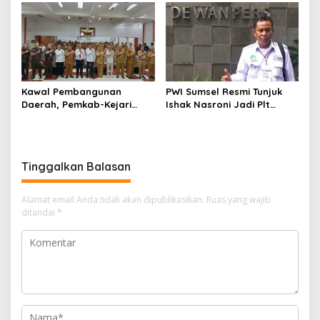
Kelola Keuangan
Kawal Pembangunan
PWI Sumsel Resmi Tunjuk
Daerah, Pemkab-Kejari
Ishak Nasroni Jadi Plt
Muara Enim Teken MoU
Ketua PWI OKU Selatan
Pendampingan Hukum
Tinggalkan Balasan
Alamat email Anda tidak akan dipublikasikan.
Ruas yang wajib
ditandai
*