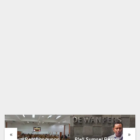
Berita
,
Nasional
Kabar Gembira! Mulai 1 Desember 2021, WNI
Diizinkan Masuk Arab Saudi Tanpa Transit
27 November 2021
«
»
Kawal Pembangunan
PWI Sumsel Resmi