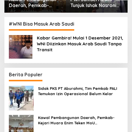
Daerah, Pemkab-
Tunjuk Ishak Nasroni
Kejari Muara Enim
Jadi Plt Ketua PWI
Teken MoU
OKU Selatan
Pendampingan Hukum
#WNI Bisa Masuk Arab Saudi
Kabar Gembira! Mulai 1 Desember 2021,
WNI Diizinkan Masuk Arab Saudi Tanpa
Transit
Berita Populer
Sidak PKS PT Aburahmi, Tim Pemkab PALI
Temukan Izin Operasional Belum Kelar
Kawal Pembangunan Daerah, Pemkab-
Kejari Muara Enim Teken MoU
Pendampingan Hukum