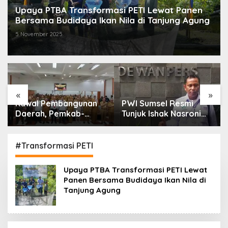
Upaya PTBA Transformasi PETI Lewat Panen
Bersama Budidaya Ikan Nila di Tanjung Agung
5 November 2025
«
»
Kawal Pembangunan
PWI Sumsel Resmi
Daerah, Pemkab-
Tunjuk Ishak Nasroni
Kejari Muara Enim
Jadi Plt Ketua PWI
Teken MoU
OKU Selatan
Pendampingan Hukum
#Transformasi PETI
Upaya PTBA Transformasi PETI Lewat
Panen Bersama Budidaya Ikan Nila di
Tanjung Agung