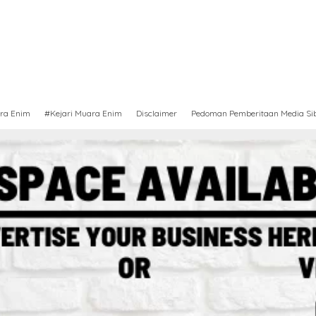
ra Enim
#Kejari Muara Enim
Disclaimer
Pedoman Pemberitaan Media Si