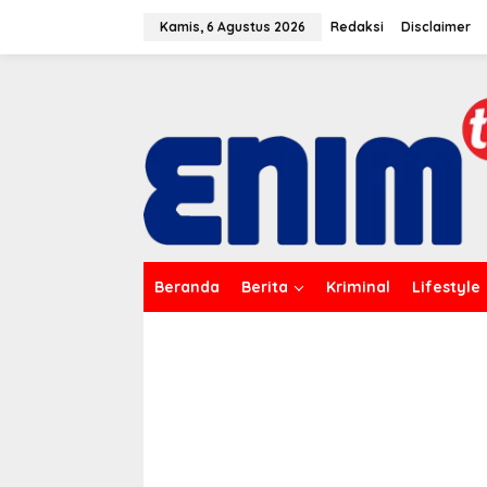
L
e
Kamis, 6 Agustus 2026
Redaksi
Disclaimer
w
a
t
i
k
e
k
o
n
t
e
n
Beranda
Berita
Kriminal
Lifestyle