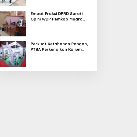
Empat Fraksi DPRD Soroti
Opini WDP Pemkab Muara
Enim, Desak Perbaikan Tata
Kelola Keuangan
Perkuat Ketahanan Pangan,
PTBA Perkenalkan Kalium
Humat ‘BA Grow’ di
Inagritech 2026