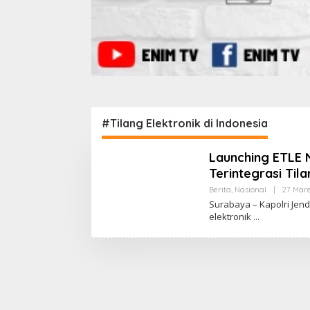
#Tilang Elektronik di Indonesia
Launching ETLE Na
Terintegrasi Tila
Berita
,
Nasional
|
27 Mare
Surabaya – Kapolri Jend
elektronik