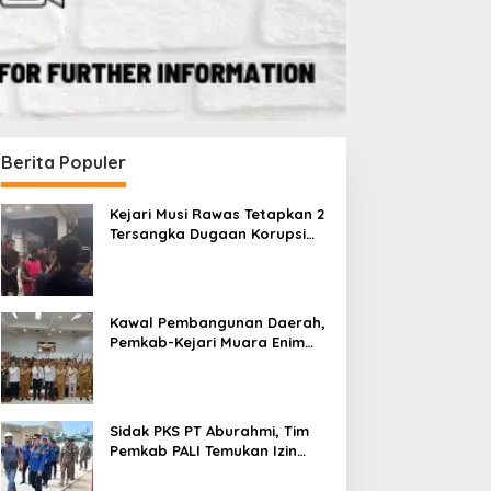
Berita Populer
Kejari Musi Rawas Tetapkan 2
Tersangka Dugaan Korupsi
Dana PSR, Selamatkan Uang
Negara Rp1,26 Miliar
Kawal Pembangunan Daerah,
Pemkab-Kejari Muara Enim
Teken MoU Pendampingan
Hukum
Sidak PKS PT Aburahmi, Tim
Pemkab PALI Temukan Izin
Operasional Belum Kelar