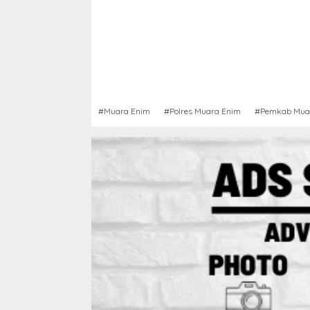
#Muara Enim
#Polres Muara Enim
#Pemkab Mua