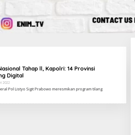
sional Tahap ll, Kapolri: 14 Provinsi
ng Digital
t 2022
O
L
eral Pol Listyo Sigit Prabowo meresmikan program tilang
E
H
R
E
D
A
K
S
I
E
N