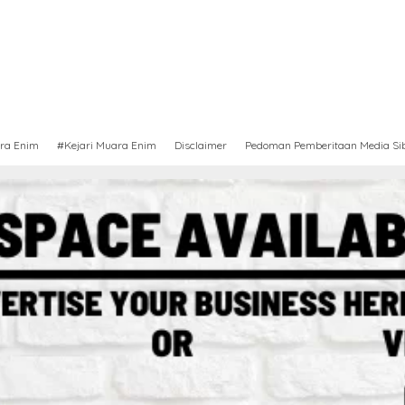
ra Enim
#Kejari Muara Enim
Disclaimer
Pedoman Pemberitaan Media Si