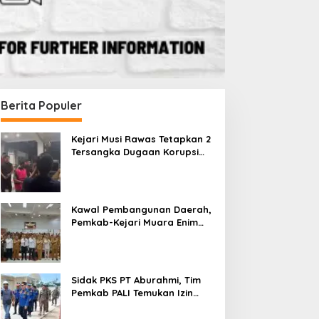
Berita Populer
Kejari Musi Rawas Tetapkan 2
Tersangka Dugaan Korupsi
Dana PSR, Selamatkan Uang
Negara Rp1,26 Miliar
Kawal Pembangunan Daerah,
Pemkab-Kejari Muara Enim
Teken MoU Pendampingan
Hukum
Sidak PKS PT Aburahmi, Tim
Pemkab PALI Temukan Izin
Operasional Belum Kelar