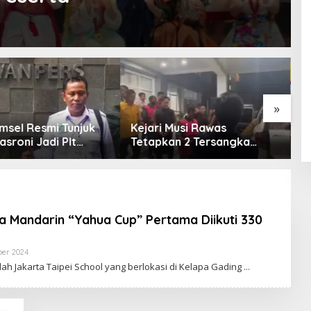
»
msel Resmi Tunjuk
Kejari Musi Rawas
E
asroni Jadi Plt
Tetapkan 2 Tersangka
O
PWI OKU Selatan
Dugaan Korupsi Dana PSR,
E
Selamatkan Uang Negara
T
Rp1,26 Miliar
a Mandarin “Yahua Cup” Pertama Diikuti 330
ber 2024
O
L
ah Jakarta Taipei School yang berlokasi di Kelapa Gading
E
H
R
E
D