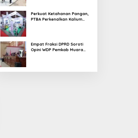
Perkuat Ketahanan Pangan,
PTBA Perkenalkan Kalium
Humat ‘BA Grow’ di
Inagritech 2026
Empat Fraksi DPRD Soroti
Opini WDP Pemkab Muara
Enim, Desak Perbaikan Tata
mpat Fraksi DPRD Soroti
Sidak PKS PT Aburahmi, Tim
Kelola Keuangan
pini WDP Pemkab Muara
Pemkab PALI Temukan Izin
nim, Desak Perbaikan
Operasional Belum Kelar
ata Kelola Keuangan