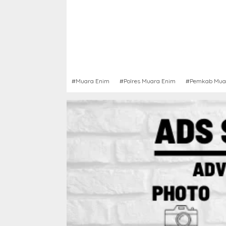
#Muara Enim
#Polres Muara Enim
#Pemkab Mua