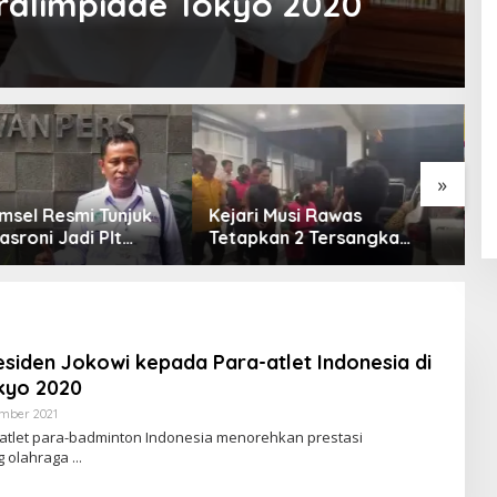
aralimpiade Tokyo 2020
»
msel Resmi Tunjuk
Kejari Musi Rawas
E
asroni Jadi Plt
Tetapkan 2 Tersangka
O
PWI OKU Selatan
Dugaan Korupsi Dana PSR,
E
Selamatkan Uang Negara
T
Rp1,26 Miliar
siden Jokowi kepada Para-atlet Indonesia di
kyo 2020
ember 2021
O
L
t-atlet para-badminton Indonesia menorehkan prestasi
E
g olahraga
H
R
E