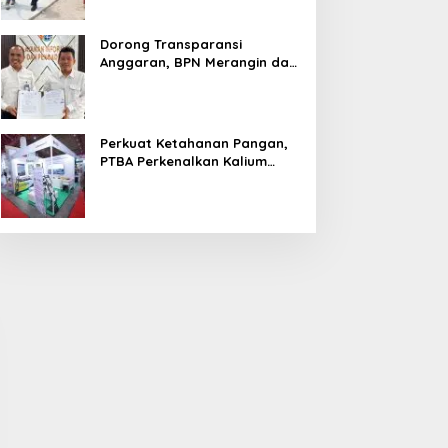
Dorong Transparansi
Anggaran, BPN Merangin dan
BRI Bangko Teken PKS
Penerbitan KKP
Perkuat Ketahanan Pangan,
PTBA Perkenalkan Kalium
Humat ‘BA Grow’ di
mpat Fraksi DPRD Soroti
Sidak PKS PT Aburahmi, Tim
Inagritech 2026
pini WDP Pemkab Muara
Pemkab PALI Temukan Izin
nim, Desak Perbaikan
Operasional Belum Kelar
ata Kelola Keuangan