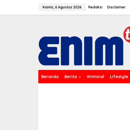
L
e
Kamis, 6 Agustus 2026
Redaksi
Disclaimer
w
a
t
i
k
e
k
o
n
t
e
n
Beranda
Berita
Kriminal
Lifestyle