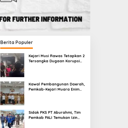
Berita Populer
Kejari Musi Rawas Tetapkan 2
Tersangka Dugaan Korupsi
Dana PSR, Selamatkan Uang
Negara Rp1,26 Miliar
Kawal Pembangunan Daerah,
Pemkab-Kejari Muara Enim
Teken MoU Pendampingan
Hukum
Sidak PKS PT Aburahmi, Tim
Pemkab PALI Temukan Izin
Operasional Belum Kelar