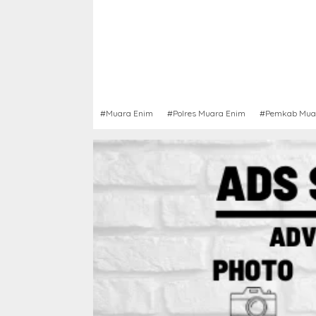
#Muara Enim
#Polres Muara Enim
#Pemkab Mua