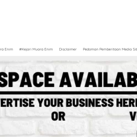
ra Enim
#Kejari Muara Enim
Disclaimer
Pedoman Pemberitaan Media Si