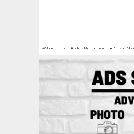
#Muara Enim
#Polres Muara Enim
#Pemkab Mua
Berita
,
Sumsel