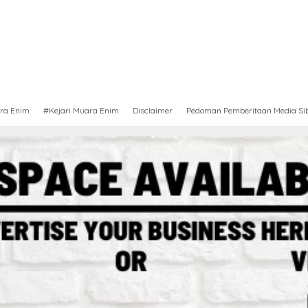
ra Enim
#Kejari Muara Enim
Disclaimer
Pedoman Pemberitaan Media Si