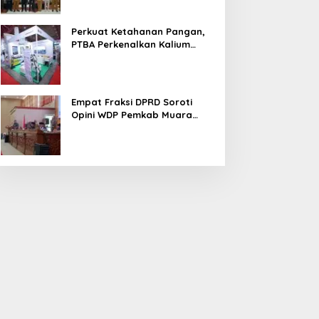
Perkuat Ketahanan Pangan,
PTBA Perkenalkan Kalium
Humat ‘BA Grow’ di
Inagritech 2026
Empat Fraksi DPRD Soroti
Opini WDP Pemkab Muara
Enim, Desak Perbaikan Tata
Kelola Keuangan