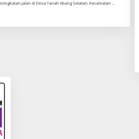
L
peningkatan jalan di Desa Tanah Abang Selatan, Kecamatan
E
H
R
E
D
A
K
S
I
E
N
I
M