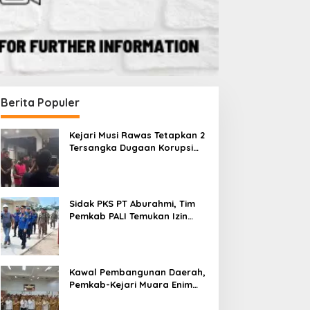
Berita Populer
Kejari Musi Rawas Tetapkan 2
Tersangka Dugaan Korupsi
Dana PSR, Selamatkan Uang
Negara Rp1,26 Miliar
mpat Fraksi DPRD Soroti
Sidak PKS PT Aburahmi, Tim
pini WDP Pemkab Muara
Pemkab PALI Temukan Izin
Sidak PKS PT Aburahmi, Tim
nim, Desak Perbaikan
Operasional Belum Kelar
Pemkab PALI Temukan Izin
ata Kelola Keuangan
Operasional Belum Kelar
Kawal Pembangunan Daerah,
Pemkab-Kejari Muara Enim
Teken MoU Pendampingan
Hukum