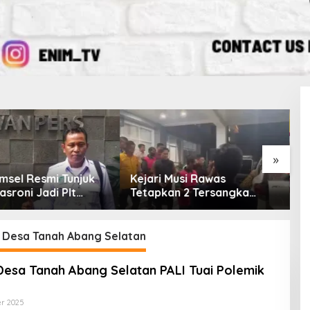
a Tanah Abang Selatan PALI
Tanya
»
msel Resmi Tunjuk
Kejari Musi Rawas
E
asroni Jadi Plt
Tetapkan 2 Tersangka
O
PWI OKU Selatan
Dugaan Korupsi Dana PSR,
E
Selamatkan Uang Negara
T
Rp1,26 Miliar
i Desa Tanah Abang Selatan
Desa Tanah Abang Selatan PALI Tuai Polemik
er 2025
O